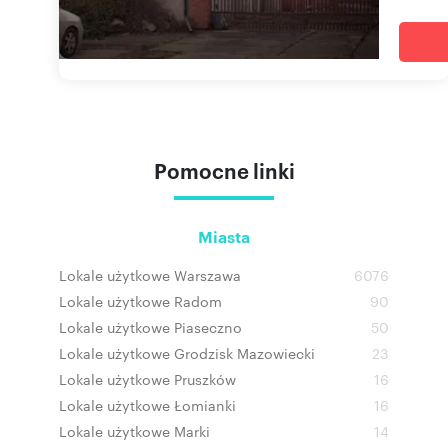
Pomocne linki
Miasta
Lokale użytkowe Warszawa
6076
Lokale użytkowe Radom
90
Lokale użytkowe Piaseczno
50
Lokale użytkowe Grodzisk Mazowiecki
23
Lokale użytkowe Pruszków
16
Lokale użytkowe Łomianki
16
Lokale użytkowe Marki
14