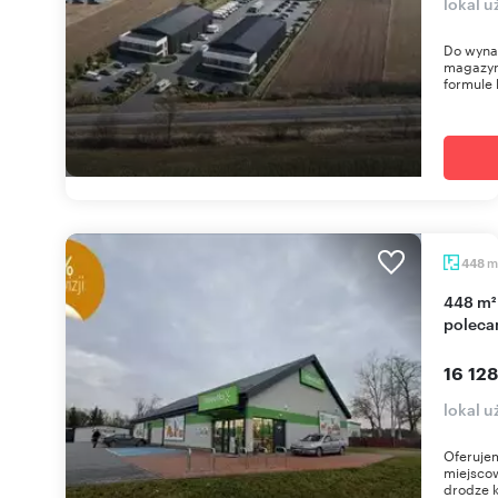
lokal u
Do wyna
magazyn
formule b
m
448
448 m² w Karniewie z dużym parkingiem -
poleca
16 128
lokal 
Oferuje
miejscow
drodze k