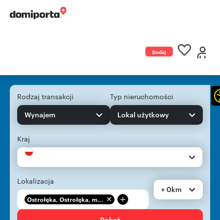
Dodaj
ogłoszenie
Rodzaj transakcji
Typ nieruchomości
Wynajem
Lokal użytkowy
Kraj
Lokalizacja
+ 0km
+
Ostrołęka, Ostrołęka, m...
Pokaż