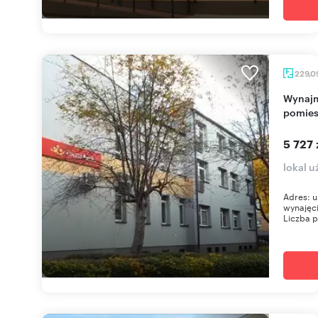
229,0
Wynajmę biuro 229 m² w centrum Kolna z 11
pomies
5 727 
lokal 
Adres: u
wynajęci
Liczba p