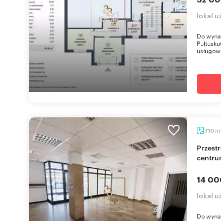
lokal 
Do wyna
Pułtusk
usługowy
m
710
Przestronny budynek usługowy 710 m² w
centru
14 00
lokal 
Do wyna