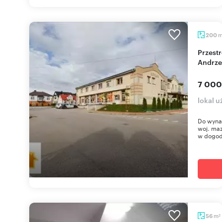
200
Przestronny lokal usługowy 200 m² w centrum
Andrze
7 000
lokal 
Do wynaj
woj. ma
w dogodn
m
56
2