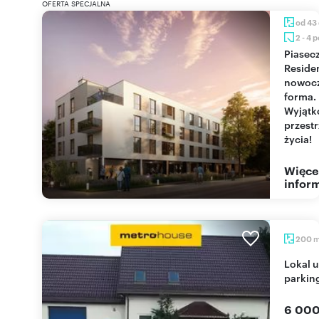
OFERTA SPECJALNA
od 43
2 - 4 
Piaseczno
Reside
nowoc
forma.
Wyjąt
przest
życia!
Więce
inform
200
Lokal usługowy 200 m² z warsztatem i
parkin
6 000