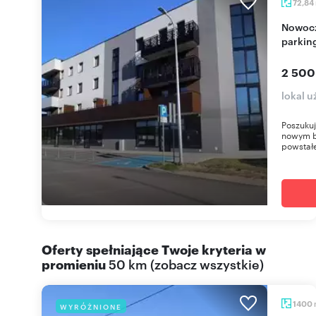
72,84
Nowoczesny lokal usługowy 73 m2 z witryną i
parkin
2 500
lokal 
Poszukuj
nowym b
powstałe
Oferty spełniające Twoje kryteria w
promieniu
50 km
(
zobacz wszystkie
)
1400
WYRÓŻNIONE