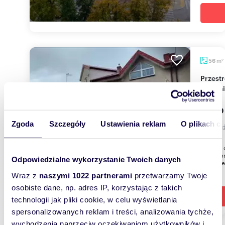
m
56
2
Przestronny lokal usługowy z własnym wejściem
w Koln
1 000
Zgoda
Szczegóły
Ustawienia reklam
O plikach c
lokal 
Oferuje 
Kolnie p
Odpowiedzialne wykorzystanie Twoich danych
parterze,
Wraz z
naszymi 1022 partnerami
przetwarzamy Twoje
osobiste dane, np. adres IP, korzystając z takich
technologii jak pliki cookie, w celu wyświetlania
spersonalizowanych reklam i treści, analizowania tychże,
wychodzenia naprzeciw oczekiwaniom użytkowników i