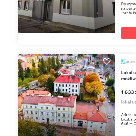
Do wynaj
na part
Józefa Pi
40,82
Lokal użytkowy 40,82 m² - centrum Łomży -
możliw
1 633 
lokal 
Adres: p
Liczba p
646 m Ce