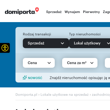
Sprzedaż
Wynajem
Pierwotny
Zag
Rodzaj transakcji
Typ nieruchomości
Sprzedaż
Lokal użytkowy
Otwórz pasek narzędzi
Cena
Cena za m²
Znajdź nieruchomość opisując ją 
NOWOŚĆ
›
›
Domiporta.pl
Lokale użytkowe na sprzedaż
zachodnio