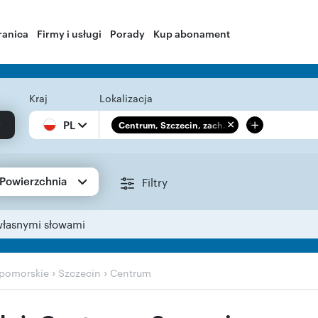
ranica
Firmy i usługi
Porady
Kup abonament
Kraj
Lokalizacja
+
PL
Centrum, Szczecin, zach...
Powierzchnia
Filtry
własnymi słowami
›
›
pomorskie
Szczecin
Centrum