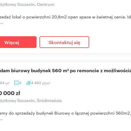
użytkowy Szczecin, Centrum
zedaż lokal o powierzchni 20,8m2 open space w świetnej cenie. Id
..
Więcej
Skontaktuj się
edam biurowy budynek 560 m² po remoncie z możliwością
,34
m
0
4 462
zł/m
2
2
0 000 zł
użytkowy Szczecin, Śródmieście
emy do sprzedaży budynek Biurowy o łącznej powierzchni 560m2, sk
..