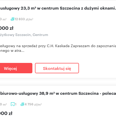
l usługowy 23,3 m² w centrum Szczecina z dużymi oknami
30
m
12 833
zł/m
2
2
000 zł
użytkowy Szczecin, Centrum
usługowy na sprzedaż przy C.H. Kaskada Zapraszam do zapoznania 
nego w atra...
Więcej
Skontaktuj się
l biurowo-usługowy 38,9 m² w centrum Szczecina - polec
90
m
1
4 756
zł/m
2
2
000 zł