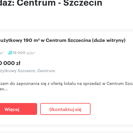
daż: Centrum - Szczecin
l użytkowy 190 m² w Centrum Szczecina (duże witryny)
m
18 000
zł/m
2
2
0 000 zł
użytkowy Szczecin, Centrum
zam do zapoznania się z ofertą lokalu na sprzedaż w Centrum Szc
ac...
Więcej
Skontaktuj się