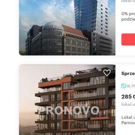
lokal 
0% pro
podzie
Sprz
18,7
285 
lokal 
Lokal 
Parnica