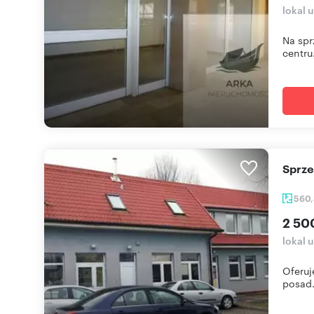
lokal 
Na spr
centru.
Sprz
560
2 50
lokal 
Oferuj
posad.