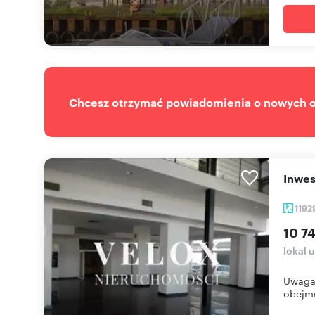
Chcesz otrzymać powiadomienia o nowych of
Inwe
1192
10 74
lokal 
Uwaga 
obejmu