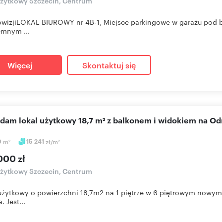
użytkowy Szczecin, Centrum
wizjiLOKAL BIUROWY nr 4B-1, Miejsce parkingowe w garażu pod b
mnym ...
Więcej
Skontaktuj się
edam lokal użytkowy 18,7 m² z balkonem i widokiem na Od
0
m
15 241
zł/m
2
2
000 zł
użytkowy Szczecin, Centrum
użytkowy o powierzchni 18,7m2 na 1 piętrze w 6 piętrowym nowym
. Jest...