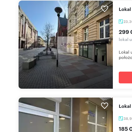
Loka
23,
299 
lokal 
Lokal 
położo
Loka
38,
185 