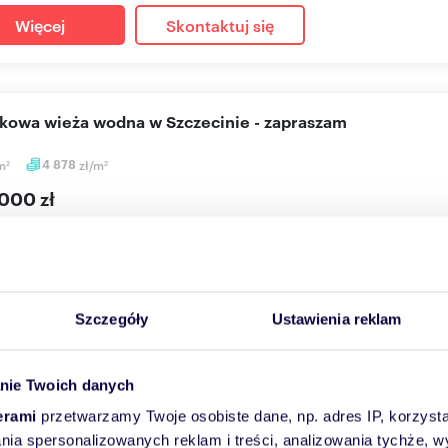
Więcej
Skontaktuj się
tkowa wieża wodna w Szczecinie - zapraszam
m
4 878
zł/m
2
2
000 zł
użytkowy Szczecin, Śródmieście
emy na sprzedaż zabytkową, kolejową wieżę wodną położoną w sercu
Szczegóły
Ustawienia reklam
Więcej
Skontaktuj się
nie Twoich danych
erami
przetwarzamy Twoje osobiste dane, np. adres IP, korzystaj
lania spersonalizowanych reklam i treści, analizowania tychże,