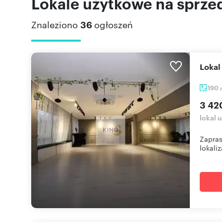
Lokale użytkowe na sprze
Znaleziono
36
ogłoszeń
Loka
190
3 42
lokal 
Zapras
lokaliz