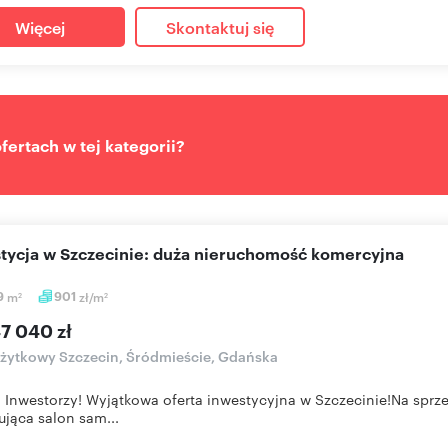
Więcej
Skontaktuj się
ertach w tej kategorii?
stycja w Szczecinie: duża nieruchomość komercyjna
9
m
901
zł/m
2
2
7 040 zł
użytkowy Szczecin, Śródmieście, Gdańska
Inwestorzy! Wyjątkowa oferta inwestycyjna w Szczecinie!Na spr
jąca salon sam...