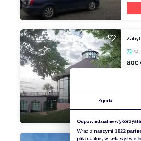
Zaby
164
800 
lokal 
Oferuj
któr...
Zgoda
Odpowiedzialne wykorzysta
Wraz z
naszymi 1022 partn
pliki cookie, w celu wyświet