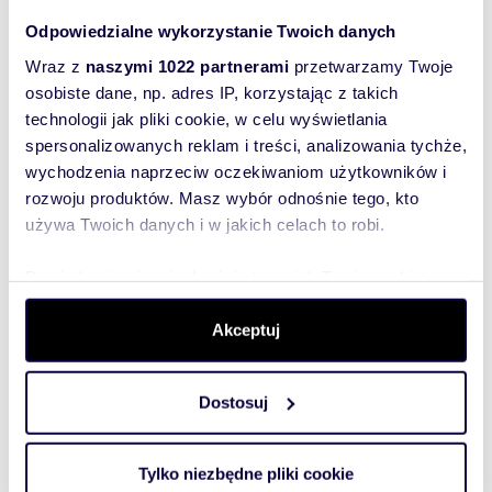
Odpowiedzialne wykorzystanie Twoich danych
Wraz z
naszymi 1022 partnerami
przetwarzamy Twoje
osobiste dane, np. adres IP, korzystając z takich
technologii jak pliki cookie, w celu wyświetlania
spersonalizowanych reklam i treści, analizowania tychże,
wychodzenia naprzeciw oczekiwaniom użytkowników i
UKOŃCZONA
Przys
rozwoju produktów. Masz wybór odnośnie tego, kto
używa Twoich danych i w jakich celach to robi.
Wrocła
Wołody
Dowiedz się więcej odnośnie tego, jak Twoje osobiste
dane są przetwarzane oraz ustaw własne preferencje w
Przystań
miejsce
sekcji szczegółów
. W Deklaracji plików cookie możesz
Akceptuj
młodych 
z dziećm
zmienić lub wycofać swoją zgodę w dowolnej chwili.
połączeni
Dostosuj
Wykorzystujemy pliki cookie do spersonalizowania treści
i reklam, aby oferować funkcje społecznościowe i
analizować ruch w naszej witrynie. Informacje o tym, jak
Tylko niezbędne pliki cookie
korzystasz z naszej witryny, udostępniamy partnerom