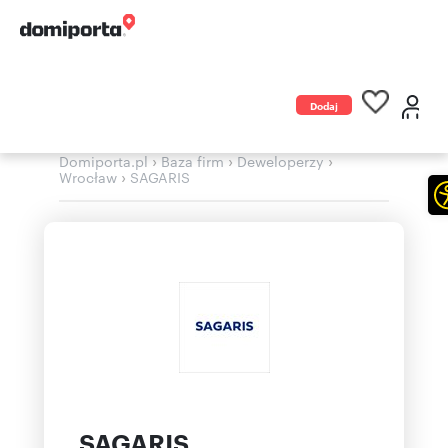
Dodaj
ogłoszenie
›
›
›
Domiporta.pl
Baza firm
Deweloperzy
›
Wrocław
SAGARIS
SAGARIS