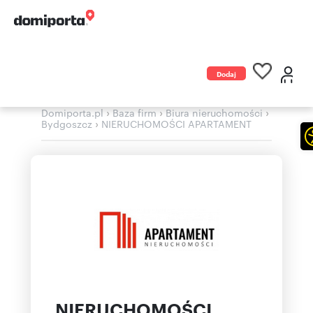
Dodaj
ogłoszenie
›
›
›
Domiporta.pl
Baza firm
Biura nieruchomości
›
Bydgoszcz
NIERUCHOMOŚCI APARTAMENT
NIERUCHOMOŚCI