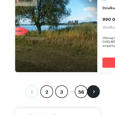
Dział
990 0
działk
Oferuję 
CHEŁMŻYŃ
wzgórku!
1
2
3
56