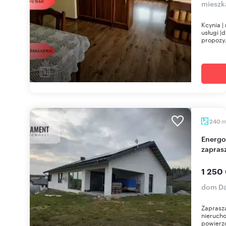
mieszk
Kcynia | 
usługi |
propozy.
240
Energooszczędny dom z garażem i własną wodą -
zapras
1 250
dom D
Zaprasz
nierucho
powierzc