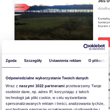
365 0
działka
Kontaktu
konieczn
biurem o
Zgoda
Szczegóły
Ustawienia reklam
O plikach c
1020
Sprzedam działki budowlane w Załachowie pod
Odpowiedzialne wykorzystanie Twoich danych
dom z 
Wraz z
naszymi 1022 partnerami
przetwarzamy Twoje
86 70
osobiste dane, np. adres IP, korzystając z takich
działk
technologii jak pliki cookie, w celu wyświetlania
spersonalizowanych reklam i treści, analizowania tychże,
Działki
wychodzenia naprzeciw oczekiwaniom użytkowników i