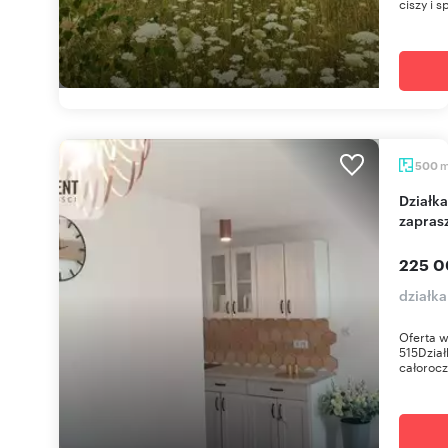
ciszy i s
500
Działka z domkiem po remoncie 500 m2 -
zapras
225 0
działk
Oferta w
515Dział
całorocz