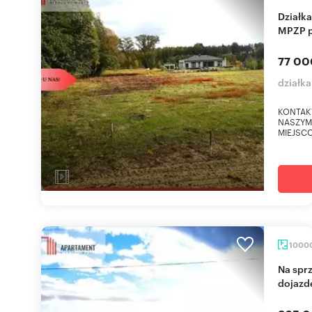
Działka 800 m² w Toporzysku - cicha okolica,
MPZP 
77 00
działk
KONTAKT:
NASZYM 
MIEJSCO
1000
Na sprzedaż działka 10 000 m² z linią jeziora i
dojazd