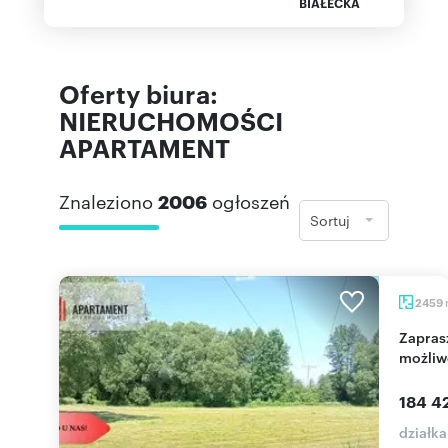
BIAŁECKA
Oferty biura:
NIERUCHOMOŚCI
APARTAMENT
Znaleziono
2006
ogłoszeń
Sortuj
2459
Zapraszam do zakupu działki rolnej z
możliw
184 42
działka