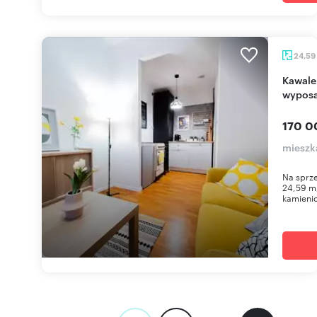
24,59
Kawalerka 25 m² w centrum Chorzowa - pełne
wyposa
170 0
mieszk
Na sprz
24,59 m,
kamienic