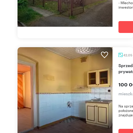
- MIecho
inwestor
42,05
Sprzedam mieszkanie 42 m² z potencjałem i
prywat
100 0
mieszk
Na sprz
położone
znajduje 