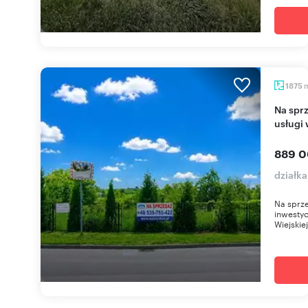
1875
Na sprzedaż działka 1875 m² pod zabudowę i
usługi
889 0
działka
Na sprze
inwestyc
Wiejskiej