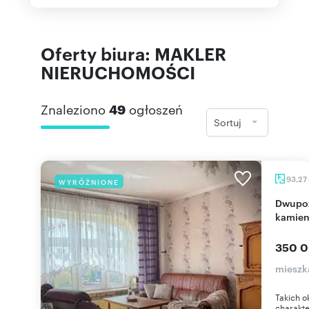
Oferty biura: MAKLER
NIERUCHOMOŚCI
Znaleziono
49
ogłoszeń
Sortuj
93,27
WYRÓŻNIONE
Dwupoziomowe mieszkanie z tarasem (93 m²) w
kamien
350 0
mieszk
Takich o
charakte