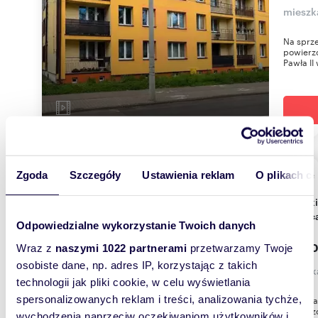
mieszka
Na sprze
powierzc
Pawła II
Zgoda
Szczegóły
Ustawienia reklam
O plikach c
m
51
2
Wysoki standard, prywatne wejście, balkon,
piwnic
Odpowiedzialne wykorzystanie Twoich danych
2 000
Wraz z
naszymi 1022 partnerami
przetwarzamy Twoje
osobiste dane, np. adres IP, korzystając z takich
mieszk
technologii jak pliki cookie, w celu wyświetlania
spersonalizowanych reklam i treści, analizowania tychże,
Do wyna
powierz
wychodzenia naprzeciw oczekiwaniom użytkowników i