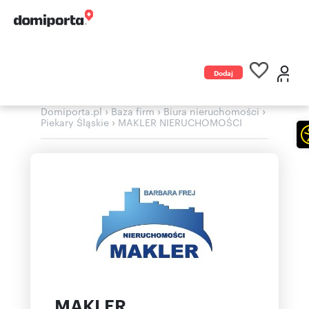
Dodaj
ogłoszenie
›
›
›
Domiporta.pl
Baza firm
Biura nieruchomości
›
Piekary Śląskie
MAKLER NIERUCHOMOŚCI
MAKLER