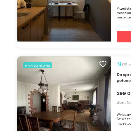
Przedst
mieszka
parterze
m
210
WYRÓŻNIONE
Do sprzedania przestronny dom 210 m² z
potenc
399 0
dom Na
Wyłączny
Szukasz
inwestyc