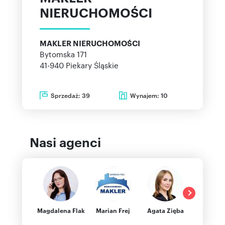
NIERUCHOMOŚCI
MAKLER NIERUCHOMOŚCI
Bytomska 171
41-940
Piekary Śląskie
Sprzedaż:
Wynajem:
39
10
Nasi agenci
Magdalena Flak
Marian Frej
Agata Zięba
Konra
Samoro