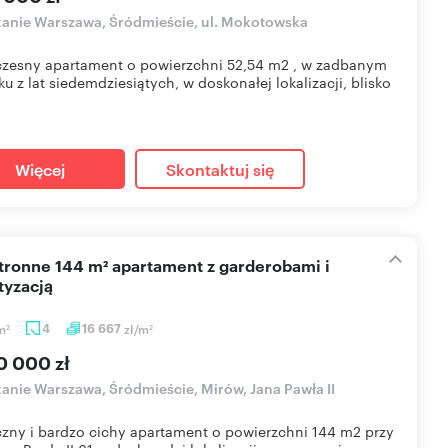
anie Warszawa, Śródmieście, ul. Mokotowska
zesny apartament o powierzchni 52,54 m2 , w zadbanym
u z lat siedemdziesiątych, w doskonałej lokalizacji, blisko
Więcej
Skontaktuj się
tyzacją
m
4
16 667
zł/m
2
2
0 000 zł
anie Warszawa, Śródmieście, Mirów, Jana Pawła II
zny i bardzo cichy apartament o powierzchni 144 m2 przy