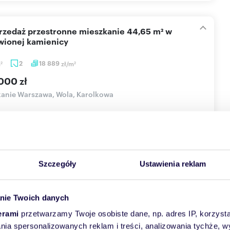
ionej kamienicy
m
2
18 889
zł/m
2
2
000 zł
anie Warszawa, Wola, Karolkowa
yczne dwupokojowe mieszkanie o powierzchni 44,65 m2
rwszym piętrze , odnowionej kamienicy przy ul. Karolkowej
..
Szczegóły
Ustawienia reklam
Więcej
Skontaktuj się
nie Twoich danych
erami
przetwarzamy Twoje osobiste dane, np. adres IP, korzystaj
lania spersonalizowanych reklam i treści, analizowania tychże,
oltaika