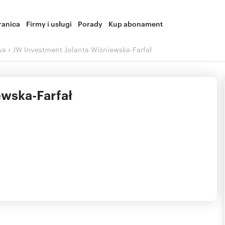
ranica
Firmy i usługi
Porady
Kup abonament
›
wa
JW Investment Jolanta Wiśniewska-Farfał
ewska-Farfał