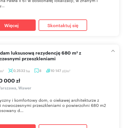
ana Pawła II 61 w doskonałej lokalizacji, w znanym i
...
Więcej
Skontaktuj się
zesnymi przeszkleniami
m
0,2532
ha
8
10 147
zł/m
2
2
0 000 zł
arszawa, Wawer
yczny i komfortowy dom, o ciekawej architekturze z
i nowoczesnymi przeszkleniami o powierzchni 680 m2
osowany d...