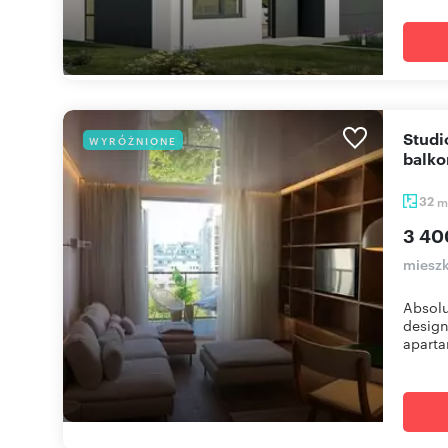
Studio 32 m² w Warszawie (Wola, Jaktorowska) z
WYRÓŻNIONE
balk
32
m
3 40
mieszk
Absolu
desig
aparta