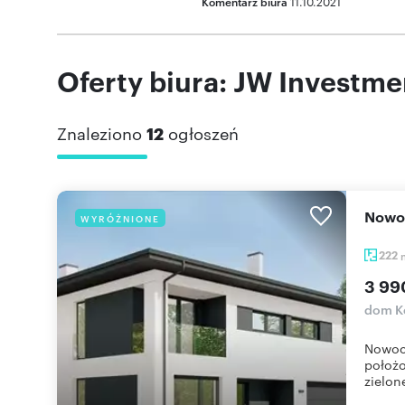
Komentarz biura
11.10.2021
Oferty biura: JW Investme
Znaleziono
12
ogłoszeń
Now
WYRÓŻNIONE
222
3 99
dom K
Nowoc
położo
zielone