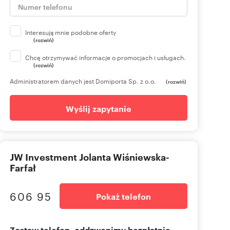
Interesują mnie podobne oferty
(rozwiń)
Chcę otrzymywać informacje o promocjach i usługach.
(rozwiń)
Administratorem danych jest Domiporta Sp. z o.o.
(rozwiń)
Wyślij zapytanie
JW Investment Jolanta Wiśniewska-
Farfał
606 95
Pokaż telefon
Zostaw telefon, oddzwonimy bezpłatnie