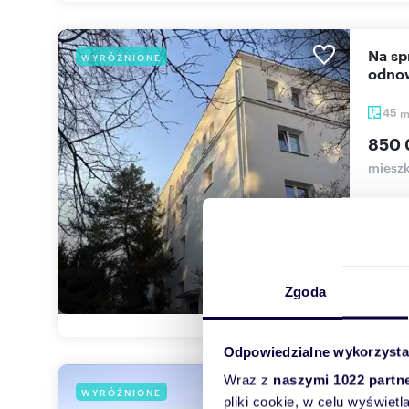
Na sprzedaż przestronne mieszkanie 44,65 m² w
WYRÓŻNIONE
odnow
45
850 
mieszk
Klimat
na pie
. Zadb.
Zgoda
Odpowiedzialne wykorzysta
Wraz z
naszymi 1022 partn
Luksusowa willa 7 pokoi, ogród, klimatyzacja,
WYRÓŻNIONE
pliki cookie, w celu wyświet
fotow