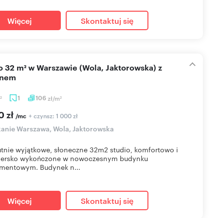
Więcej
Skontaktuj się
onem
1
106
zł/m
2
2
0 zł
+ czynsz: 1 000 zł
/mc
anie Warszawa, Wola, Jaktorowska
tnie wyjątkowe, słoneczne 32m2 studio, komfortowo i
nersko wykończone w nowoczesnym budynku
mentowym. Budynek n...
Więcej
Skontaktuj się