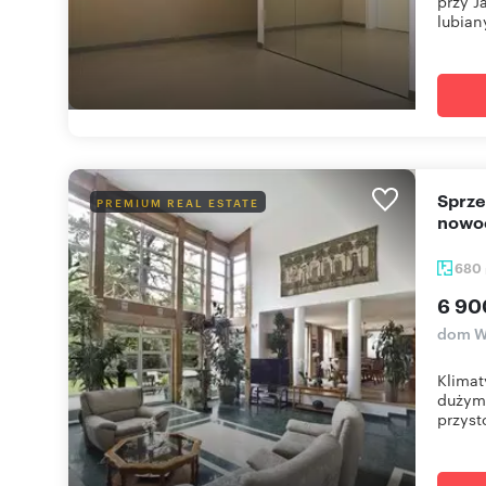
przy J
lubiany
Sprzedam luksusową rezydencję 680 m² z
PREMIUM REAL ESTATE
nowoc
680
6 90
dom W
Klimat
dużym
przyst