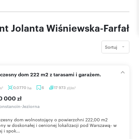
nt Jolanta Wiśniewska-Farfał
Sortuj
oczesny dom 222 m2 z tarasami i garażem.
m
0,0770
ha
6
17 973
zł/m
2
2
0 000 zł
onstancin-Jeziorna
zesny dom wolnostojący o powierzchni 222,00 m2
ny w doskonałej i cenionej lokalizacji pod Warszawą- w
j i spok...