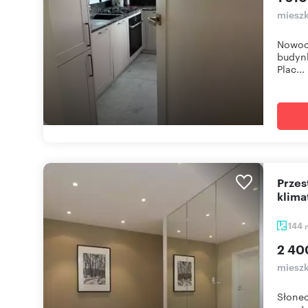
mieszk
Nowoc
budynk
Plac...
Przestronne 144 m² apartament z garderobami i
klima
144
2 40
mieszk
Słonec