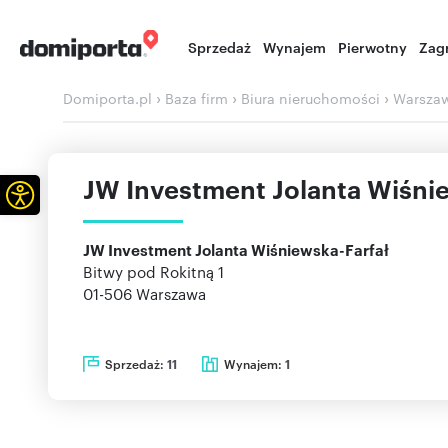
Sprzedaż
Wynajem
Pierwotny
Zag
›
›
›
Domiporta.pl
Baza firm
Biura nieruchomości
Warsza
JW Investment Jolanta Wiśni
Otwórz pasek narzędzi
JW Investment Jolanta Wiśniewska-Farfał
Bitwy pod Rokitną 1
01-506
Warszawa
Sprzedaż:
Wynajem:
11
1