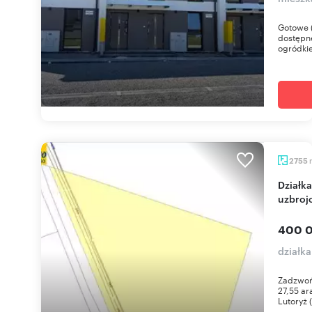
Gotowe (
dostępne
ogródkie
2755
Działka 27,55 ara z warunkami zabudowy -
uzbroj
400 0
działka
Zadzwoń
27,55 a
Lutoryż (