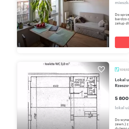
mieszk
Do sprz
bardzo d
zakup dl
109,1
Lokal użytkowy 109 m2 z witryną w centrum
Rzeszo
5 800
lokal 
Do wynaj
zewn.) z
dużego p