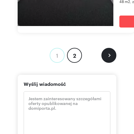
48 m2, z
1
2
Wyślij wiadomość