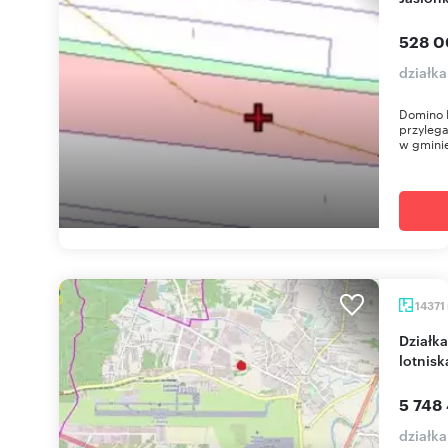
528 0
działk
Domino 
przyleg
w gminie
14371
Działka inwestycyjna 14 371 m2 z WZ, blisko
lotnisk
5 748
działka