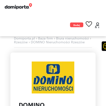
Dodaj
ogłoszenie
›
›
›
Domiporta.pl
Baza firm
Biura nieruchomości
›
Rzeszów
DOMINO Nieruchomości Rzeszów
DOMINO