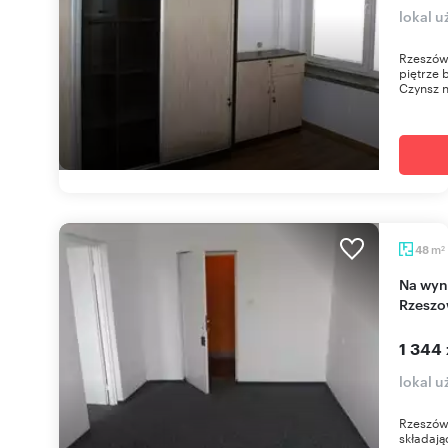
lokal 
Rzeszów,
piętrze 
Czynsz n
m
48
2
Na wynajem przestronne biuro 48 m² w centrum
Rzesz
1 344 
lokal 
Rzeszów
składają