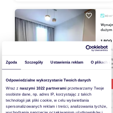
m
40
2
Wynajmę przestronne 2-pokojowe mieszkanie z
dużym 
1 800
mieszk
R E Z E 
Zgoda
Szczegóły
Ustawienia reklam
O plikach c
Możliwoś
umówieni
Odpowiedzialne wykorzystanie Twoich danych
Wraz z
naszymi 1022 partnerami
przetwarzamy Twoje
osobiste dane, np. adres IP, korzystając z takich
technologii jak pliki cookie, w celu wyświetlania
spersonalizowanych reklam i treści, analizowania tychże,
m
55
2
wychodzenia naprzeciw oczekiwaniom użytkowników i