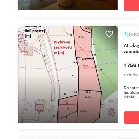
1040
Atrakcyjne działki w Kielnarowej z warunkami
zabud
1 756 
działk
Do sprze
ha, zlok
lokaliz...