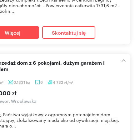
óły nieruchomości: - Powierzchnia całkowita 1731,6 m2 -
zchn...
Więcej
Skontaktuj się
dem
m
0,1331
ha
6
4 732
zł/m
2
2
000 zł
awor, Wrocławska
ję Państwu wyjątkowy z ogromnym potencjałem dom
tojący, zlokalizowany niedaleko od cywilizacji miejskiej.
ała o...