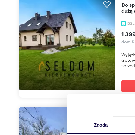
Do sprzedania przestronny dom 123 m² z garażem i
dużą 
123
1 39
dom S
Wyjątk
Gotowy
sprzed
Na s
Zgoda
140