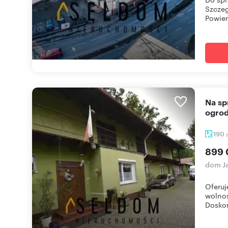
Szczeg
Powier
Na sprzedaż dom z 6 pokojami, dużym garażem i
ogro
190
899 
dom J
Oferu
wolnos
Doskon