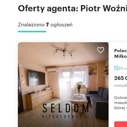
Oferty agenta: Piotr Woźn
Znaleziono
7
ogłoszeń
Polecam funkcjonalne 52 m² mieszkanie na parterze w
Miłko
52
m
265 
mieszk
Gotowe
mieszk
której