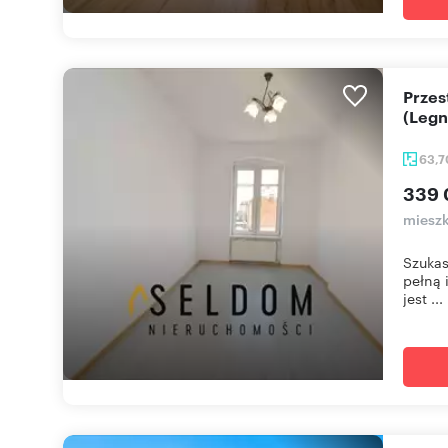
Przestronne 3-pokojowe mieszkanie z piwnicą
(Legn
63,
339 
mieszk
Szukas
pełną 
jest ...