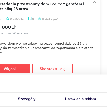
działką 23 arów
m
0,2300
ha
6
11 374
zł/m
2
2
9 000 zł
palona, Wiśniowa
owy dom wolnostojący na przestronnej działce 23 ary –
 do zamieszkania Zapraszamy do zapoznania się z ofertą
a...
Więcej
Skontaktuj się
przedaż działka 14 arów w centrum Grzymalina
Szczegóły
Ustawienia reklam
0
m
86
zł/m
2
2