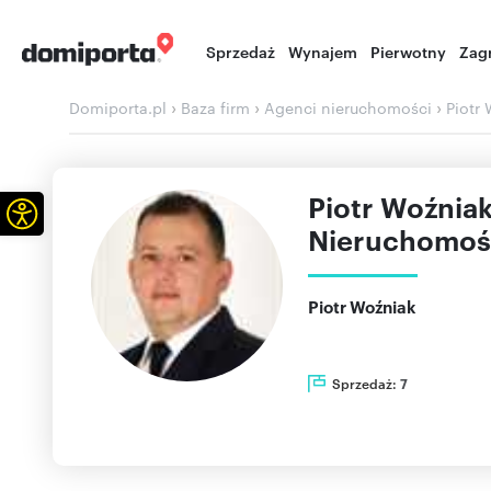
Sprzedaż
Wynajem
Pierwotny
Zag
›
›
›
Domiporta.pl
Baza firm
Agenci nieruchomości
Piotr
Piotr Woźnia
Otwórz pasek narzędzi
Nieruchomoś
Piotr Woźniak
Sprzedaż:
7