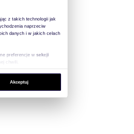
ąc z takich technologii jak
 wychodzenia naprzeciw
ch danych i w jakich celach
sne preferencje w
sekcji
j chwili.
ołecznościowe i analizować
Akceptuj
artnerom społecznościowym,
anymi od Ciebie lub