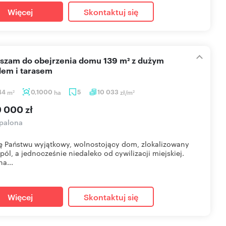
Więcej
Skontaktuj się
em i tarasem
44
m
0,1000
ha
5
10 033
zł/m
2
2
9 000 zł
palona
ę Państwu wyjątkowy, wolnostojący dom, zlokalizowany
pól, a jednocześnie niedaleko od cywilizacji miejskiej.
a...
Więcej
Skontaktuj się