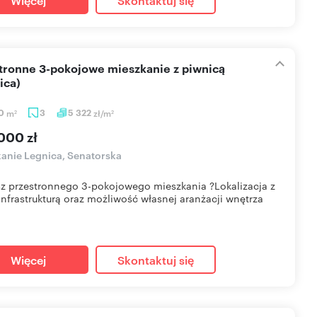
Więcej
Skontaktuj się
ica)
70
m
3
5 322
zł/m
2
2
000 zł
anie Legnica, Senatorska
z przestronnego 3-pokojowego mieszkania ?Lokalizacja z
infrastrukturą oraz możliwość własnej aranżacji wnętrza
Więcej
Skontaktuj się