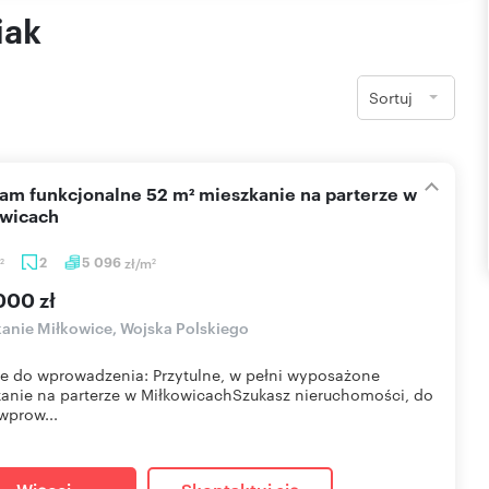
iak
Sortuj
wicach
2
5 096
zł/m
2
2
000 zł
anie Miłkowice, Wojska Polskiego
 do wprowadzenia: Przytulne, w pełni wyposażone
anie na parterze w MiłkowicachSzukasz nieruchomości, do
 wprow...