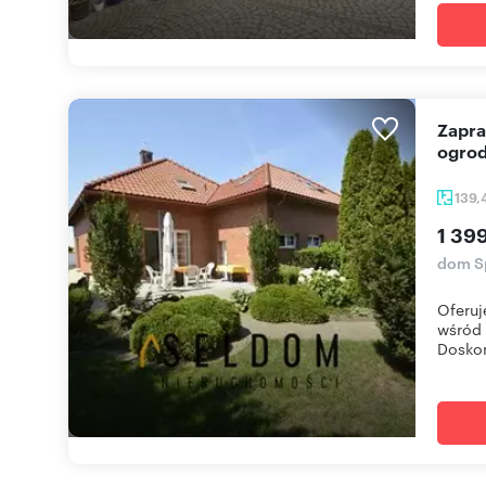
Zapraszam do obejrzenia domu 139 m² z dużym
ogrod
139,
1 39
dom S
Oferuj
wśród 
Doskon