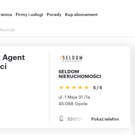
ranica
Firmy i usługi
Porady
Kup abonament
 Woźniak
k Agent
ci
SELDOM
NIERUCHOMOŚCI
5
/
5
ul. 1 Maja 31 /1a
45-068
Opole
530707
Pokaż telefon