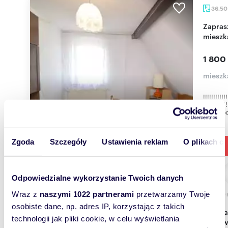
36,5
Zapraszam do umeblowanego 2-pokojowego
mieszk
1 800
mieszka
!!!!!!!
!!!!!!!!!
jednorod
Zgoda
Szczegóły
Ustawienia reklam
O plikach c
Odpowiedzialne wykorzystanie Twoich danych
Wraz z
naszymi 1022 partnerami
przetwarzamy Twoje
2100
osobiste dane, np. adres IP, korzystając z takich
Działka budowlana 2100 m² w spokojnej okolicy
technologii jak pliki cookie, w celu wyświetlania
Miłkow