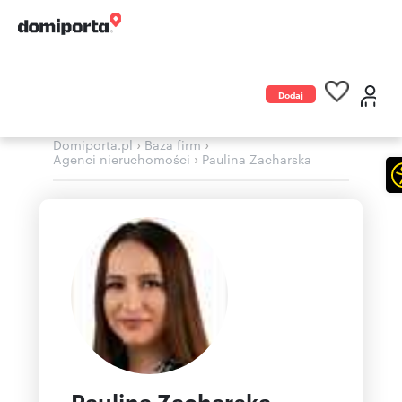
Dodaj
ogłoszenie
›
›
Domiporta.pl
Baza firm
›
Agenci nieruchomości
Paulina Zacharska
Paulina Zacharska