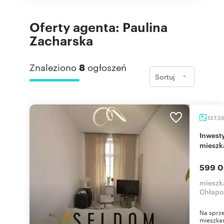
Oferty agenta: Paulina
Zacharska
Znaleziono
8
ogłoszeń
Sortuj
127,5
Inwestycja 2w1 w Legnicy – dwa niezależne
mieszk
599 0
mieszk
Chłapo
Na sprz
mieszkan