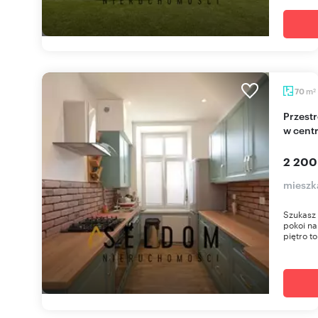
m
70
2
Przestronne 2-pokojowe mieszkanie z balkonem
w cent
2 200
mieszk
Szukasz
pokoi na
piętro to