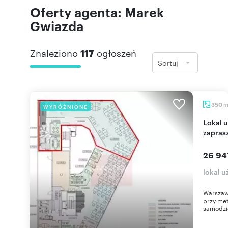
Oferty agenta: Marek
Gwiazda
Znaleziono
117
ogłoszeń
Sortuj
350
WYRÓŻNIONE
Lokal użytkowy 350 m² przy metrze Żoliborz -
zapras
26 94
lokal 
Warszawa
przy met
samodzie