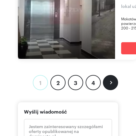
lokal 
Mokotów,
powierzc
200 - 21
1
2
3
4
Wyślij wiadomość