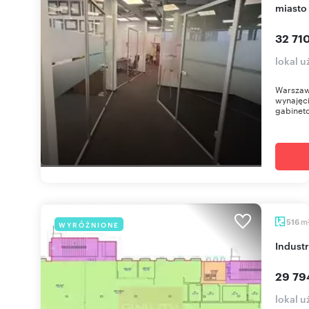
miasto
32 710
lokal 
Warszaw
wynajęci
gabinet
m
516
WYRÓŻNIONE
Indust
29 79
lokal 