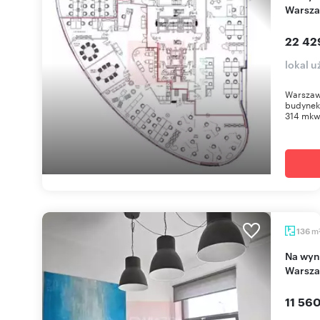
Warsza
22 42
lokal 
Warszaw
budynek
314 mkw.
m
136
Na wynajem przestronne biuro 136 m² w
Warsza
11 560