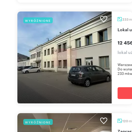
m
233
WYRÓŻNIONE
Lokal
12 45
lokal 
Warszawa
Do wyna
233 mkw.
m
120
WYRÓŻNIONE
Zapraszam do wynajęcia 120 m² biura na