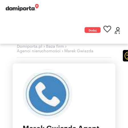
Dodaj
ogłoszenie
›
›
Domiporta.pl
Baza firm
›
Agenci nieruchomości
Marek Gwiazda
Marek Gwiazda Agent