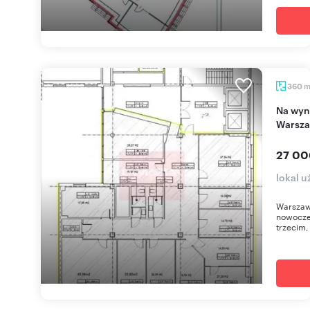
360
Na wynajem nowoczesne biuro 360 m² w
Warsza
27 00
lokal 
Warszaw
nowocze
trzecim, 