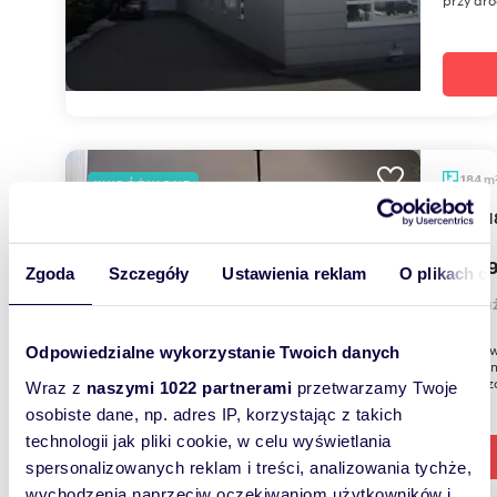
m
184
WYRÓŻNIONE
Biuro
15 739
Zgoda
Szczegóły
Ustawienia reklam
O plikach c
lokal 
Warszawa
Odpowiedzialne wykorzystanie Twoich danych
Jerozoli
powierzc
Wraz z
naszymi 1022 partnerami
przetwarzamy Twoje
osobiste dane, np. adres IP, korzystając z takich
technologii jak pliki cookie, w celu wyświetlania
spersonalizowanych reklam i treści, analizowania tychże,
wychodzenia naprzeciw oczekiwaniom użytkowników i