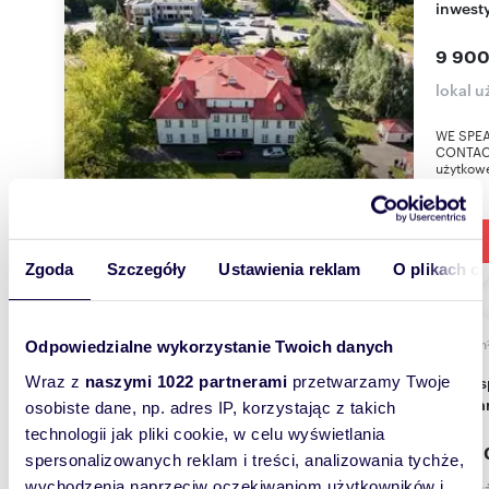
inwest
9 900
lokal 
WE SPEA
CONTACT
użytkowe
Zgoda
Szczegóły
Ustawienia reklam
O plikach c
m
185
Odpowiedzialne wykorzystanie Twoich danych
Open space 185 m² w Wilanowie (wysoki
Wraz z
naszymi 1022 partnerami
przetwarzamy Twoje
standar
osobiste dane, np. adres IP, korzystając z takich
technologii jak pliki cookie, w celu wyświetlania
14 80
spersonalizowanych reklam i treści, analizowania tychże,
wychodzenia naprzeciw oczekiwaniom użytkowników i
lokal 