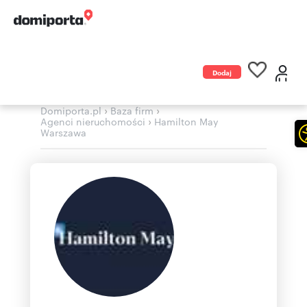
Dodaj
ogłoszenie
›
›
Domiporta.pl
Baza firm
›
Agenci nieruchomości
Hamilton May
Warszawa