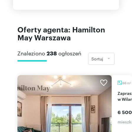
Oferty agenta: Hamilton
May Warszawa
Znaleziono
238
ogłoszeń
Sortuj
m
66
2
Zapraszam do nowoczesnego apartamentu 66 m²
w Wila
6 500
mieszk