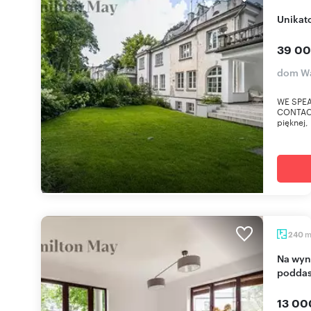
Unika
39 00
dom Wa
WE SPEA
CONTACT
pięknej,
240
Na wynajem przestronny dom 240 m² z ogrodem i
podda
13 00