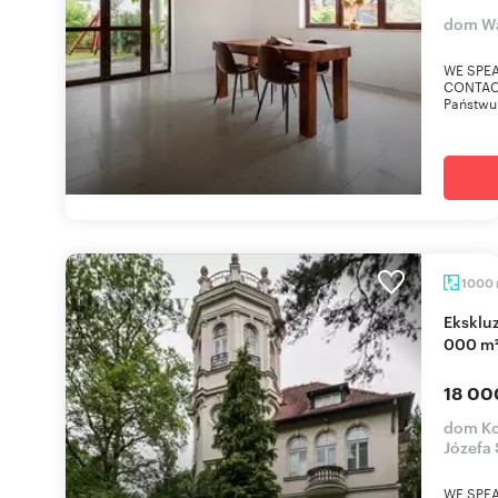
dom Wa
WE SPEA
CONTACT
Państwu 
1000
Ekskluzywna rezydencja z wieżą (10 sypialni, 35
000 m² 
18 00
dom Ko
Józefa
WE SPEA