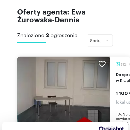
Oferty agenta: Ewa
Żurowska-Dennis
Znaleziono
2
ogłoszenia
Sortuj
m
312
Do sprzedania przestronny lokal usługowy 312 m²
w Krap
1 100
lokal 
| Do Spr
powierzc
wejścia,