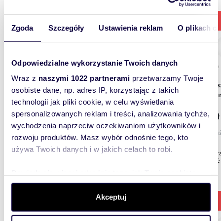
Zgoda
Szczegóły
Ustawienia reklam
O plikach c
Odpowiedzialne wykorzystanie Twoich danych
m
10
2
Wraz z
naszymi 1022 partnerami
przetwarzamy Twoje
Zapraszam do wynajmu wirtualnego biura w
osobiste dane, np. adres IP, korzystając z takich
centru
technologii jak pliki cookie, w celu wyświetlania
spersonalizowanych reklam i treści, analizowania tychże,
199 z
wychodzenia naprzeciw oczekiwaniom użytkowników i
lokal u
rozwoju produktów. Masz wybór odnośnie tego, kto
używa Twoich danych i w jakich celach to robi.
| Otwier
siedzieć
dział...
Dowiedz się więcej odnośnie tego, jak Twoje osobiste
dane są przetwarzane oraz ustaw własne preferencje w
sekcji szczegółów
. W Deklaracji plików cookie możesz
Akceptuj
zmienić lub wycofać swoją zgodę w dowolnej chwili.