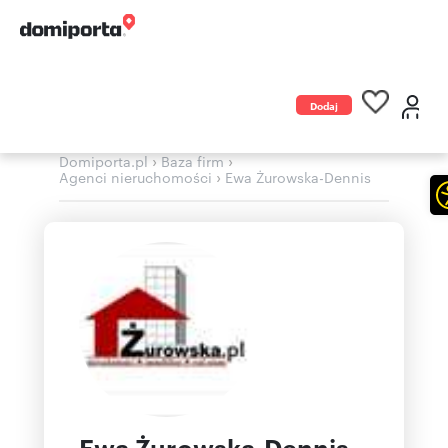
Dodaj
ogłoszenie
›
›
Domiporta.pl
Baza firm
›
Agenci nieruchomości
Ewa Żurowska-Dennis
Ewa Żurowska-Dennis