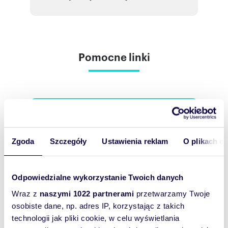
Pomocne linki
Zgoda
Szczegóły
Ustawienia reklam
O plikach c
Odpowiedzialne wykorzystanie Twoich danych
Chcesz otrzymać
Wraz z
naszymi 1022 partnerami
przetwarzamy Twoje
osobiste dane, np. adres IP, korzystając z takich
powiadomienia o nowych
technologii jak pliki cookie, w celu wyświetlania
ofertach w tej kategorii?