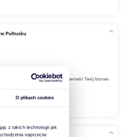
 w Pułtusku
a siebie zarabiać? A może czas przenieść Twój biznes
O plikach cookies
ąc z takich technologii jak
 wychodzenia naprzeciw