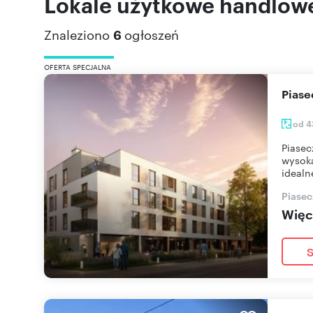
Lokale użytkowe handlowe
Znaleziono
6
ogłoszeń
OFERTA SPECJALNA
Pias
od 4
Piasec
wysoką
idealn
Piasec
Więce
S