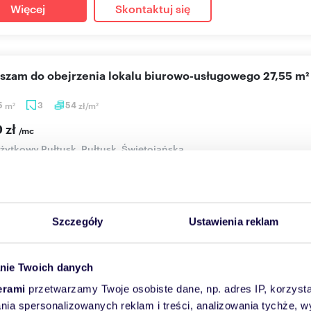
Więcej
Skontaktuj się
aszam do obejrzenia lokalu biurowo-usługowego 27,55 m²
5
m
3
54
zł/m
2
2
 zł
/mc
użytkowy Pułtusk, Pułtusk, Świętojańska
z bezpiecznej lokaty kapitału, która od pierwszego dnia zacznie n
Szczegóły
Ustawienia reklam
Więcej
Skontaktuj się
nie Twoich danych
erami
przetwarzamy Twoje osobiste dane, np. adres IP, korzystaj
l handlowo-usługowy 74,8 m2 z witrynami, Pułtusk
lania spersonalizowanych reklam i treści, analizowania tychże,