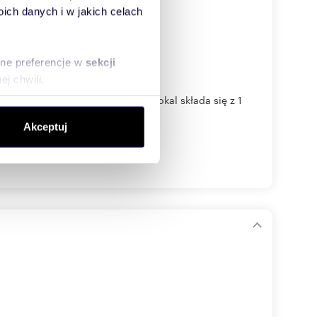
ch danych i w jakich celach
sne preferencje w
sekcji
j chwili.
przy ulicy 3 Maja w Pułtusku. Lokal składa się z 1
ołecznościowe i analizować
Akceptuj
artnerom społecznościowym,
anymi od Ciebie lub