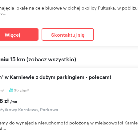
ajęcia lokale na cele biurowe w cichej okolicy Pułtuska, w pobliżu 
z...
Więcej
Skontaktuj się
eniu
15 km
(
zobacz wszystkie
)
m² w Karniewie z dużym parkingiem - polecam!
m
36
zł/m
2
2
8 zł
/mc
użytkowy Karniewo, Parkowa
emy do wynajęcia nieruchomość położoną w miejscowości Karniewo,
t...