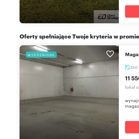
Oferty spełniające Twoje kryteria w promi
Mag
WYRÓŻNIONE
350
11 55
lokal 
wynajm
magaz