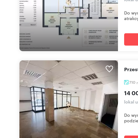
Do wyn
atrakcy
Prze
710
14 0
lokal 
Do wyn
podzie