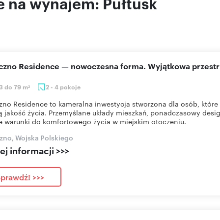
 na wynajem: Pułtusk
eczno Residence — nowoczesna forma. Wyjątkowa przestr
3 do 79 m
2 - 4 pokoje
2
zno Residence to kameralna inwestycja stworzona dla osób, które 
 jakość życia. Przemyślane układy mieszkań, ponadczasowy desig
e warunki do komfortowego życia w miejskim otoczeniu.
zno, Wojska Polskiego
j informacji >>>
prawdź! >>>