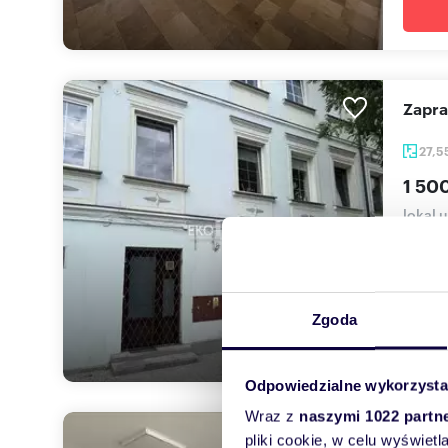
Zapr
27,5
1 500
lokal 
Szukas
„na ...
Zgoda
Odpowiedzialne wykorzysta
Wraz z
naszymi 1022 partn
Loka
pliki cookie, w celu wyświet