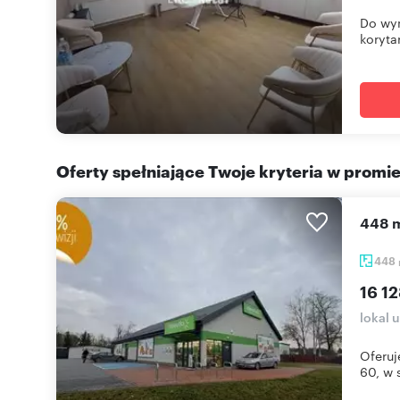
Do wyn
korytar
Oferty spełniające Twoje kryteria w promi
448 
448
16 12
lokal 
Oferuj
60, w s