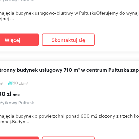
ajęcia budynek usługowo-biurowy w PułtuskuOferujemy do wynaj
jnej ...
Więcej
Skontaktuj się
stronny budynek usługowy 710 m² w centrum Pułtuska za
m
20
zł/m
2
2
00 zł
/mc
użytkowy Pułtusk
ajęcia budynek o powierzchni ponad 600 m2 złożony z trzech ko
mnej.Budyn...