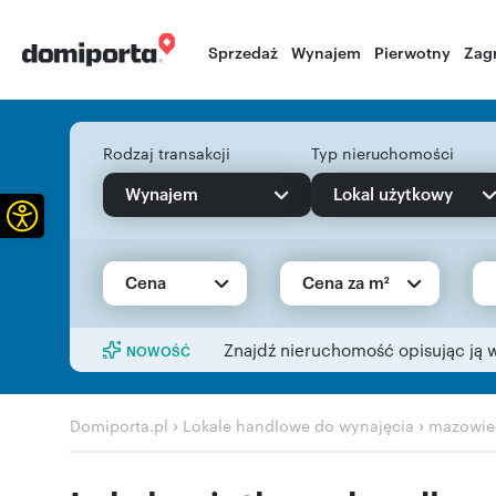
Sprzedaż
Wynajem
Pierwotny
Zag
Rodzaj transakcji
Typ nieruchomości
Wynajem
Lokal użytkowy
Otwórz pasek narzędzi
Cena
Cena za m²
Znajdź nieruchomość opisując ją 
NOWOŚĆ
›
›
Domiporta.pl
Lokale handlowe do wynajęcia
mazowie