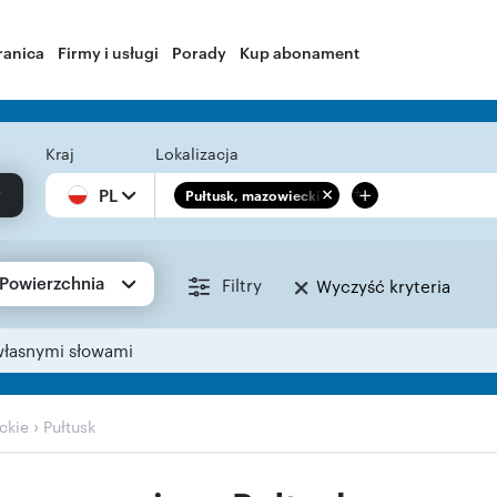
ranica
Firmy i usługi
Porady
Kup abonament
Kraj
Lokalizacja
+
PL
Pułtusk, mazowieckie
Powierzchnia
Filtry
Wyczyść kryteria
własnymi słowami
›
ckie
Pułtusk