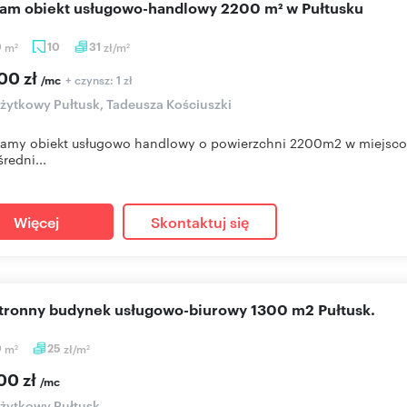
cam obiekt usługowo-handlowy 2200 m² w Pułtusku
0
m
10
31
zł/m
2
2
00 zł
+ czynsz: 1 zł
/mc
użytkowy Pułtusk, Tadeusza Kościuszki
amy obiekt usługowo handlowy o powierzchni 2200m2 w miejscowoś
redni...
Więcej
Skontaktuj się
stronny budynek usługowo-biurowy 1300 m2 Pułtusk.
0
m
25
zł/m
2
2
00 zł
/mc
użytkowy Pułtusk