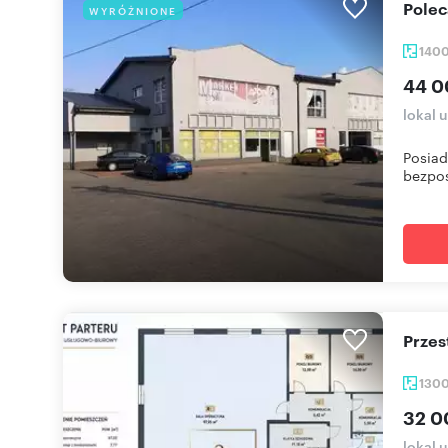
Pole
WYRÓŻNIONE
140
44 0
lokal 
Posiad
bezpoś
Prze
130
32 0
lokal 