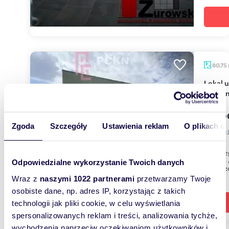
80,75
Lokal użytkowy 80,75 m² w Opolu (blisko sklepów
i parki
725 0
Zgoda
Szczegóły
Ustawienia reklam
O plikach c
lokal u
Lokal uż
Osiedle 
Odpowiedzialne wykorzystanie Twoich danych
powierzc
Wraz z
naszymi 1022 partnerami
przetwarzamy Twoje
osobiste dane, np. adres IP, korzystając z takich
technologii jak pliki cookie, w celu wyświetlania
spersonalizowanych reklam i treści, analizowania tychże,
wychodzenia naprzeciw oczekiwaniom użytkowników i