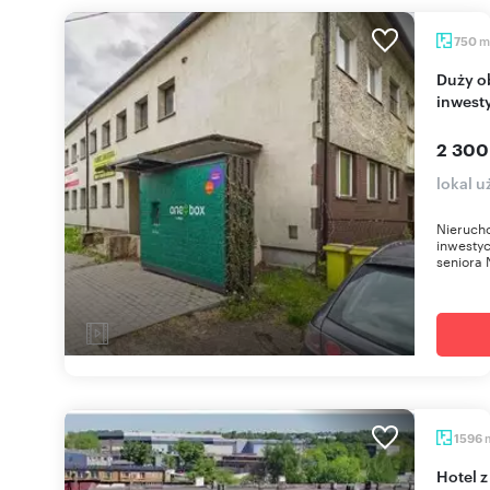
m
750
Duży obiekt usługowy 750 m² z potencjałem
inwest
2 300
lokal 
Nieruch
inwestyc
seniora 
1596
Hotel