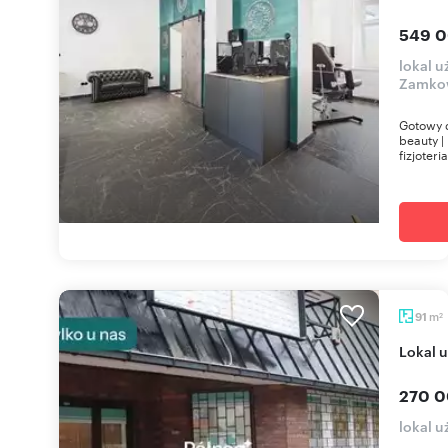
549 0
lokal 
Zamko
Gotowy d
beauty | 
fizjoteria
m
91
2
Lokal 
270 0
lokal 