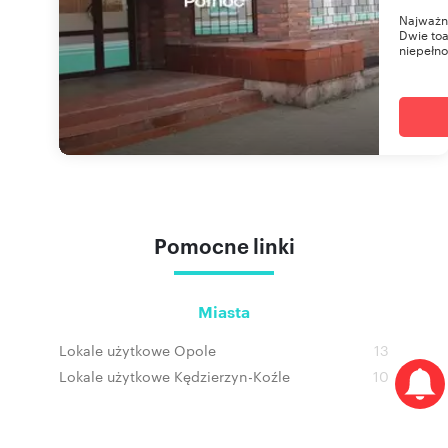
Najważni
Dwie toa
niepełno
Pomocne linki
Miasta
Lokale użytkowe Opole
13
Lokale użytkowe Kędzierzyn-Koźle
10