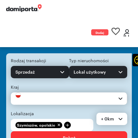
Dodaj
ogłoszenie
Rodzaj transakcji
Typ nieruchomości
Sprzedaż
Lokal użytkowy
Kraj
Lokalizacja
+ 0km
+
Szymiszów, opolskie
Pokaż