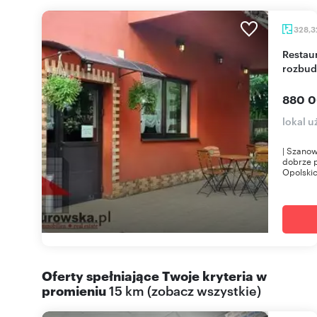
328,
Restauracja 328 m² z pełnym wyposażeniem,
rozbud
880 0
lokal 
| Szanow
dobrze p
Opolskic
Oferty spełniające Twoje kryteria w
promieniu
15 km
(
zobacz wszystkie
)