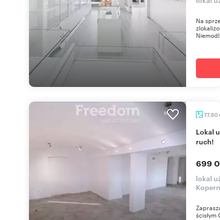
Na sprze
zlokaliz
Niemodli
77,80
Lokal użytkowy 78 m2 w centrum Opola - duży
ruch!
699 0
lokal u
Kopern
Zaprasza
ścisłym 