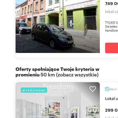
749 0
lokal u
TYLKO U 
Strzele
handlow
Oferty spełniające Twoje kryteria w
promieniu
50 km
(
zobacz wszystkie
)
m
69
WYRÓŻNIONE
2
Lokal
299 0
lokal 