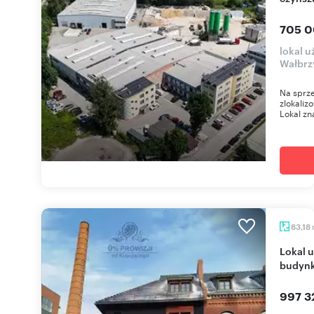
705 0
lokal u
Wałbrz
Na sprze
zlokaliz
Lokal zna
83,18
Lokal usługowy 83 m² w rewitalizowanym
budynk
997 3