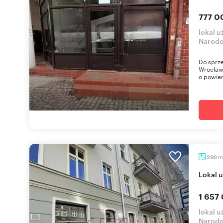
777 0
lokal 
Narodo
Do sprze
Wrocławi
o powier
m
298
lokal
1 657 
lokal 
Narodo