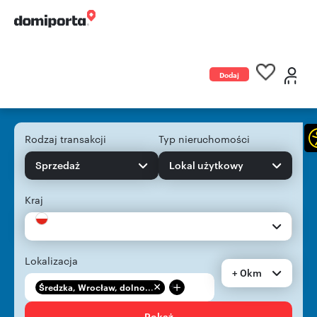
Dodaj
ogłoszenie
Rodzaj transakcji
Typ nieruchomości
Sprzedaż
Lokal użytkowy
Kraj
Lokalizacja
+ 0km
+
Średzka, Wrocław, dolno...
Pokaż