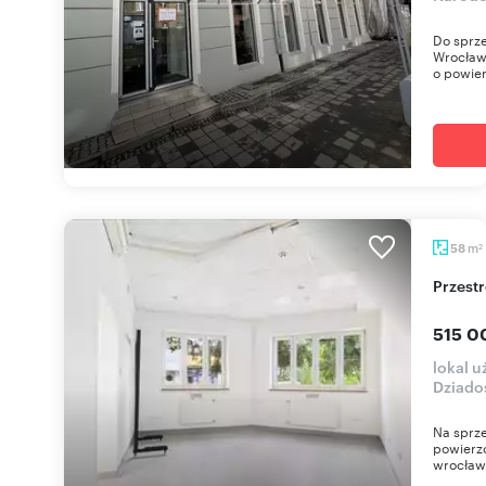
Do sprze
Wrocławi
o powier
m
58
2
Przes
515 0
lokal 
Dziado
Na sprze
powierzc
wrocławs