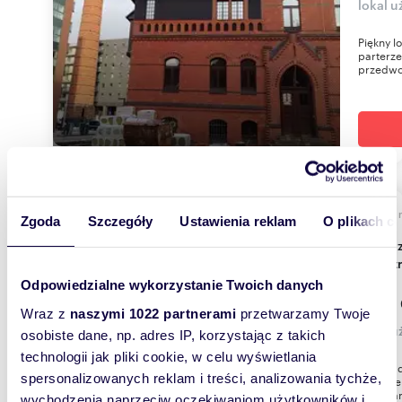
lokal 
Piękny l
parterze
przedwoj
74,67
Zgoda
Szczegóły
Ustawienia reklam
O plikach c
Do sprzedania lokal usługowy 75 m² z ogródkiem
w cent
Odpowiedzialne wykorzystanie Twoich danych
1 097 
Wraz z
naszymi 1022 partnerami
przetwarzamy Twoje
lokal 
osobiste dane, np. adres IP, korzystając z takich
technologii jak pliki cookie, w celu wyświetlania
Piękne, 
spersonalizowanych reklam i treści, analizowania tychże,
znajduje
Mieszkan
wychodzenia naprzeciw oczekiwaniom użytkowników i