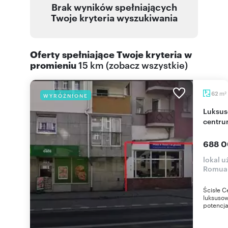
Brak wyników spełniających
Twoje kryteria wyszukiwania
Oferty spełniające Twoje kryteria w
promieniu
15 km
(
zobacz wszystkie
)
m
62
WYRÓŻNIONE
2
Luksusowy lokal usługowo-handlowy 62 m² -
centru
688 0
lokal 
Romual
Ścisłe 
luksuso
potencj