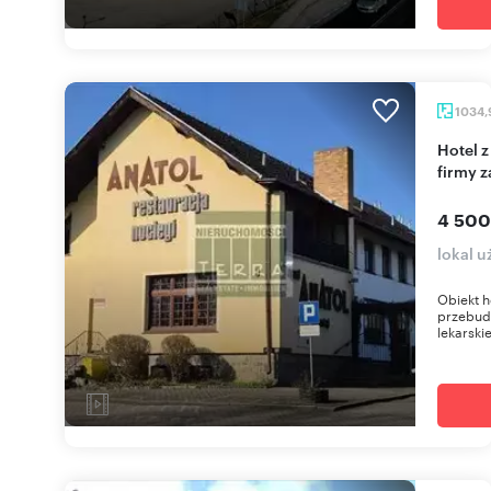
1034,
Hotel z restauracją i potencjałem na siedzibę
firmy 
4 500
lokal 
Obiekt h
przebudo
lekarski