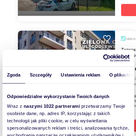
m
144
Zapraszam do zakupu lokalu usługowego 145 m²
z możl
1 160 
Zgoda
Szczegóły
Ustawienia reklam
O plikach c
lokal 
Godlew
WYNAGR
Odpowiedzialne wykorzystanie Twoich danych
NIERUCH
powierzc
Wraz z
naszymi 1022 partnerami
przetwarzamy Twoje
osobiste dane, np. adres IP, korzystając z takich
technologii jak pliki cookie, w celu wyświetlania
spersonalizowanych reklam i treści, analizowania tychże,
wychodzenia naprzeciw oczekiwaniom użytkowników i