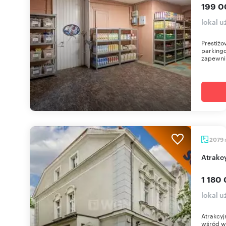
199 0
lokal 
Prestiżo
parkingo
zapewni 
2079
Atrak
1 180 
lokal 
Atrakcyj
wśród wi