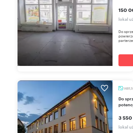
150 0
lokal 
Do sprze
powierzc
parterze
1481,
Do sprzedania inwestycja w centrum Zgorzelca z
potenc
3 550
lokal 