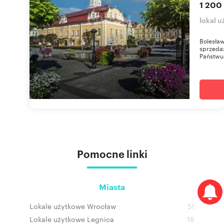
1 200
lokal 
Bolesław
sprzeda
Państwu 
Pomocne linki
Miasta
Lokale użytkowe Wrocław
51
Lokale użytkowe Legnica
16