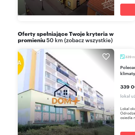
Oferty spełniające Twoje kryteria w
promieniu
50 km
(
zobacz wszystkie
)
m
339
Polecam lokal użytkowy 339 m² z parkingiem i
klimat
339 0
lokal 
Lokal ok
Odrodze
osiedla 