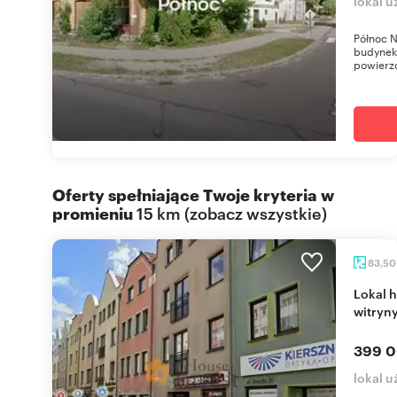
lokal 
Północ N
budynek
powierzc
Oferty spełniające Twoje kryteria w
promieniu
15 km
(
zobacz wszystkie
)
83,5
Lokal handlowy 83,5 m² w centrum Żagania,
witryny
399 0
lokal 