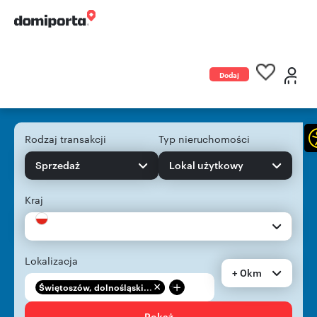
Dodaj
ogłoszenie
Rodzaj transakcji
Typ nieruchomości
Sprzedaż
Lokal użytkowy
Kraj
Lokalizacja
+ 0km
+
Świętoszów, dolnośląski...
Pokaż