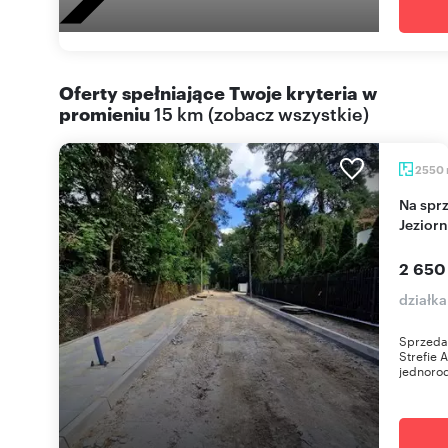
Oferty spełniające Twoje kryteria w
promieniu
15 km
(
zobacz wszystkie
)
2550
Na sprzedaż działka 2550 m² w Konstancinie-
Jeziorn
2 650
działk
Sprzedam
Strefie 
jednorod