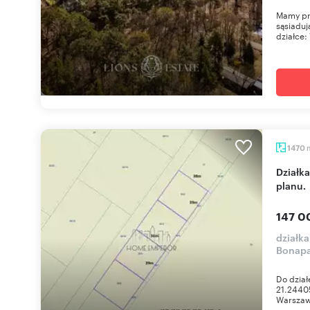
Mamy pr
sąsiadu
działce:
1470
Działka 1470 m² pod zabudowę w Wawerze bez
planu.
147 0
działk
Bonapa
Do dział
21.2440
Warszaw