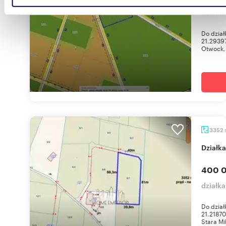
danymi otrzymanymi od Ciebie lub uzyskanymi podczas
działk
korzystania z ich usług.
Do dział
21.2939
Otwock, 
3352
Dział
400 0
działk
Do dział
21.2187
Stara Mi