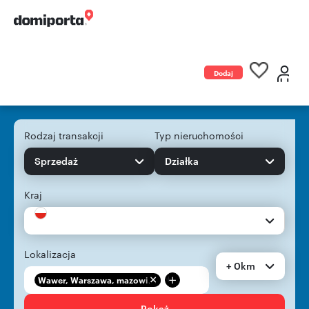
Dodaj
ogłoszenie
Rodzaj transakcji
Typ nieruchomości
Sprzedaż
Działka
Kraj
Lokalizacja
+ 0km
+
Wawer, Warszawa, mazowi...
Pokaż