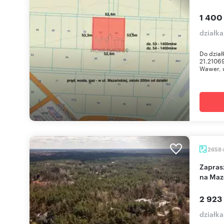
1 400
działk
Do dział
21.2106
Wawer, u
2658
Zapraszam do zakupu działki 2658 m² z widokiem
na Maz
2 923
działk