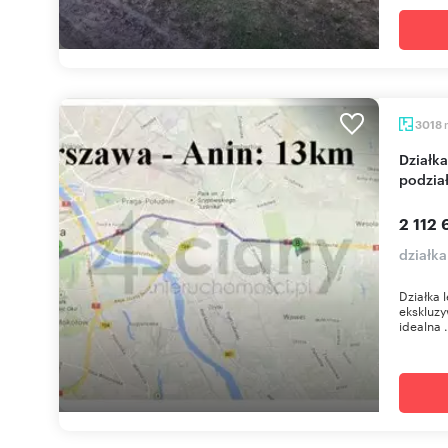
3018
Działka leśna 3018 m² w Aninie – potencjał pod
podzia
2 112 
działk
Działka 
ekskluzy
idealna .