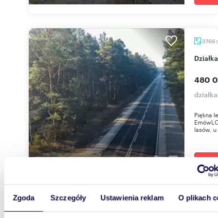
3766
Dział
480 0
działk
Piękna l
EmówLOKA
lasów, u
Zgoda
Szczegóły
Ustawienia reklam
O plikach c
4866