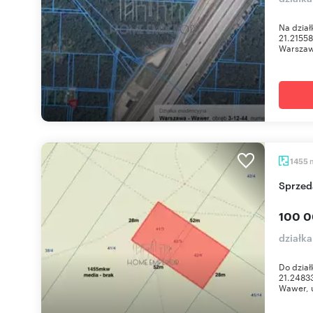
Na dział
21.2155
Warszaw
1455
Sprze
100 0
działk
Do dział
21.2483
Wawer, u