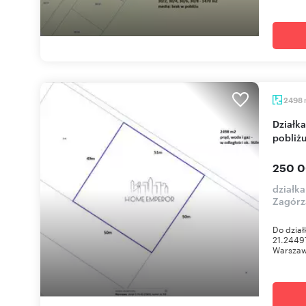
2498
Działka pod zabudowę w Wawrze - media w
pobliż
250 0
działk
Zagórz
Do dział
21.2449
Warszawa