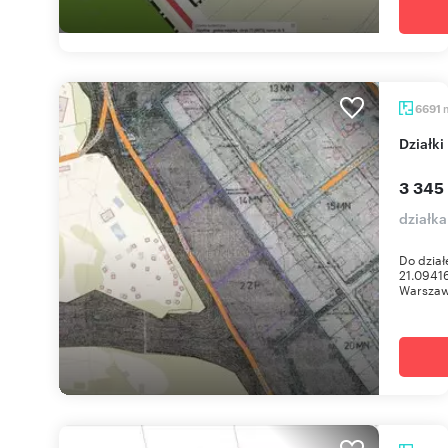
6691
Działk
3 345
działk
Do dział
21.0941
Warszawa