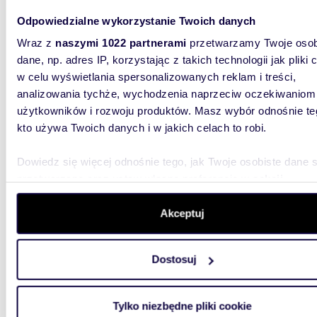
Działka 4866 m² w Kobyłce, lasy, media przy
Odpowiedzialne wykorzystanie Twoich danych
granicy
Wraz z
naszymi 1022 partnerami
przetwarzamy Twoje osob
1 500
dane, np. adres IP, korzystając z takich technologii jak pliki 
działka
w celu wyświetlania spersonalizowanych reklam i treści,
analizowania tychże, wychodzenia naprzeciw oczekiwaniom
Do dział
użytkowników i rozwoju produktów. Masz wybór odnośnie te
21.1741
Kobyłka, 
kto używa Twoich danych i w jakich celach to robi.
Dowiedz się więcej odnośnie tego, jak Twoje osobiste dane 
przetwarzane oraz ustaw własne preferencje w
sekcji
szczegółów
. W Deklaracji plików cookie możesz zmienić lu
wycofać swoją zgodę w dowolnej chwili.
Akceptuj
5306
Wykorzystujemy pliki cookie do spersonalizowania treści i r
Dostosuj
aby oferować funkcje społecznościowe i analizować ruch w 
Działka pod lasy z mediami, 1,2 km od PKP
Otwock
witrynie. Informacje o tym, jak korzystasz z naszej witryny,
udostępniamy partnerom społecznościowym, reklamowym i
Tylko niezbędne pliki cookie
650 0
analitycznym. Partnerzy mogą połączyć te informacje z inn