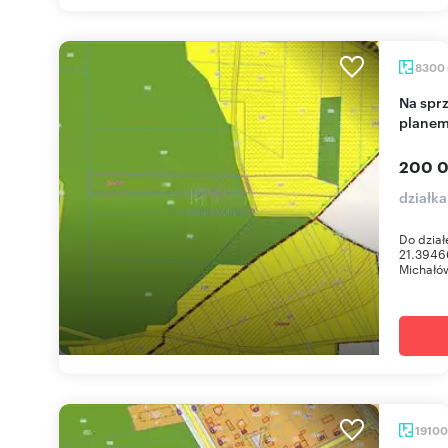
8300
Na sprzedaż działka 8 300 m² w Michałowie z
planem
200 0
działk
Do dział
21.3946
Michałów
1910