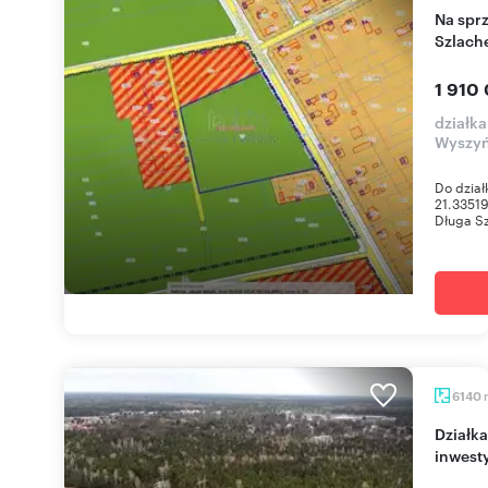
Na sprzedaż działka 19 100 m² w Długa
Szlach
1 910 
działk
Wyszyń
Do dział
21.3351
Długa Sz
6140
Działka 6140 m² w Warszawie - potencjał
inwest