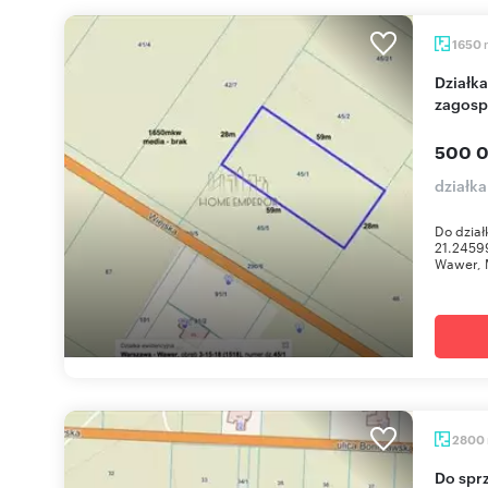
1650
Działka leśna 1650 m² w Wawrze - brak planu
zagosp
500 0
działk
Do dział
21.2459
Wawer, M
2800
Do sp