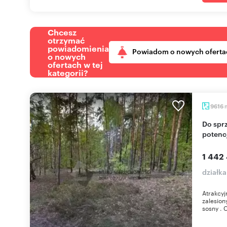
Chcesz
otrzymać
powiadomienia
Powiadom o nowych oferta
o nowych
ofertach w tej
kategorii?
9616
Do sprzedania działka leśna 9 616 m² z dużym
potenc
1 442
działk
Atrakcyj
zalesion
sosny . 