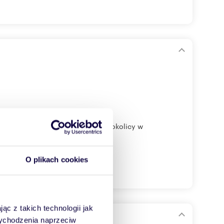
iałka znajduje się w cichej okolicy w
O plikach cookies
ąc z takich technologii jak
 wychodzenia naprzeciw