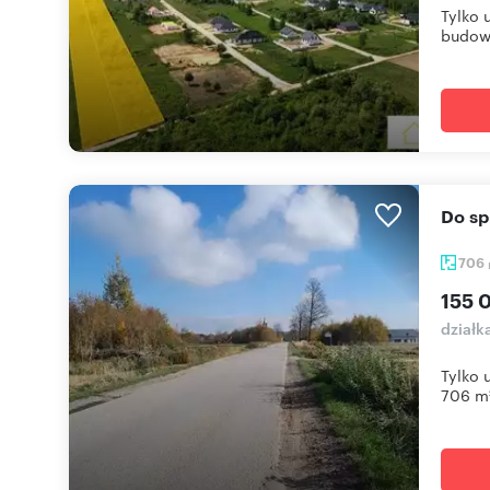
Tylko 
budowl
Do 
706
155 
działk
Tylko 
706 m²