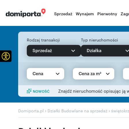
Sprzedaż
Wynajem
Pierwotny
Zag
Rodzaj transakcji
Typ nieruchomości
Sprzedaż
Działka
Otwórz pasek narzędzi
Cena
Cena za m²
Znajdź nieruchomość opisując ją 
NOWOŚĆ
›
›
Domiporta.pl
Działki Budowlane na sprzedaż
świętokr