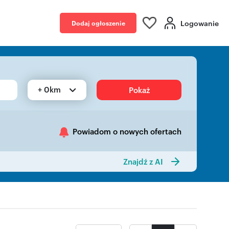
Logowanie
Dodaj ogłoszenie
+ 0km
Pokaż
Powiadom o nowych ofertach
Znajdź z AI