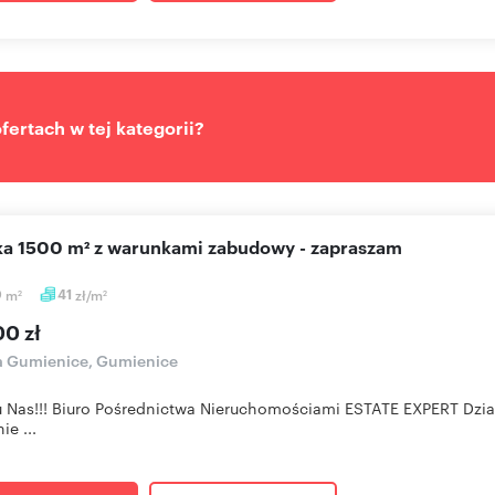
ertach w tej kategorii?
ałka 1500 m² z warunkami zabudowy - zapraszam
0
m
41
zł/m
2
2
00 zł
a Gumienice, Gumienice
u Nas!!! Biuro Pośrednictwa Nieruchomościami ESTATE EXPERT Dzi
ie ...