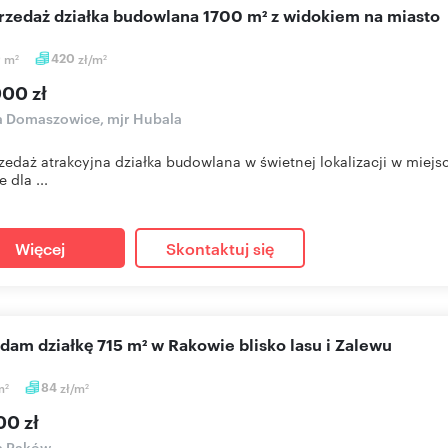
przedaż działka budowlana 1700 m² z widokiem na miasto
0
m
420
zł/m
2
2
000 zł
a Domaszowice, mjr Hubala
zedaż atrakcyjna działka budowlana w świetnej lokalizacji w miej
 dla ...
Więcej
Skontaktuj się
edam działkę 715 m² w Rakowie blisko lasu i Zalewu
m
84
zł/m
2
2
00 zł
a Raków