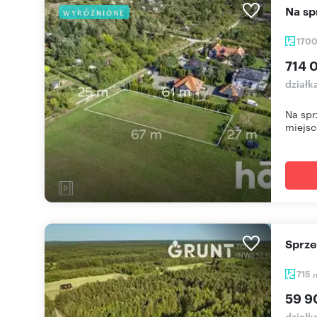
Na s
WYRÓŻNIONE
170
714 
działk
Na spr
miejsce
Sprz
715
59 9
działk