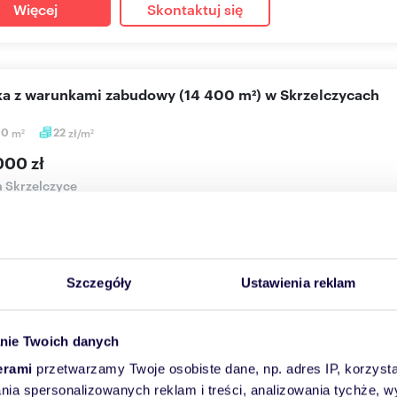
Więcej
Skontaktuj się
łka z warunkami zabudowy (14 400 m²) w Skrzelczycach
00
m
22
zł/m
2
2
000 zł
a Skrzelczyce
KA NA SPRZEDAŻ Z WARUNKAMI ZABUDOWYLOKALIZACJAOferowana dz
owości Skrzelczyce, g...
Szczegóły
Ustawienia reklam
Więcej
Skontaktuj się
nie Twoich danych
erami
przetwarzamy Twoje osobiste dane, np. adres IP, korzystaj
liwa działka 5485 m² w Strawczynie z widokiem na naturę
lania spersonalizowanych reklam i treści, analizowania tychże,