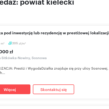
edaż: powiat kielecki
łka pod inwestycję lub rezydencję w prestiżowej lokalizacj
1
m
205
zł/m
2
2
000 zł
a Sitkówka-Nowiny, Sosnowa
ZACJA: Prestiż i WygodaDziałka znajduje się przy ulicy Sosnowej
h...
Więcej
Skontaktuj się