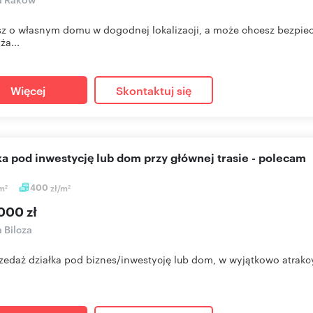
z o własnym domu w dogodnej lokalizacji, a może chcesz bezpiec
ża...
Więcej
Skontaktuj się
łka pod inwestycję lub dom przy głównej trasie - polecam
m
400
zł/m
2
2
000 zł
a Bilcza
zedaż działka pod biznes/inwestycję lub dom, w wyjątkowo atrakcyj