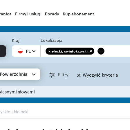
ranica
Firmy i usługi
Porady
Kup abonament
Kraj
Lokalizacja
+
PL
kielecki, świętokrzyski...
Powierzchnia
Filtry
Wyczyść kryteria
własnymi słowami
›
zyskie
kielecki