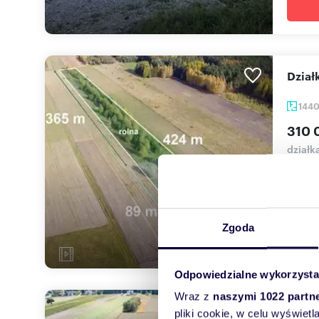
Dzia
144
310 
działk
DZIAŁ
miejsc
Zgoda
Odpowiedzialne wykorzysta
Wraz z
naszymi 1022 partn
Urok
pliki cookie, w celu wyświet