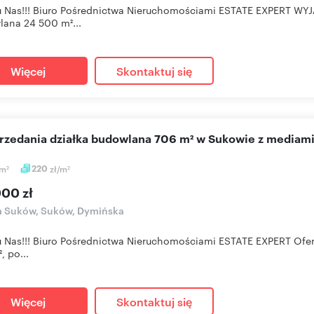
u Nas!!! Biuro Pośrednictwa Nieruchomościami ESTATE EXPERT 
ana 24 500 m²...
Więcej
Skontaktuj się
sprzedania działka budowlana 706 m² w Sukowie z mediam
m
220
zł/m
2
2
000 zł
a Suków, Suków, Dymińska
u Nas!!! Biuro Pośrednictwa Nieruchomościami ESTATE EXPERT Ofe
, po...
Więcej
Skontaktuj się