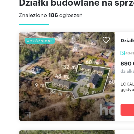
Działki budowlane na sprz
Znaleziono
186
ogłoszeń
Dzia
WYRÓŻNIONE
434
890 
działk
LOKALI
gęstyc