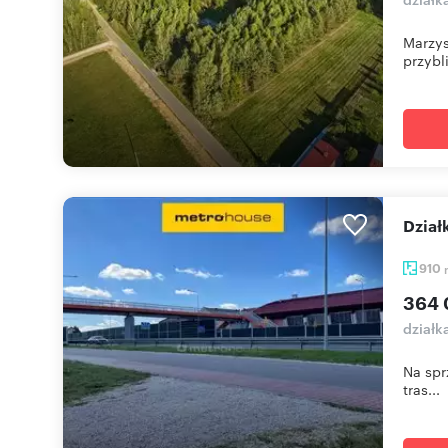
Marzys
przybli
Dzia
910
364 
działk
Na spr
tras...