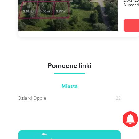
Numer dz
Pomocne linki
Miasta
Działki Opole
22