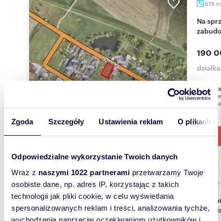
m
878
Na sprzedaż działka 878 m² z koncepcją
zabudo
190 0
działka
Przedst
o powier
Przeznac
Zgoda
Szczegóły
Ustawienia reklam
O plikach c
Odpowiedzialne wykorzystanie Twoich danych
Wraz z
naszymi 1022 partnerami
przetwarzamy Twoje
5600
osobiste dane, np. adres IP, korzystając z takich
technologii jak pliki cookie, w celu wyświetlania
Polecam dużą działkę 5600 m² z mediami i blisko
spersonalizowanych reklam i treści, analizowania tychże,
kąpieli
wychodzenia naprzeciw oczekiwaniom użytkowników i