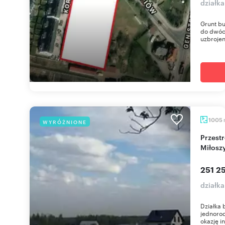
działk
Grunt bu
do dwóch
uzbrojen
1005
WYRÓŻNIONE
Przestronna działka 1005 m² w leśnym otoczeniu
Miłosz
251 25
działka
Działka
jednorod
okazję i