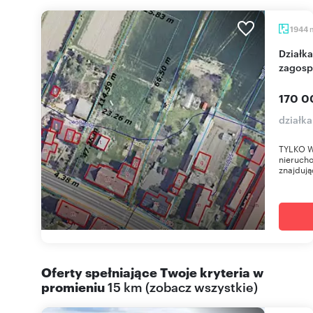
1944
Działka w Łosiowie z mediami i planem
zagosp
170 0
działk
TYLKO W
nierucho
znajdują
Oferty spełniające Twoje kryteria w
promieniu
15 km
(
zobacz wszystkie
)