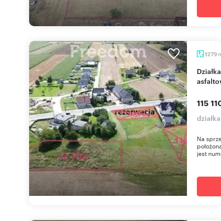
1279
Działka budowlana 1279 m² z mediami i dojazdem
asfalt
115 11
działka
Na sprze
położon
jest num