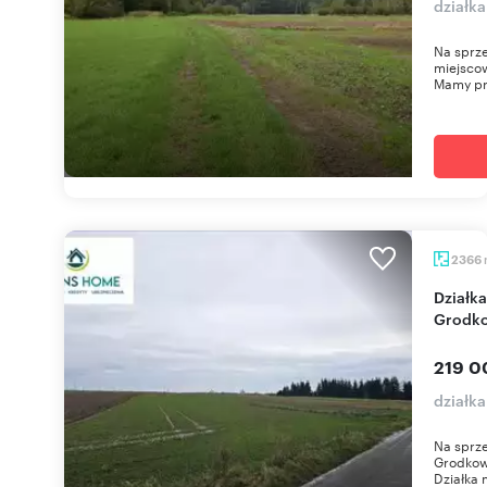
działk
Na sprze
miejsco
Mamy pr
2366
Działka budowlana 2366 m² w Tarnowie
Grodk
219 0
działk
Na sprz
Grodkow
Działka 