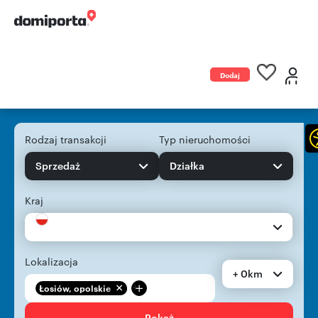
Dodaj
ogłoszenie
Rodzaj transakcji
Typ nieruchomości
Sprzedaż
Działka
Kraj
Lokalizacja
+ 0km
+
Łosiów, opolskie
Pokaż