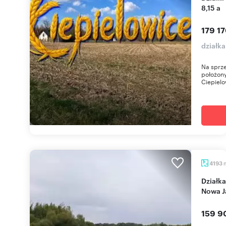
8,15 a
179 17
działk
Na sprze
położony
Ciepielo
4193
Działka 0,42 ha pod dom w otoczeniu natury -
Nowa 
159 9