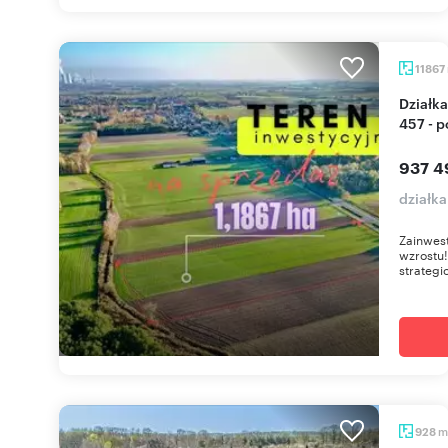
11867
Działka inwestycyjna przy drodze wojewódzkiej
457 - 
937 4
działk
Zainwest
wzrostu!
strategic
m
928