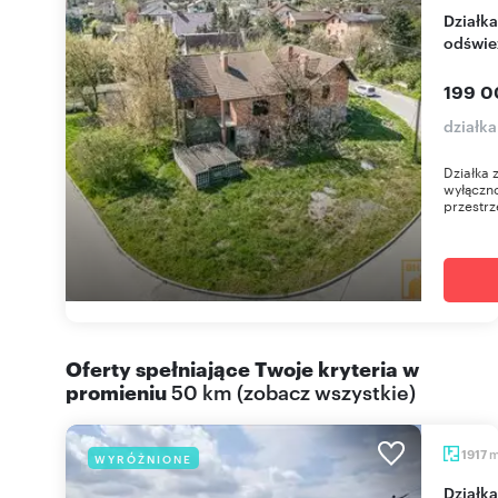
Działka z domem w Lewinie Brzeskim, media, do
odświe
199 0
działk
Działka 
wyłączn
przestrz
Oferty spełniające Twoje kryteria w
promieniu
50 km
(
zobacz wszystkie
)
1917
WYRÓŻNIONE
Działka usługowa 1917 m² z mediami, wjazd z