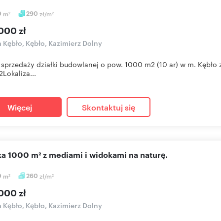
0
m
290
zł/m
2
2
000 zł
a Kębło, Kębło, Kazimierz Dolny
 sprzedaży działki budowlanej o pow. 1000 m2 (10 ar) w m. Kę
Lokaliza...
Więcej
Skontaktuj się
łka 1000 m² z mediami i widokami na naturę.
0
m
260
zł/m
2
2
000 zł
a Kębło, Kębło, Kazimierz Dolny