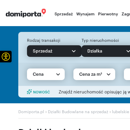
Sprzedaż
Wynajem
Pierwotny
Zag
Rodzaj transakcji
Typ nieruchomości
Sprzedaż
Działka
Otwórz pasek narzędzi
Cena
Cena za m²
Znajdź nieruchomość opisując ją 
NOWOŚĆ
›
›
Domiporta.pl
Działki Budowlane na sprzedaż
lubelskie