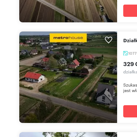
Dzia
107
329 
działk
Szukas
jest wł