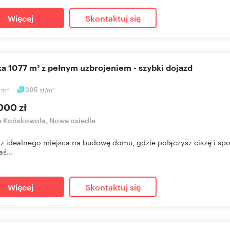
Więcej
Skontaktuj się
łka 1077 m² z pełnym uzbrojeniem - szybki dojazd
7
m
305
zł/m
2
2
000 zł
a Końskowola, Nowe osiedle
z idealnego miejsca na budowę domu, gdzie połączysz ciszę i sp
aś...
Więcej
Skontaktuj się