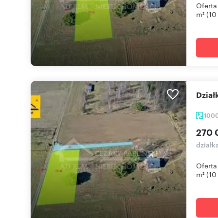
Oferta
m² (10 
Dzia
100
270 
działk
Oferta
m² (10 