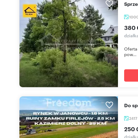
Sprz
100
380 
działk
Oferta
pow...
Do s
241
250 
działk