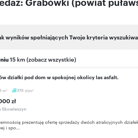
zedaż: Grabówki (powiat puławs
ak wyników spełniających Twoje kryteria wyszukiwa
eniu
15 km
(
zobacz wszystkie
)
rów działki pod dom w spokojnej okolicy las asfalt.
0
m
275
zł/m
2
2
000 zł
a Skowieszyn
jemnością prezentuję ofertę sprzedaży dwóch atrakcyjnych działe
ej i spo...