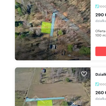
100
290 
działk
Oferta
100 m2
Dzia
100
260 
działk