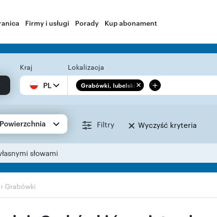
ranica
Firmy i usługi
Porady
Kup abonament
Kraj
Lokalizacja
+
PL
Grabówki, lubelskie
Powierzchnia
Filtry
Wyczyść kryteria
własnymi słowami
›
Grabówki