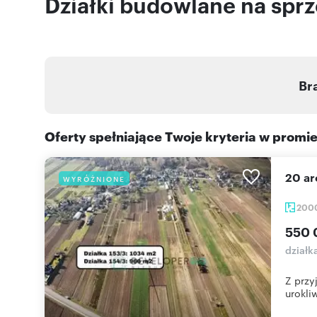
Działki budowlane na spr
Br
Oferty spełniające Twoje kryteria w promi
20 a
WYRÓŻNIONE
200
550 
działk
Z przy
urokliw