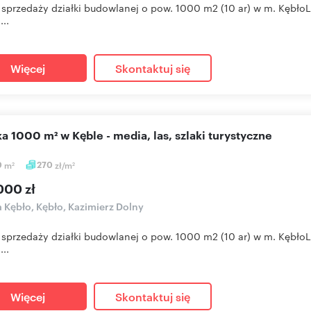
 sprzedaży działki budowlanej o pow. 1000 m2 (10 ar) w m. Kębło
...
Więcej
Skontaktuj się
łka 1000 m² w Kęble - media, las, szlaki turystyczne
0
m
270
zł/m
2
2
000 zł
a Kębło, Kębło, Kazimierz Dolny
 sprzedaży działki budowlanej o pow. 1000 m2 (10 ar) w m. Kębło
...
Więcej
Skontaktuj się