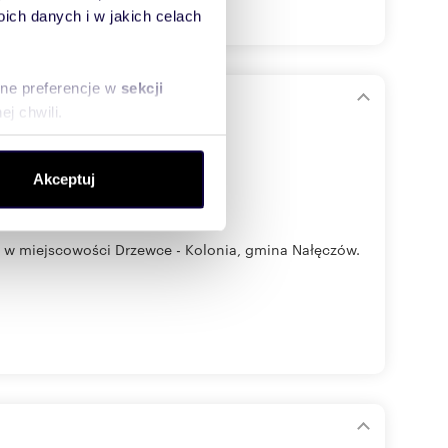
ch danych i w jakich celach
sne preferencje w
sekcji
altowej
j chwili.
ołecznościowe i analizować
Akceptuj
artnerom społecznościowym,
anymi od Ciebie lub
2 w miejscowości Drzewce - Kolonia, gmina Nałęczów.