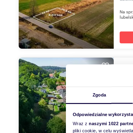
Na spr
lubels
Na s
294
1 20
Zgoda
działk
LOKALI
Odpowiedzialne wykorzysta
Poc...
Wraz z
naszymi 1022 partn
pliki cookie, w celu wyświet