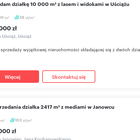
edam działkę 10 000 m² z lasem i widokami w Uściążu
00
m
38
zł/m
2
2
000 zł
a Uściąż, Uściąż
 sprzedaży wyjątkowej nieruchomości składającej się z dwóch działe
Więcej
Skontaktuj się
przedania działka 2417 m² z mediami w Janowcu
7
m
103
zł/m
2
2
000 zł
a Janowiec, Jana Kochanowskiego