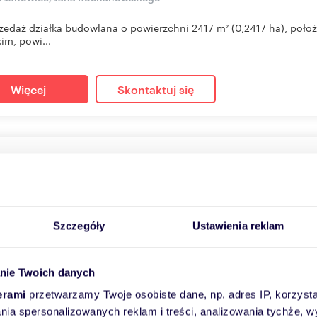
zedaż działka budowlana o powierzchni 2417 m² (0,2417 ha), poł
kim, powi...
Więcej
Skontaktuj się
przedaż działka z widokiem na Wisłę w Kazimierzu Dolnym
8
m
407
zł/m
2
2
0 000 zł
Szczegóły
Ustawienia reklam
a Kazimierz Dolny, Puławska
ZACJAKazimierz Dolny, to miasteczko, które jest znane każdemu miłoś
nie Twoich danych
erami
przetwarzamy Twoje osobiste dane, np. adres IP, korzystaj
lania spersonalizowanych reklam i treści, analizowania tychże,