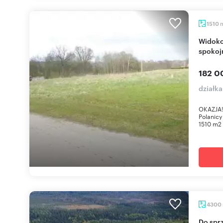
1510
Widokowa działka budowlana 1510 m2 w
spokoj
182 0
działka
OKAZJA
Polanic
1510 m2 
4300
Do sprzedania działka 4300 m² w Zieleniec z