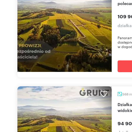
poleca
109 9
działka
Panoram
dostępno
w dogodn
m
568
Działka budowlana 568 m² z panoramicznym
widoki
94 90