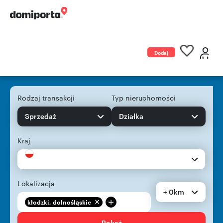
Dodaj
ogłoszenie
Rodzaj transakcji
Typ nieruchomości
Sprzedaż
Działka
Kraj
Lokalizacja
+ 0km
+
kłodzki, dolnośląskie
Pokaż