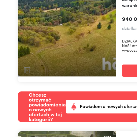
warun
940 0
działka
DZIAŁK
NAS! Atr
wypoczy
Chcesz
otrzymać
powiadomienia
Powiadom o nowych oferta
o nowych
ofertach w tej
kategorii?