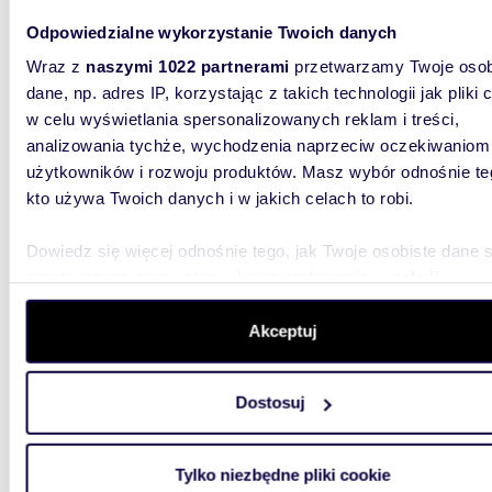
1172
Odpowiedzialne wykorzystanie Twoich danych
Polecam działkę 1172 m² w Lądku-Zdroju na
Wraz z
naszymi 1022 partnerami
przetwarzamy Twoje osob
sprzed
dane, np. adres IP, korzystając z takich technologii jak pliki 
184 5
w celu wyświetlania spersonalizowanych reklam i treści,
analizowania tychże, wychodzenia naprzeciw oczekiwaniom
działk
użytkowników i rozwoju produktów. Masz wybór odnośnie te
kto używa Twoich danych i w jakich celach to robi.
W lewym
Burmistr
Burmistr
Dowiedz się więcej odnośnie tego, jak Twoje osobiste dane 
przetwarzane oraz ustaw własne preferencje w
sekcji
szczegółów
. W Deklaracji plików cookie możesz zmienić lu
wycofać swoją zgodę w dowolnej chwili.
Akceptuj
Wykorzystujemy pliki cookie do spersonalizowania treści i r
Dostosuj
aby oferować funkcje społecznościowe i analizować ruch w 
1593
witrynie. Informacje o tym, jak korzystasz z naszej witryny,
Działka 1593 m² z widokiem w Dusznikach-Zdroju
udostępniamy partnerom społecznościowym, reklamowym i
- pole
Tylko niezbędne pliki cookie
analitycznym. Partnerzy mogą połączyć te informacje z inn