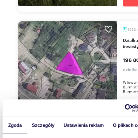
1232
Działka 1232 m² w Lądku-Zdroju, idealna pod
inwest
196 8
działk
W lewym
Burmistr
Burmistr
Zgoda
Szczegóły
Ustawienia reklam
O plikach c