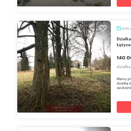
1070
Działka 1070 m² z dostępem do mediów w
Łężyca
140 0
działka
Mamy pr
działkę 
spokojne