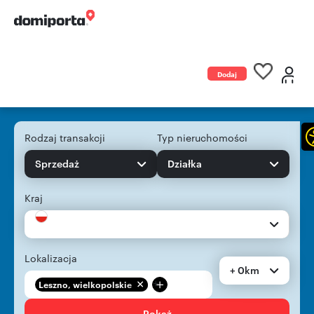
Dodaj
ogłoszenie
Rodzaj transakcji
Typ nieruchomości
Sprzedaż
Działka
Kraj
Lokalizacja
+ 0km
+
Leszno, wielkopolskie
Pokaż