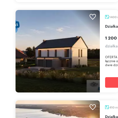
1400
Dział
1 200
działk
OFERTA 
łącznie
dwie dzi
m
410
Dział