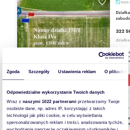
1500
Działka budowlana 1500 m² z warunkami
zabudo
322 5
działk
Na sprze
numerem
spokojnej
Zgoda
Szczegóły
Ustawienia reklam
O plikach c
Odpowiedzialne wykorzystanie Twoich danych
Wraz z
naszymi 1022 partnerami
przetwarzamy Twoje
m
796
osobiste dane, np. adres IP, korzystając z takich
technologii jak pliki cookie, w celu wyświetlania
Polecam działkę 796 m² pod dom w Krzycku
spersonalizowanych reklam i treści, analizowania tychże,
Wielki
wychodzenia naprzeciw oczekiwaniom użytkowników i