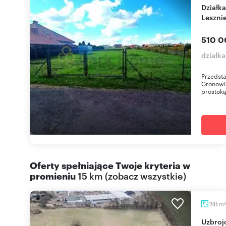
Działka 1264 m2 pod dom lub inwestycję w
Lesznie
510 0
działk
Przedst
Gronowie
prostokąt
Oferty spełniające Twoje kryteria w
promieniu
15 km
(
zobacz wszystkie
)
m
741
2
Uzbrojone działki w Starym Bojanowie, gotowe