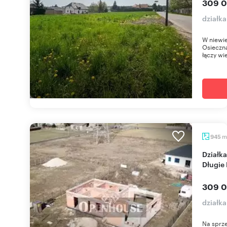
309 0
działk
W niewie
Osieczna
łączy wie
m
945
Działka z rozpoczętą budową domu 135 m2 -
Długie
309 0
działk
Na sprz