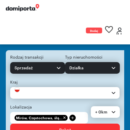
Dodaj
ogłoszenie
Rodzaj transakcji
Typ nieruchomości
Sprzedaż
Działka
Kraj
Lokalizacja
+ 0km
+
Mirów, Częstochowa, ślą...
Pokaż