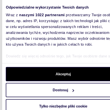
482 0
Odpowiedzialne wykorzystanie Twoich danych
działk
Wraz z
naszymi 1022 partnerami
przetwarzamy Twoje osob
dane, np. adres IP, korzystając z takich technologii jak pliki 
EMA Nie
działka 
w celu wyświetlania spersonalizowanych reklam i treści,
Grabówk
analizowania tychże, wychodzenia naprzeciw oczekiwaniom
użytkowników i rozwoju produktów. Masz wybór odnośnie te
kto używa Twoich danych i w jakich celach to robi.
Dowiedz się więcej odnośnie tego, jak Twoje osobiste dane 
przetwarzane oraz ustaw własne preferencje w
sekcji
szczegółów
. W Deklaracji plików cookie możesz zmienić lu
2300
wycofać swoją zgodę w dowolnej chwili.
Akceptuj
Zapraszam do obejrzenia działki 2300 m² z
warunk
Wykorzystujemy pliki cookie do spersonalizowania treści i r
Dostosuj
aby oferować funkcje społecznościowe i analizować ruch w 
230 0
witrynie. Informacje o tym, jak korzystasz z naszej witryny,
działk
udostępniamy partnerom społecznościowym, reklamowym i
Tylko niezbędne pliki cookie
analitycznym. Partnerzy mogą połączyć te informacje z inn