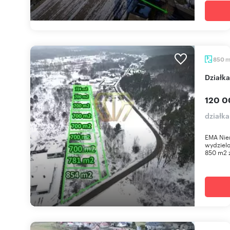
850
Dział
120 0
działka
EMA Nie
wydzielo
850 m2 z