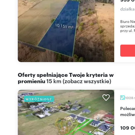
działk
Biuro N
sprzedaż
przy ul. 
Oferty spełniające Twoje kryteria w
promieniu
15 km
(
zobacz wszystkie
)
1028
WYRÓŻNIONE
Polecam działkę 1028 m² w Zawadzie z
możliwo
109 0