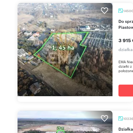
1450
Do sprzedania działka inwestycyjna 1,45 ha przy
Piastow
3 915
działk
EMA Nie
działki 
położone
1023
Dział