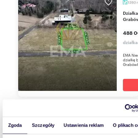
1393
Działka 1393 m² w prestiżowej lokalizacji
Grabów
488 0
działk
EMA Nie
działkę 
Grabówk
1377
Na sprzedaż działka 1377 m² z warunkami
Zgoda
Szczegóły
Ustawienia reklam
O plikach c
zabudo