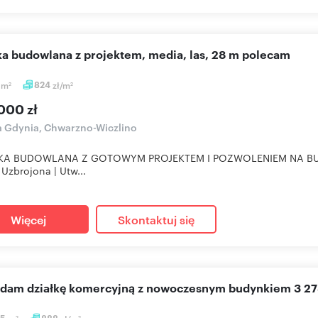
łka budowlana z projektem, media, las, 28 m polecam
0
m
824
zł/m
2
2
000 zł
a Gdynia, Chwarzno-Wiczlino
KA BUDOWLANA Z GOTOWYM PROJEKTEM I POZWOLENIEM NA BUDOWĘ
 Uzbrojona | Utw...
Więcej
Skontaktuj się
edam działkę komercyjną z nowoczesnym budynkiem 3 27
55
888
2
2