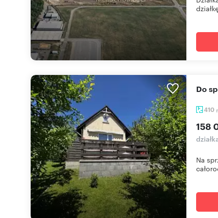
działkę
Do s
410
158 
działk
Na spr
całoro