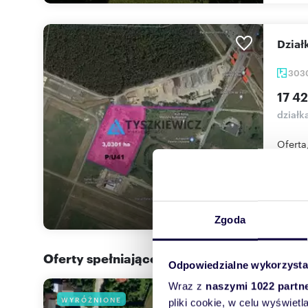
dzia
303
17 42
działk
Oferta
o powie
Zgoda
Oferty spełniające Twoje kryteria w promi
Odpowiedzialne wykorzysta
Wraz z
naszymi 1022 partn
Duża
WYRÓŻNIONE
pliki cookie, w celu wyświet