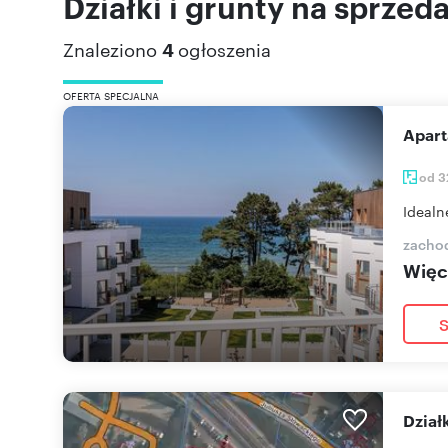
Działki i grunty na sprzed
Znaleziono
4
ogłoszenia
OFERTA SPECJALNA
Apa
od 3
Idealn
zacho
Więce
S
dzia