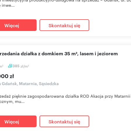
 inwe...
Więcej
Skontaktuj się
przedania działka z domkiem 35 m², lasem i jeziorem
m
385
zł/m
2
2
000 zł
a Gdańsk, Matarnia, Sąsiedzka
zedaż pięknie zagospodarowana działka ROD Akacja przy Matarnii 
cznym, mu...
Więcej
Skontaktuj się