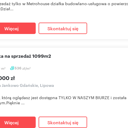
zedaż tylko w Metrohouse działka budowlano-usługowa o powier
:Dział...
Więcej
Skontaktuj się
łka na sprzedaż 1099m2
9
m
536
zł/m
2
2
000 zł
a Jankowo Gdańskie, Lipowa
, którą oglądasz jest dostępna TYLKO W NASZYM BIURZE i został
m.Pięknie ...
Więcej
Skontaktuj się