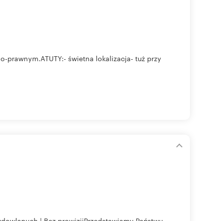
o-prawnym.ATUTY:- świetna lokalizacja- tuż przy
Budowlanych | Bez prowizjiPrzedstawiamy Państwu