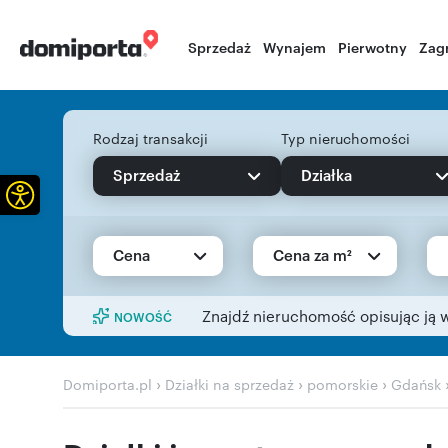
Sprzedaż
Wynajem
Pierwotny
Zag
Rodzaj transakcji
Typ nieruchomości
Sprzedaż
Działka
Otwórz pasek narzędzi
Cena
Cena za m²
Znajdź nieruchomość opisując ją 
NOWOŚĆ
›
›
›
Domiporta.pl
Działki na sprzedaż
pomorskie
Gdańsk