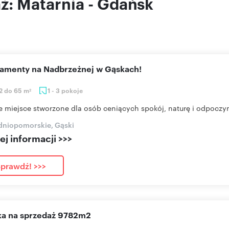
aż: Matarnia - Gdańsk
rtamenty na Nadbrzeżnej w Gąskach!
2 do 65 m
1 - 3 pokoje
2
e miejsce stworzone dla osób ceniących spokój, naturę i odpoczyn
dniopomorskie, Gąski
j informacji >>>
prawdź! >>>
łka na sprzedaż 9782m2