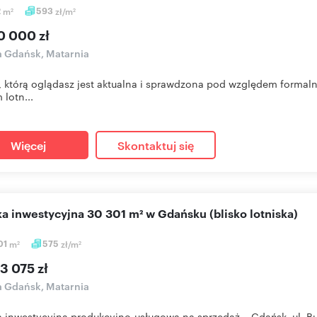
2
m
593
zł/m
2
2
0 000 zł
a Gdańsk, Matarnia
, którą oglądasz jest aktualna i sprawdzona pod względem formaln
lotn...
Więcej
Skontaktuj się
łka inwestycyjna 30 301 m² w Gdańsku (blisko lotniska)
01
m
575
zł/m
2
2
3 075 zł
a Gdańsk, Matarnia
a inwestycyjna produkcyjno-usługowa na sprzedaż – Gdańsk, ul. 