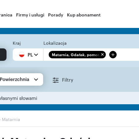
ranica
Firmy i usługi
Porady
Kup abonament
Kraj
Lokalizacja
+
PL
Matarnia, Gdańsk, pomor...
Powierzchnia
Filtry
własnymi słowami
›
Matarnia