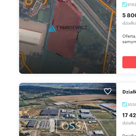
978
5 80
działk
Oferta
samym 
Dzia
303
17 42
działk
Działk