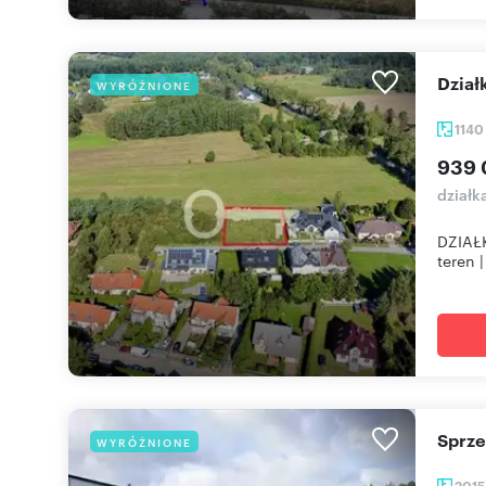
Dzia
WYRÓŻNIONE
114
939 
działk
DZIAŁ
teren |
Sprz
WYRÓŻNIONE
201