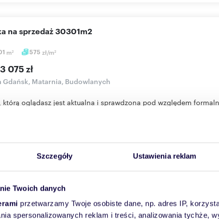
łka na sprzedaż 30301m2
01
m
575
zł/m
2
2
3 075 zł
a Gdańsk, Matarnia, Budowlanych
, którą oglądasz jest aktualna i sprawdzona pod względem formal
r...
Więcej
Skontaktuj się
Szczegóły
Ustawienia reklam
eniu
15 km
(
zobacz wszystkie
)
nie Twoich danych
erami
przetwarzamy Twoje osobiste dane, np. adres IP, korzystaj
 działka 3022 m² pod dom z ogrodem, światłowód, spokój
lania spersonalizowanych reklam i treści, analizowania tychże,