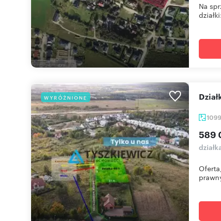
Na spr
działki
dzia
WYRÓŻNIONE
109
589 
działk
Oferta
prawny