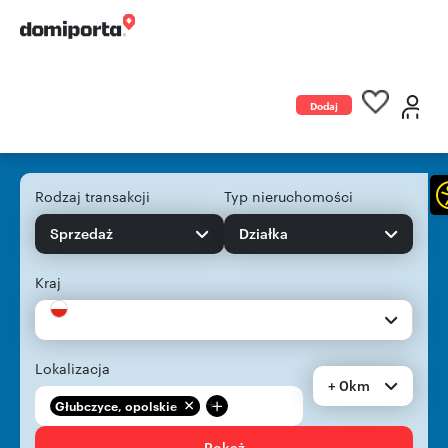
Dodaj
ogłoszenie
Rodzaj transakcji
Typ nieruchomości
Sprzedaż
Działka
Kraj
Lokalizacja
+ 0km
+
Głubczyce, opolskie
Pokaż