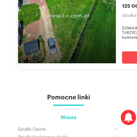
125 0
działka
DZIAŁK
TURZYCZ
budowlan
Pomocne linki
Miasta
Działki Opole
43
Działki Kędzierzyn-Koźle
18