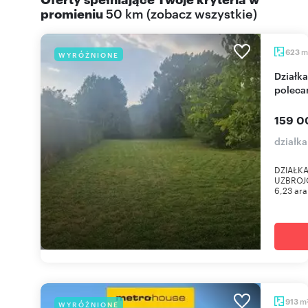
promieniu
50 km
(
zobacz wszystkie
)
m
623
WYRÓŻNIONE
Działka budowlana 623 m² z dostępem do parku
polec
159 0
działk
DZIAŁKA
UZBROJON
6,23 ara
m
913
WYRÓŻNIONE