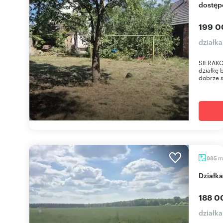
dostęp
199 0
działka
SIERAKO
działkę 
dobrze 
m
885
Dział
188 0
działka