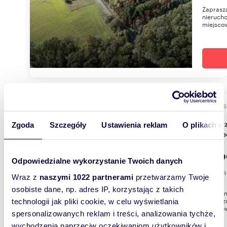
Zaprasza
nieruch
miejscow
1257
WYRÓŻNIONE
Do sprzedania działka przemysłowa 1,26ha z
Zgoda
Szczegóły
Ustawienia reklam
O plikach c
dostęp
398 0
Odpowiedzialne wykorzystanie Twoich danych
działka
Wraz z
naszymi 1022 partnerami
przetwarzamy Twoje
osobiste dane, np. adres IP, korzystając z takich
Oferuje
powierzc
technologii jak pliki cookie, w celu wyświetlania
miejscow
spersonalizowanych reklam i treści, analizowania tychże,
wychodzenia naprzeciw oczekiwaniom użytkowników i