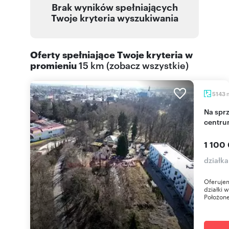
Brak wyników spełniających
Twoje kryteria wyszukiwania
Oferty spełniające Twoje kryteria w
promieniu
15 km
(
zobacz wszystkie
)
5143
Na sprzedaż działka inwestycyjna 5143 m² w
centru
1 100
działk
Oferujem
działki 
Położone