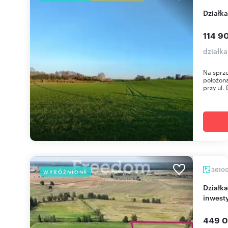
Dział
114 90
działk
Na sprze
położona
przy ul.
3610
WYRÓŻNIONE
Działka 3,61 ha z wodami i potencjałem
inwest
449 0