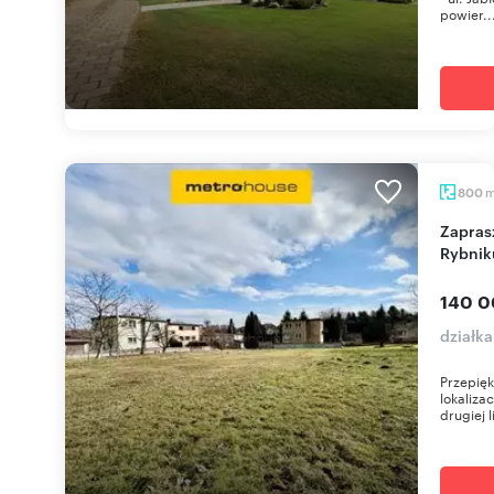
powier..
800
Zapraszam do zakupu działki 800 m² pod dom w
Rybnik
140 0
działk
Przepięk
lokaliza
drugiej li