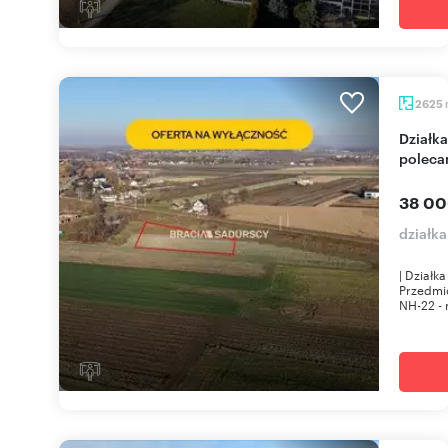
2625
Działka rolna 26 arów w Krakowie, bez dostępu -
poleca
38 00
działk
| Działk
Przedmio
NH-22 - r