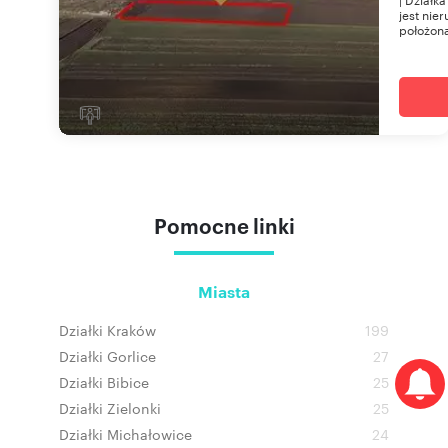
jest ni
położona
Pomocne linki
Miasta
Działki Kraków
199
Działki Gorlice
27
Działki Bibice
25
Działki Zielonki
25
Działki Michałowice
24