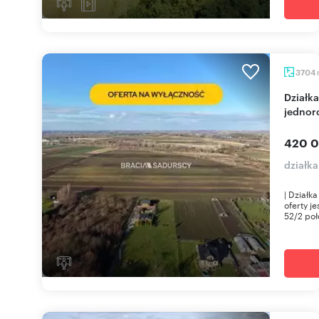
3704
Działka 3704 m² w Krakowie - pod zabudowę
jednor
420 0
działk
| Działk
oferty j
52/2 poł