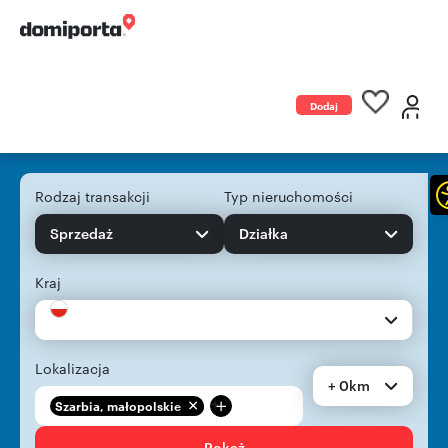
Dodaj
ogłoszenie
Rodzaj transakcji
Typ nieruchomości
Sprzedaż
Działka
Kraj
Lokalizacja
+ 0km
+
Szarbia, małopolskie
Pokaż