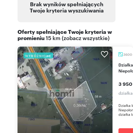
Brak wyników spełniających
Twoje kryteria wyszukiwania
Oferty spełniające Twoje kryteria w
promieniu
15 km
(
zobacz wszystkie
)
3600
WYRÓŻNIONE
Działka komercyjna przy ul. Brzeskiej w
Niepoł
3 950
działk
Działka 
Niepoło
działka 