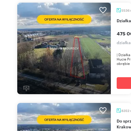
5536
Dział
475 0
działk
| Działk
Hucie Pr
obrębie 
8352
Do sprzedania działka 83 arów z budynkami w
Krakow