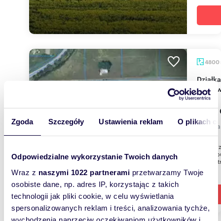
4800
Działka inwestycyjna 4 800 m2 w Podłężu, blisko
Krako
1 392
Zgoda
Szczegóły
Ustawienia reklam
O plikach c
działka
Mam prz
działki 
Odpowiedzialne wykorzystanie Twoich danych
To świet
Wraz z
naszymi 1022 partnerami
przetwarzamy Twoje
osobiste dane, np. adres IP, korzystając z takich
technologii jak pliki cookie, w celu wyświetlania
spersonalizowanych reklam i treści, analizowania tychże,
wychodzenia naprzeciw oczekiwaniom użytkowników i