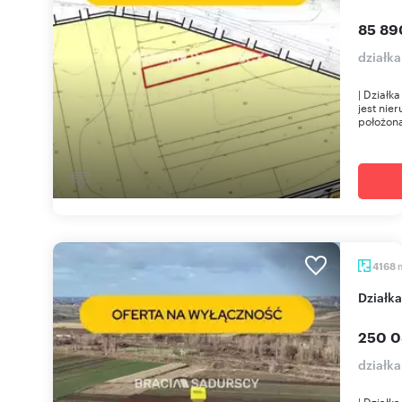
85 89
działk
| Działk
jest ni
położona
4168
Dział
250 0
działk
| Działk