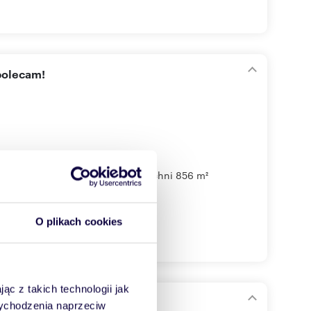
polecam!
ka nr 430/19 budowlana o powierzchni 856 m²
O plikach cookies
ąc z takich technologii jak
 wychodzenia naprzeciw