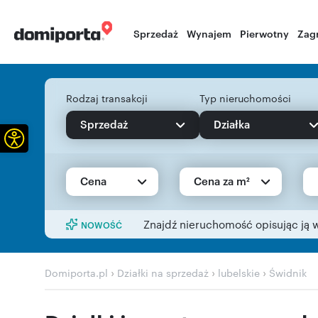
Sprzedaż
Wynajem
Pierwotny
Zag
Rodzaj transakcji
Typ nieruchomości
Sprzedaż
Działka
Otwórz pasek narzędzi
Cena
Cena za m²
Znajdź nieruchomość opisując ją 
NOWOŚĆ
›
›
›
Domiporta.pl
Działki na sprzedaż
lubelskie
Świdnik