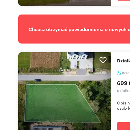
Chcesz otrzymać powiadomienia o nowych of
Dzia
1517
699 
działk
Opis n
osób l