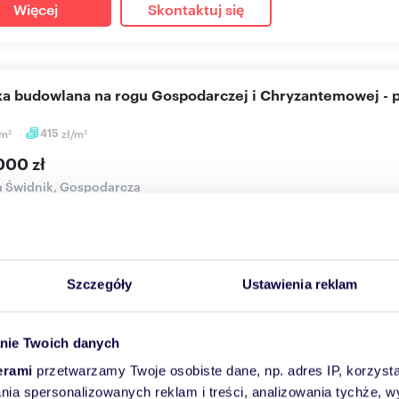
Więcej
Skontaktuj się
ałka budowlana na rogu Gospodarczej i Chryzantemowej - 
m
415
zł/m
2
2
000 zł
a Świdnik, Gospodarcza
zedaż narożna (róg ul. Gospodarczej i ul. Chryzantemowej) dział
izowana w...
Szczegóły
Ustawienia reklam
Więcej
Skontaktuj się
nie Twoich danych
erami
przetwarzamy Twoje osobiste dane, np. adres IP, korzystaj
aszam do zakupu działek pod biznes w Świdniku 2289 m²
lania spersonalizowanych reklam i treści, analizowania tychże,