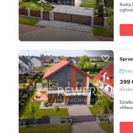
Buduj 
ogłosze
Sprz
1144
399 
działk
Działk
złMasz