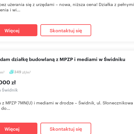
bez użerania się z urzędami – nowa, niższa cena! Działka z pełny
nia i wi...
Więcej
Skontaktuj się
edam działkę budowlaną z MPZP i mediami w Świdniku
m
349
zł/m
2
2
000 zł
a Świdnik
a z MPZP 7MN(U) i mediami w drodze – Świdnik, ul. Słonecznikow
 do...
Więcej
Skontaktuj się