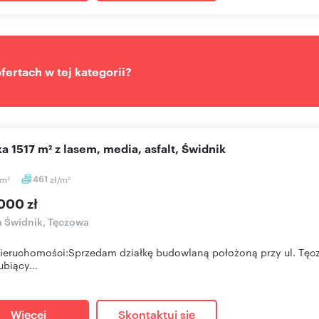
ertach w tej kategorii?
łka 1517 m² z lasem, media, asfalt, Świdnik
m
461
zł/m
2
2
000 zł
a Świdnik, Tęczowa
ieruchomości:Sprzedam działkę budowlaną położoną przy ul. Tęcz
ubiący...
Więcej
Skontaktuj się