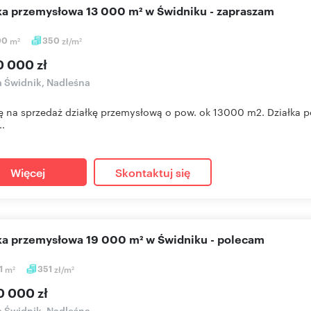
łka przemysłowa 13 000 m² w Świdniku - zapraszam
00
m
350
zł/m
2
2
0 000 zł
a Świdnik, Nadleśna
ę na sprzedaż działkę przemysłową o pow. ok 13000 m2. Działka poł
..
Więcej
Skontaktuj się
ałka przemysłowa 19 000 m² w Świdniku - polecam
1
m
351
zł/m
2
2
0 000 zł
a Świdnik, Nadleśna