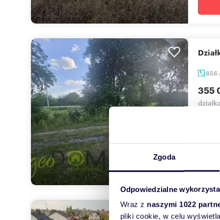
Dzi
856
355 
działk
Na spr
zlokal
Zgoda
Odpowiedzialne wykorzysta
Wraz z
naszymi 1022 partn
Zapr
pliki cookie, w celu wyświet