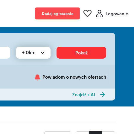
Logowanie
Dodaj ogłoszenie
+ 0km
Pokaż
Powiadom o nowych ofertach
Znajdź z AI