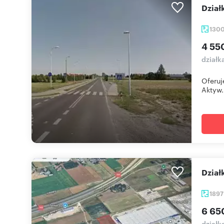
Dzia
130
4 55
działk
Oferuj
Aktyw.
Dzi
1897
6 65
działk