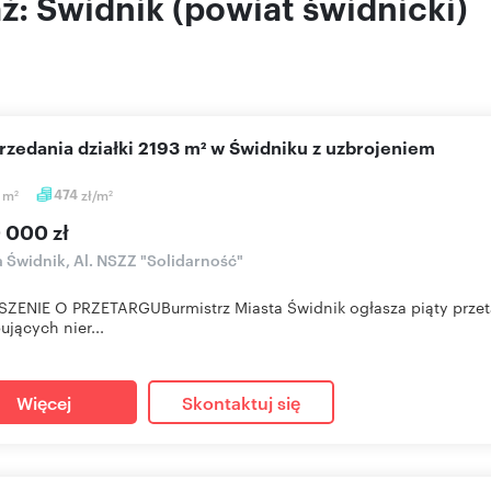
aż: Świdnik (powiat świdnicki)
przedania działki 2193 m² w Świdniku z uzbrojeniem
9
m
474
zł/m
2
2
 000 zł
a Świdnik, Al. NSZZ "Solidarność"
ENIE O PRZETARGUBurmistrz Miasta Świdnik ogłasza piąty przeta
ujących nier...
Więcej
Skontaktuj się