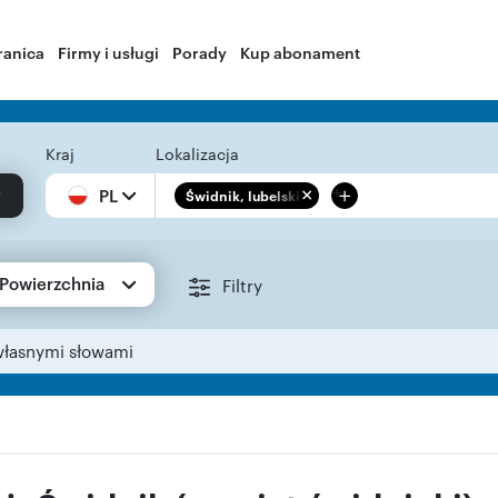
ranica
Firmy i usługi
Porady
Kup abonament
Kraj
Lokalizacja
+
PL
Świdnik, lubelskie
Powierzchnia
Filtry
własnymi słowami