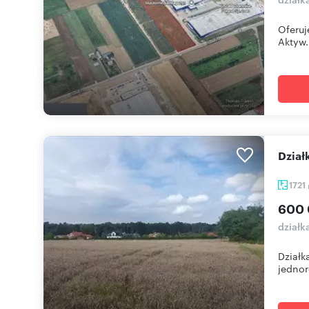
Oferuj
Aktyw.
Dzi
1721
600 
działk
Działk
jednor