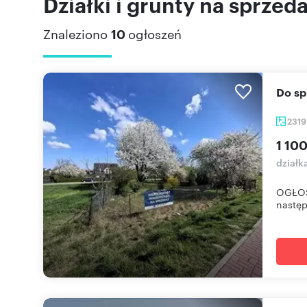
Działki i grunty na sprzed
Znaleziono
10
ogłoszeń
Do s
231
1 100
działk
OGŁOSZ
następ