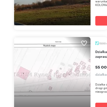
warunka
KOLONIA 
1500
Działka rolna 1500 m² z warunkami zabudowy,
zapras
55 00
działka
Działka 
drogi g
nieogrodz