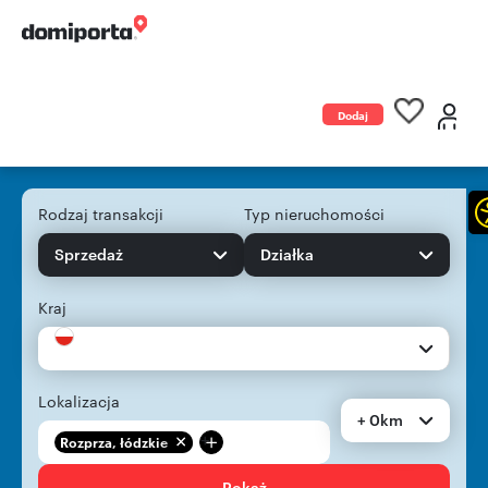
Dodaj
ogłoszenie
Rodzaj transakcji
Typ nieruchomości
Sprzedaż
Działka
Kraj
Lokalizacja
+ 0km
+
Rozprza, łódzkie
Pokaż