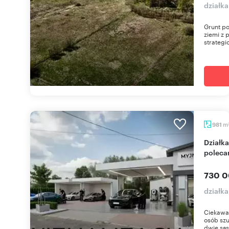
działka
Grunt p
ziemi z 
strategic
m
981
Działka z myjnią 981 m², rozwój biznesu -
poleca
730 0
działka
Ciekawa
osób sz
dwie sąs