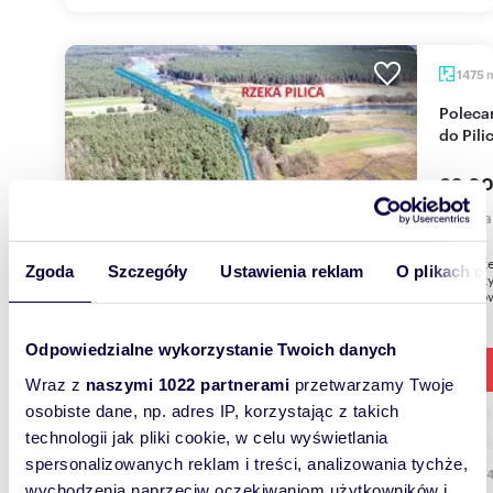
1475
Polecam działkę rekreacyjną z lasem i dostępem
do Pili
69 00
działka
Do sprze
Zgoda
Szczegóły
Ustawienia reklam
O plikach c
wypoczy
miejscow
Odpowiedzialne wykorzystanie Twoich danych
Wraz z
naszymi 1022 partnerami
przetwarzamy Twoje
osobiste dane, np. adres IP, korzystając z takich
technologii jak pliki cookie, w celu wyświetlania
spersonalizowanych reklam i treści, analizowania tychże,
2051
wychodzenia naprzeciw oczekiwaniom użytkowników i