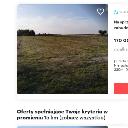
8207
Na sprzedaż działka 8 207 m² z warunkami
zabud
170 0
działk
| Oferta
Nieruch
330m. Dz
Oferty spełniające Twoje kryteria w
promieniu
15 km
(
zobacz wszystkie
)