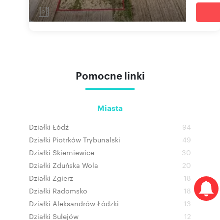
Pomocne linki
Miasta
Działki Łódź
94
Działki Piotrków Trybunalski
49
Działki Skierniewice
30
Działki Zduńska Wola
20
Działki Zgierz
18
Działki Radomsko
18
Działki Aleksandrów Łódzki
13
Działki Sulejów
12