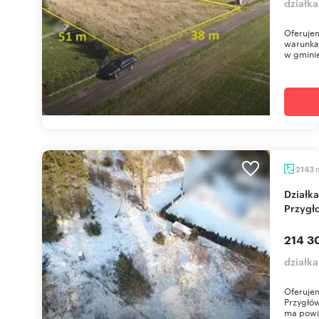
działk
Oferujem
warunka
w gminie
2143
Działka 2143 m² z warunkami zabudowy w
Przygł
214 3
działk
Oferuje
Przygłów
ma powie