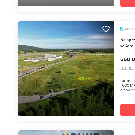
6055
Na sprzedaż grunt inwestycyjny 6066 m² przy A1
w Kami
660 0
działk
GRUNT 
| 600 M
o powier