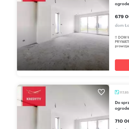
ogrode
679 0
dom Ł
!! DOM 
PRYWATN
prowizja
117,8
Do sprzedania nowoczesny dom z własnym
ogrode
710 0