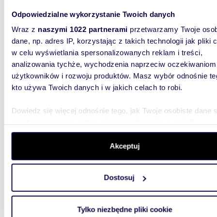
m
Odpowiedzialne wykorzystanie Twoich danych
110
Wraz z
naszymi 1022 partnerami
przetwarzamy Twoje osob
Nowoczesny dom bliźniak z dużą działką i pełnym
komfo
dane, np. adres IP, korzystając z takich technologii jak pliki 
w celu wyświetlania spersonalizowanych reklam i treści,
729 0
analizowania tychże, wychodzenia naprzeciw oczekiwaniom
użytkowników i rozwoju produktów. Masz wybór odnośnie te
dom M
kto używa Twoich danych i w jakich celach to robi.
Wyjątkow
najbardzi
Dowiedz się więcej odnośnie tego, jak Twoje osobiste dane 
Murowań
przetwarzane oraz ustaw własne preferencje w
sekcji
szczegółów
. W Deklaracji plików cookie możesz zmienić lu
wycofać swoją zgodę w dowolnej chwili.
Akceptuj
Wykorzystujemy pliki cookie do spersonalizowania treści i r
Dostosuj
aby oferować funkcje społecznościowe i analizować ruch w 
109,9
witrynie. Informacje o tym, jak korzystasz z naszej witryny,
udostępniamy partnerom społecznościowym, reklamowym i
Nowoczesny dom bliźniak z garażem,
Tylko niezbędne pliki cookie
analitycznym. Partnerzy mogą połączyć te informacje z inn
energo