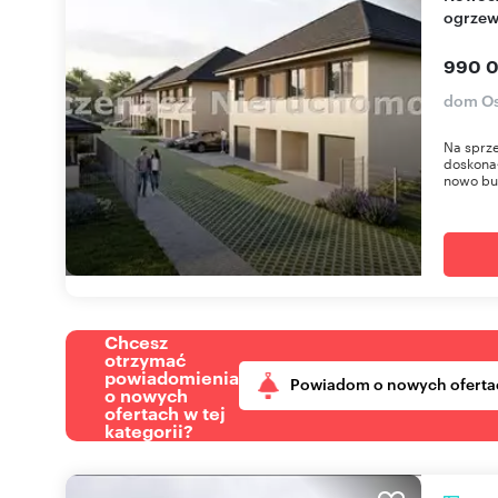
ogrzew
990 0
dom Os
Na sprz
doskonał
nowo bu
Chcesz
otrzymać
powiadomienia
Powiadom o nowych oferta
o nowych
ofertach w tej
kategorii?