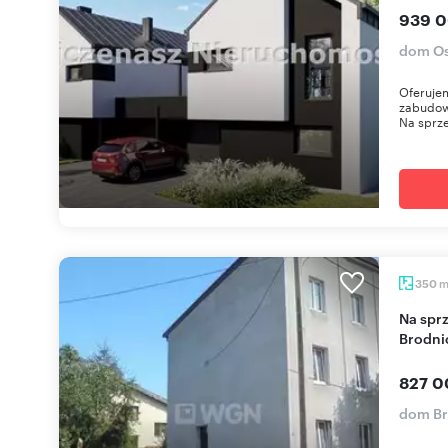
939 0
dom Os
Oferuje
zabudowi
Na sprze
350
Na sprzedaż przestronna kamienica 350 m² w
Brodni
827 0
dom Br