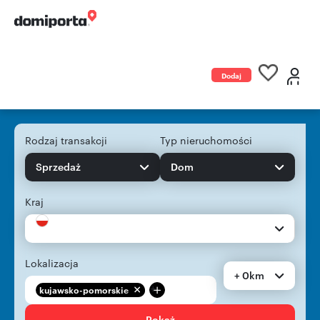
Dodaj
ogłoszenie
Rodzaj transakcji
Typ nieruchomości
Sprzedaż
Dom
Kraj
Lokalizacja
+ 0km
+
kujawsko-pomorskie
Pokaż