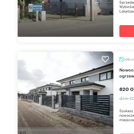
Sprzeda
Wybicki
Lokaliza
m
138
Nowoczesny bliźniak 138 m² w Cielu, garaż,
ogrzew
820 0
dom Ci
Szukasz
nowoczes
miejscowo