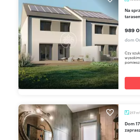
Na sprzedaż nowoczesny dom 4 sypialnie z
tarase
989 0
dom Os
Czy szuk
wysokim 
pomiesz
m
217
Dom 170 m² z 2 niezależnymi mieszkaniami
zapras