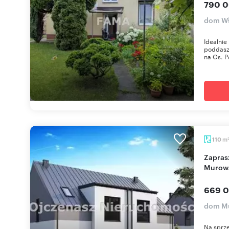
790 0
dom Wł
Idealnie
poddasz
na Os. P
m
110
Zapraszam do nowoczesnego domu 110 m² w
Murow
669 0
dom M
Na sprz