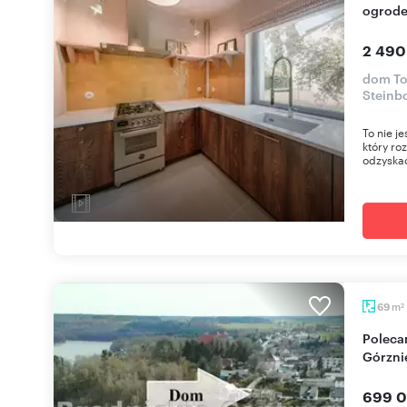
ogrod
2 490
dom To
Steinb
To nie j
który roz
odzyskać
m
69
2
Polecam urokliwy dom nad Jeziorem
Górzni
699 0