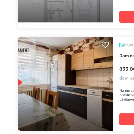
69,60
dom n
355 0
dom Gr
Na sprz
półbliźn
użytkowe