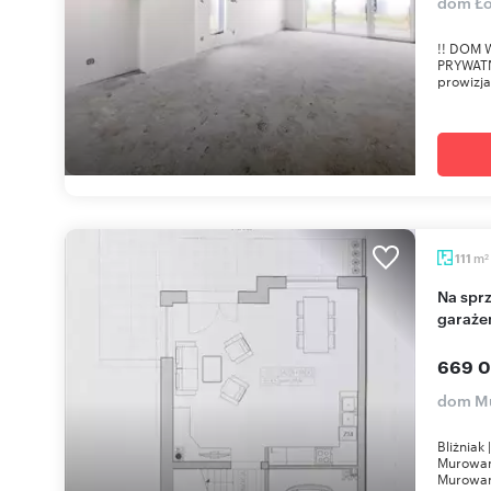
dom Ł
!! DOM 
PRYWATN
prowizja
m
111
2
Na sprzedaż nowoczesny bliźniak 111 m² z
garaż
669 0
dom M
Bliżniak
Murowan
Murowań