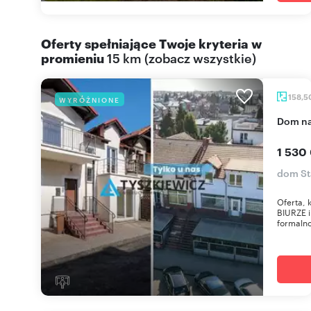
Oferty spełniające Twoje kryteria w
promieniu
15 km
(
zobacz wszystkie
)
158,5
WYRÓŻNIONE
dom n
1 530
dom St
Oferta,
BIURZE 
formaln