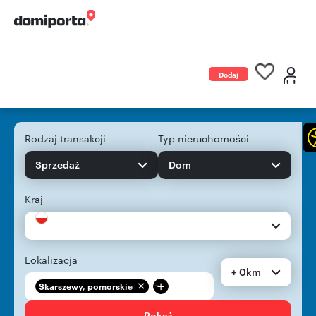
Dodaj
ogłoszenie
Rodzaj transakcji
Typ nieruchomości
Sprzedaż
Dom
Kraj
Lokalizacja
+ 0km
+
Skarszewy, pomorskie
Pokaż