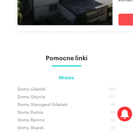
Pomocne linki
Miasta
Domy Gdańsk
154
Domy Gdynia
103
Domy Starogard Gdański
48
Domy Rumia
44
Domy Banino
36
Domy Słupsk
29