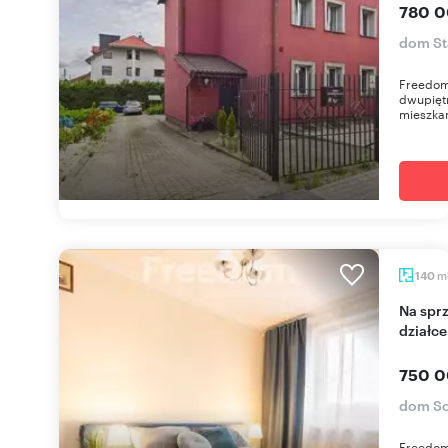
780 0
dom St
Freedom
dwupięt
mieszkan
m
140
Na sprzedaż dwupokojowe mieszkania na dużej
działc
750 0
dom S
Freedom