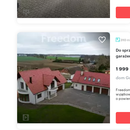
m
310
Do sprzedania przestronny dom 310 m² z
garaże
1 999
dom G
Freedom
wyjątkow
o powier