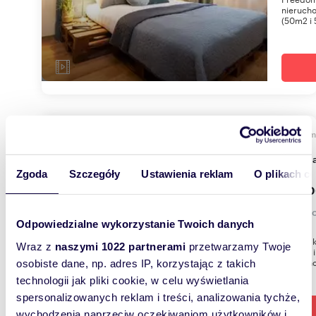
nierucho
(50m2 i 
m
228
dom n
Zgoda
Szczegóły
Ustawienia reklam
O plikach c
970 0
dom Ko
Odpowiedzialne wykorzystanie Twoich danych
Oferta,
Wraz z
naszymi 1022 partnerami
przetwarzamy Twoje
BIURZE 
formaln
osobiste dane, np. adres IP, korzystając z takich
technologii jak pliki cookie, w celu wyświetlania
spersonalizowanych reklam i treści, analizowania tychże,
wychodzenia naprzeciw oczekiwaniom użytkowników i