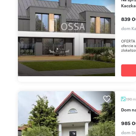
Kaczka
839 0
dom Ka
OFERTA
ofercie
zlokaliz
m
190
dom n
985 0
dom St