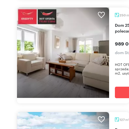
250
Dom 250 m² z 3 niezależnymi mieszkaniami
polec
989 0
dom St
HOT OF
sprzedaż
m2, usyt
m
127