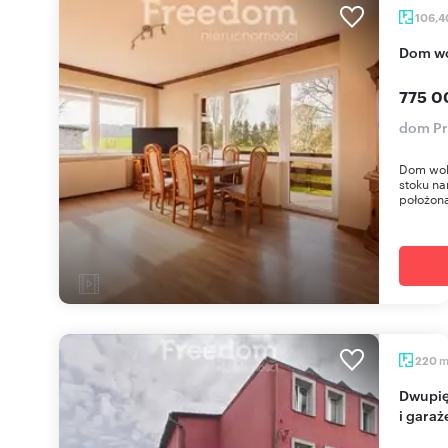
106,
Dom wo
775 0
dom Pr
Dom woln
stoku na
położona
220
Dwupiętrowy dom z 3 mieszkaniami, fotowoltaiką
i gara