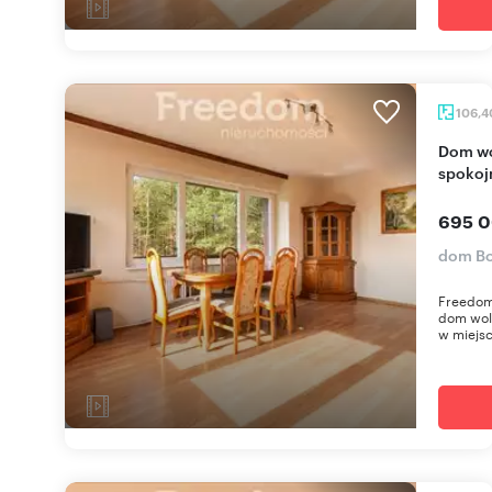
106,
Dom wolnostojący po remoncie - 106 m² -
spokoj
695 0
dom B
Freedom
dom wol
w miejs