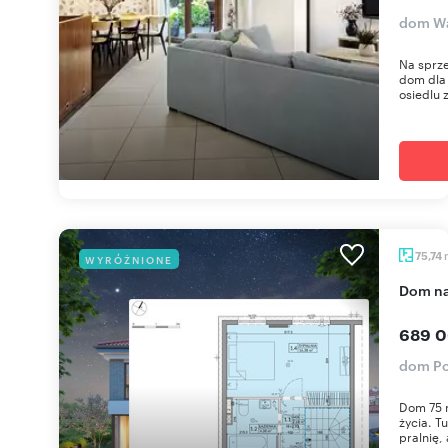
dom Wa
Na sprz
dom dla 
osiedlu 
75,74
WYRÓŻNIONE
dom n
689 0
dom Po
Dom 75 
życia. T
pralnię, 