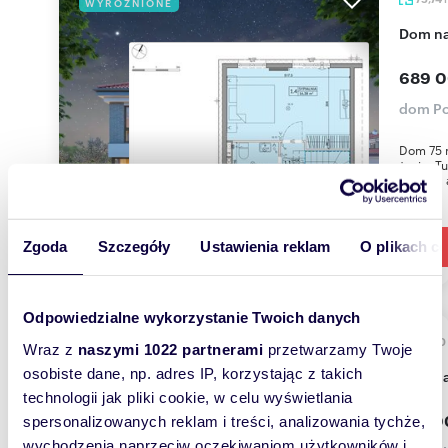
WYRÓŻNIONE
dom n
689 0
dom Po
Dom 75 
życia. T
pralnię, 
Zgoda
Szczegóły
Ustawienia reklam
O plikach c
Odpowiedzialne wykorzystanie Twoich danych
68,60
WYRÓŻNIONE
Wraz z
naszymi 1022 partnerami
przetwarzamy Twoje
osobiste dane, np. adres IP, korzystając z takich
dom n
technologii jak pliki cookie, w celu wyświetlania
779 0
spersonalizowanych reklam i treści, analizowania tychże,
wychodzenia naprzeciw oczekiwaniom użytkowników i