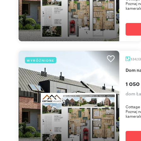
Poznaj n
kameraln
134,1
WYRÓŻNIONE
dom n
1 050
dom Ła
Cottage 
Poznaj n
kameraln