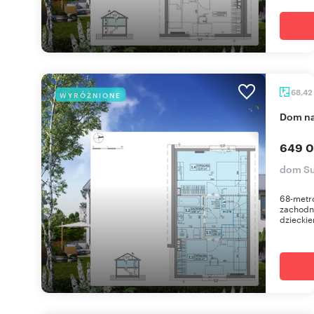
68,42
WYRÓŻNIONE
dom n
649 0
dom Su
68-metr
zachodni
dzieckie