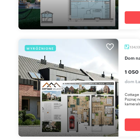
134,1
WYRÓŻNIONE
dom n
1 050
dom Ła
Cottage 
Poznaj n
kameraln