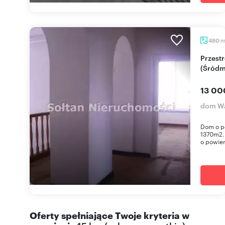
480
Przestronny dom 480 m² z ogrodem
(Śródm
13 00
dom Wa
Dom o p
1370m2. 
o powier
Oferty spełniające Twoje kryteria w