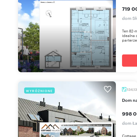
719 0
dom Sł
Ten 82-m
idealna 
parterze 
134,1
WYRÓŻNIONE
dom n
998 0
dom Ła
Cottage 