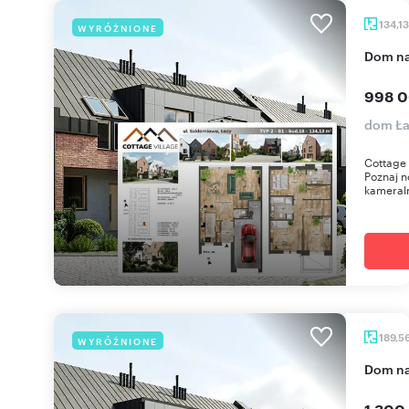
134,1
WYRÓŻNIONE
dom n
998 0
dom Ła
Cottage 
Poznaj n
kameraln
189,5
WYRÓŻNIONE
dom n