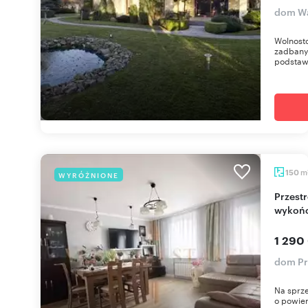
dom Wa
Wolnost
zadbany
podstawi
m
150
WYRÓŻNIONE
Przestronny dom 150 m² z nowoczesnym
wykońc
1 290
dom Pr
Na sprze
o powier