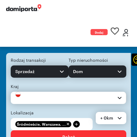
Dodaj
ogłoszenie
Rodzaj transakcji
Typ nieruchomości
Sprzedaż
Dom
Kraj
Lokalizacja
+ 0km
+
Śródmieście, Warszawa, ...
Pokaż