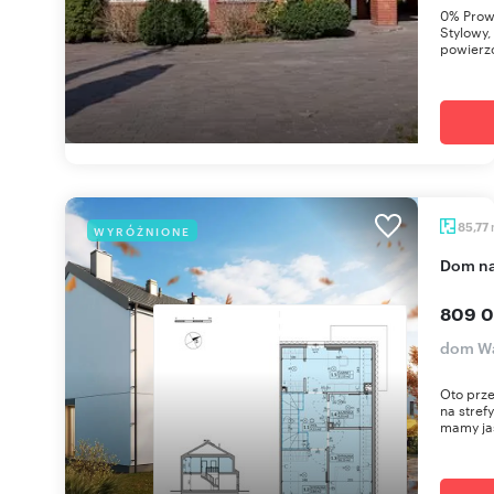
0% Prowi
Stylowy,
powierzc
85,77
WYRÓŻNIONE
dom n
809 0
dom Wa
Oto prz
na stref
mamy jas