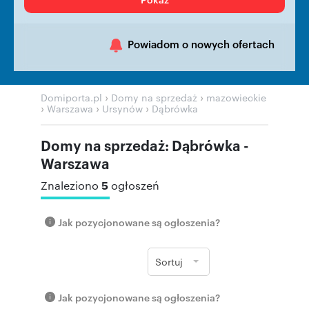
Powiadom o nowych ofertach
›
›
Domiporta.pl
Domy na sprzedaż
mazowieckie
›
›
›
Warszawa
Ursynów
Dąbrówka
Domy na sprzedaż: Dąbrówka -
Warszawa
5
Znaleziono
ogłoszeń
Jak pozycjonowane są ogłoszenia?
Sortuj
Jak pozycjonowane są ogłoszenia?