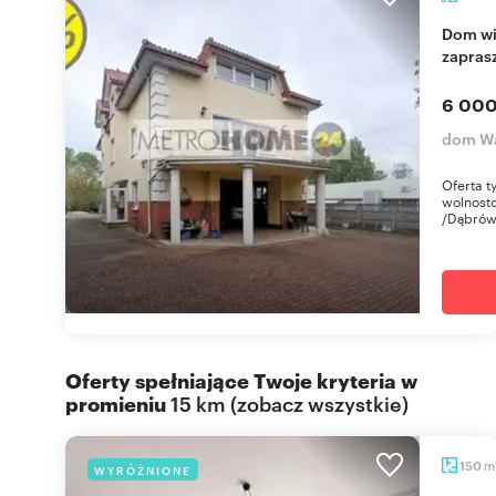
Dom wielopokoleniowy na Ursynowie 600 m²
zapras
6 000
dom Wa
Oferta t
wolnost
/Dąbrówk
Oferty spełniające Twoje kryteria w
promieniu
15 km
(
zobacz wszystkie
)
m
150
WYRÓŻNIONE