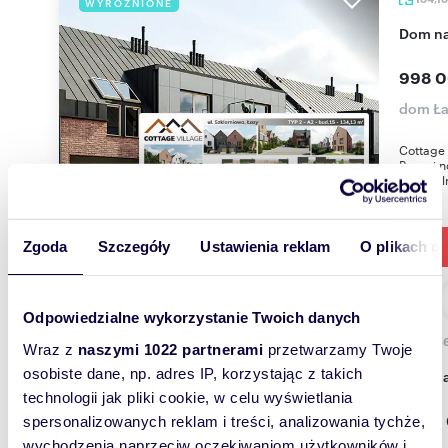
WYRÓŻNIONE
dom n
998 0
dom Ła
Cottage 
Poznaj n
kameraln
Zgoda
Szczegóły
Ustawienia reklam
O plikach c
Odpowiedzialne wykorzystanie Twoich danych
189,5
WYRÓŻNIONE
Wraz z
naszymi 1022 partnerami
przetwarzamy Twoje
osobiste dane, np. adres IP, korzystając z takich
dom n
technologii jak pliki cookie, w celu wyświetlania
1 350
spersonalizowanych reklam i treści, analizowania tychże,
wychodzenia naprzeciw oczekiwaniom użytkowników i