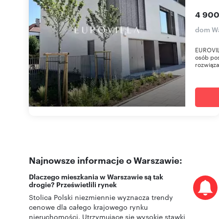
4 900
dom Wa
EUROVIL
osób po
rozwiąza
Najnowsze informacje o Warszawie:
Dlaczego mieszkania w Warszawie są tak
drogie? Prześwietlili rynek
Stolica Polski niezmiennie wyznacza trendy
cenowe dla całego krajowego rynku
nieruchomości. Utrzymujące się wysokie stawki