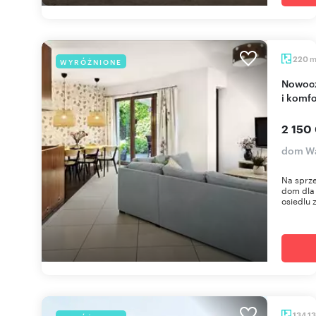
220
WYRÓŻNIONE
Nowoczesny dom 220 m² z garażem - prywatność
i komfo
2 150
dom Wa
Na sprz
dom dla 
osiedlu 
134,1