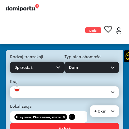
Dodaj
ogłoszenie
Rodzaj transakcji
Typ nieruchomości
Sprzedaż
Dom
Kraj
Lokalizacja
+ 0km
+
Ursynów, Warszawa, mazo...
Pokaż