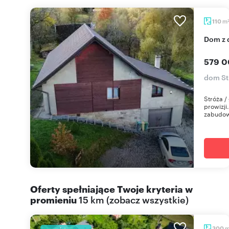
m
110
Dom z
579 0
dom St
Stróża /
prowizj
zabudow
Oferty spełniające Twoje kryteria w
promieniu
15 km
(
zobacz wszystkie
)
300