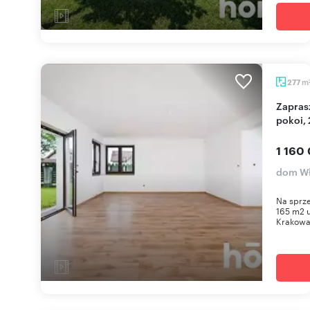
m
277
Zapraszam do obejrzenia nowoczesnego domu 6
pokoi, 
1 160 
dom Wł
Na sprz
165 m2 u
Krakowa