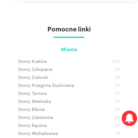
Pomocne linki
Miasta
Domy Kraków
262
Domy Zakopane
36
Domy Zielonki
28
Domy Przeginia Duchowna
23
Domy Tarnów
22
Domy Wieliczka
21
Domy Bibice
20
Domy Zabierzów
20
Domy Rączna
20
Domy Michałowice
19