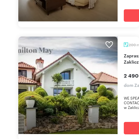
200
Zapraszam do eleganckiej rezydencji 200 m² w
Zaklicz
2 490
dom Zak
WE SPEA
CONTACT
w Zaklic