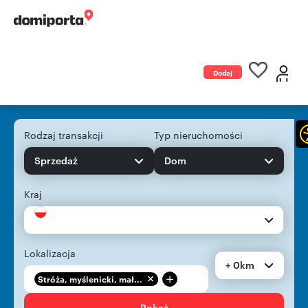
Dodaj
ogłoszenie
Rodzaj transakcji
Typ nieruchomości
Sprzedaż
Dom
Kraj
Lokalizacja
+ 0km
+
Stróża, myślenicki, mał...
Pokaż