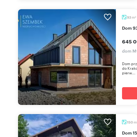
m
93
2
Dom 9
645 0
dom My
Dom przy
do Krako
pierw...
m
150
Dom 150 m² w Lubniu - las, spokój i szybki dojazd