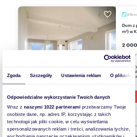
m
376
Dom z panoramicznym widokiem na góry (376
m²) w 
2 000
dom Kr
KRZYSZK
DZIAŁKA
Zgoda
Szczegóły
Ustawienia reklam
O plikach c
Oferowa
Odpowiedzialne wykorzystanie Twoich danych
Wraz z
naszymi 1022 partnerami
przetwarzamy Twoje
osobiste dane, np. adres IP, korzystając z takich
technologii jak pliki cookie, w celu wyświetlania
m
150
spersonalizowanych reklam i treści, analizowania tychże,
Na sprzedaż dom z widokiem na góry, 150 m² w
wychodzenia naprzeciw oczekiwaniom użytkowników i