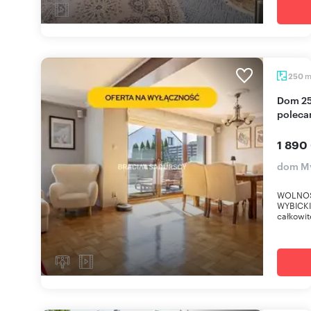
250
Dom 250 m² z sauną i jacuzzi w centrum Myślenic
poleca
1 890
dom My
WOLNOS
WYBICKI
całkowit