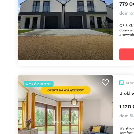
779 0
dom Kr
OPIS KU
domy w z
arowych 
m
141
WYRÓŻNIONE
2
Urokl
1 120 
dom Si
Wyjątko
komfort,