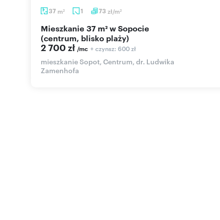
37
m
1
73
zł/m
2
2
Mieszkanie 37 m² w Sopocie
(centrum, blisko plaży)
2 700 zł
+ czynsz: 600 zł
/mc
mieszkanie Sopot, Centrum, dr. Ludwika
Zamenhofa