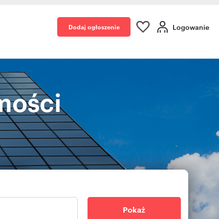
Logowanie
Dodaj ogłoszenie
mości
Pokaż