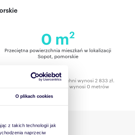
orskie
0 m
2
Przeciętna powierzchnia mieszkań w lokalizacji
Sopot, pomorskie
a w pełnym zakresie powierzchni wynosi 2 833 zł.
erzchnia mieszkań do wynajęcia wynosi 0 metrów
O plikach cookies
 Sopot, pomorskie
ąc z takich technologii jak
 wychodzenia naprzeciw