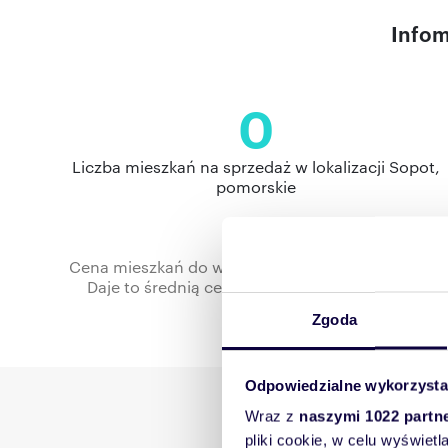
Infom
0
Liczba mieszkań na sprzedaż w lokalizacji Sopot,
pomorskie
Cena mieszkań do wynajęcia w miejscowości Sopot
Daje to średnią cenę za metr kwadratowy rzędu
Zgoda
Odpowiedzialne wykorzysta
Wykres zmian cen
Wraz z
naszymi 1022 partn
pliki cookie, w celu wyświet