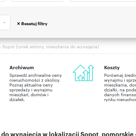
› Sopot (rynek wtórny, mieszkania do wynajęcia)
Archiwum
Koszty
Sprawdź archiwalne ceny
Porównaj średn
nieruchomości z okolicy.
wynajmu i sprz
Poznaj aktualne ceny
mieszkania, do
sprzedaży i wynajmu
działki, na pod
mieszkań, domów i
danych finans
działek.
rynku nierucho
do wynajęcia w lokalizacji Sopot, pomorskie -