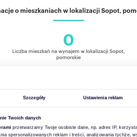
acje o mieszkaniach w lokalizacji Sopot, pom
0
Liczba mieszkań na wynajem w lokalizacji Sopot,
pomorskie
 na podstawie 37 ofert znajdujących się w bazie Domiport
 76 zł. W miejscowości Sopot najczęściej spotykana powi
kwadratowych, a najczęstsza liczba pokoi to 3.
Szczegóły
Ustawienia reklam
nie Twoich danych
 za metr kwadratowy mieszkań w lokalizacji
erami
przetwarzamy Twoje osobiste dane, np. adres IP, korzystaj
lania spersonalizowanych reklam i treści, analizowania tychże,