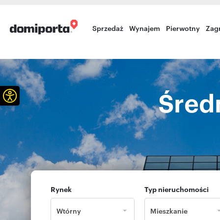
Sprzedaż
Wynajem
Pierwotny
Zag
Otwórz pasek narzędzi
Śred
Rynek
Typ nieruchomości
Wtórny
Mieszkanie