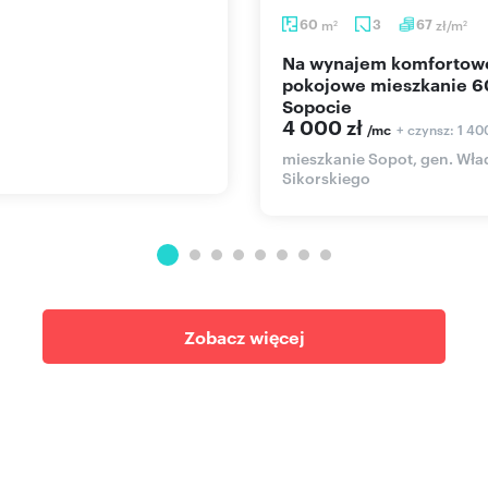
60
m
3
67
zł/m
2
2
Na wynajem komfortowe 3-
pokojowe mieszkanie 6
Sopocie
4 000 zł
+ czynsz: 1 40
/mc
mieszkanie Sopot, gen. Wł
Sikorskiego
Zobacz więcej