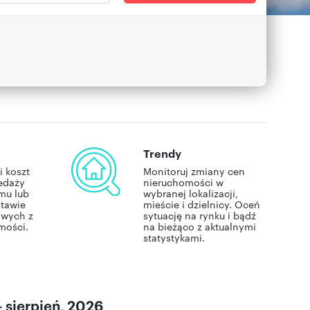
Trendy
i koszt
Monitoruj zmiany cen
edaży
nieruchomości w
mu lub
wybranej lokalizacji,
stawie
mieście i dzielnicy. Oceń
owych z
sytuację na rynku i bądź
mości.
na bieżąco z aktualnymi
statystykami.
 sierpień, 2026