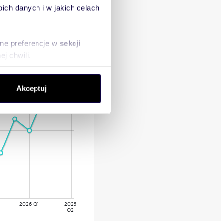
ch danych i w jakich celach
sne preferencje w
sekcji
j chwili.
ołecznościowe i analizować
Akceptuj
artnerom społecznościowym,
anymi od Ciebie lub
2026 Q1
2026
Q2