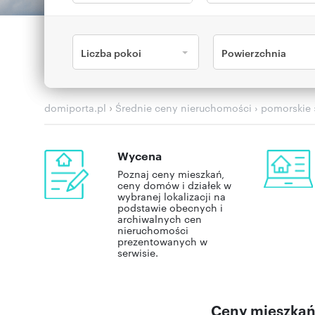
Liczba pokoi
Powierzchnia
›
domiporta.pl
Średnie ceny nieruchomości
› pomorskie
Wycena
Poznaj ceny mieszkań,
ceny domów i działek w
wybranej lokalizacji na
podstawie obecnych i
archiwalnych cen
nieruchomości
prezentowanych w
serwisie.
Ceny mieszkań 