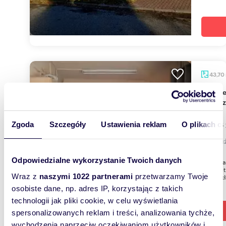
43,70
Wynajem lokalu 43 m2 z parkingiem i
ogrod
1 093 
Zgoda
Szczegóły
Ustawienia reklam
O plikach c
lokal 
Odpowiedzialne wykorzystanie Twoich danych
Do wynaj
na II pi
Wraz z
naszymi 1022 partnerami
przetwarzamy Twoje
Lokal skł
osobiste dane, np. adres IP, korzystając z takich
technologii jak pliki cookie, w celu wyświetlania
spersonalizowanych reklam i treści, analizowania tychże,
wychodzenia naprzeciw oczekiwaniom użytkowników i