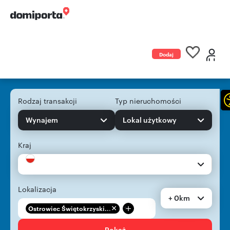
Dodaj
ogłoszenie
Rodzaj transakcji
Typ nieruchomości
Wynajem
Lokal użytkowy
Kraj
Lokalizacja
+ 0km
+
Ostrowiec Świętokrzyski...
Pokaż