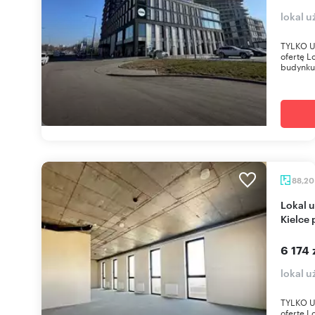
lokal u
TYLKO U
ofertę L
budynku 
88,2
Lokal użytkowy 88 m² w prestiżowym budynku
Kielce
6 174 
lokal u
TYLKO U
ofertę 