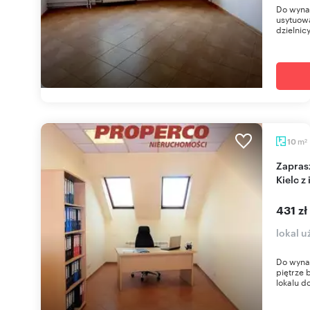
Do wynaj
usytuow
dzielnicy
m
10
2
Zapraszam do wynajęcia 10 m² biura w centrum
Kielc z
431 zł
lokal u
Do wynaj
piętrze 
lokalu d