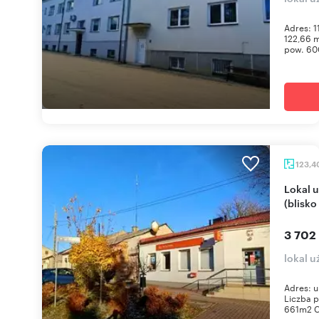
Adres: 1
122,66 m
pow. 60
123,4
Lokal użytkowy 123,4 m² w centrum Łagowa
(blisko
3 702
lokal 
Adres: u
Liczba p
661m2 Ce