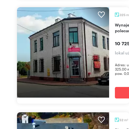
m
325
Wynajem 325 m² biur w centrum Zaklikowa -
poleca
10 725
lokal 
Adres: u
325,00 m
pow. 0,0
m
52
2