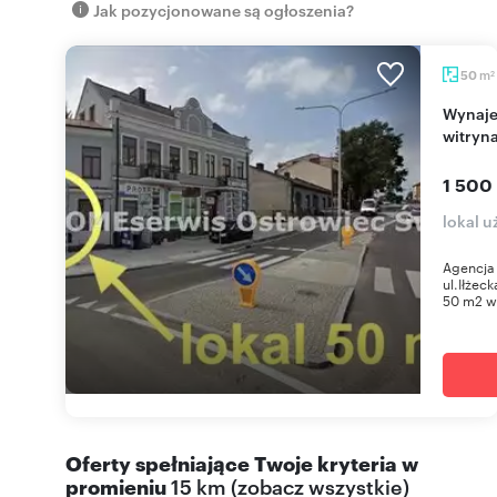
Jak pozycjonowane są ogłoszenia?
m
50
2
Wynajem lokalu 50 m² w centrum Ostrowca z
witryn
1 500
lokal 
Agencja
ul.Iłżec
50 m2 w 
Oferty spełniające Twoje kryteria w
promieniu
15 km
(
zobacz wszystkie
)