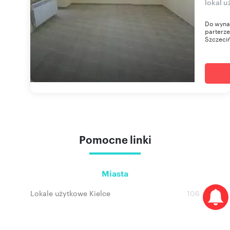
lokal u
Do wynaj
parterze
Szczecińs
Pomocne linki
Miasta
Lokale użytkowe Kielce
106