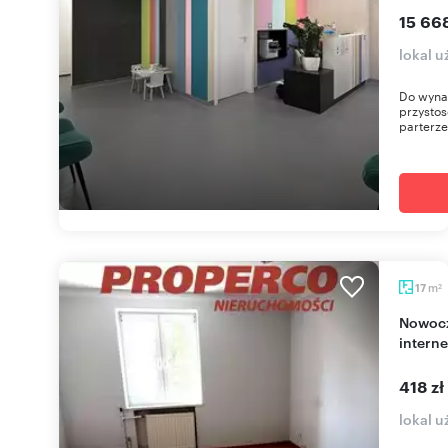
15 66
lokal 
Do wynaj
przystos
parterze
m
17
2
Nowoczesny lokal biurowo-usługowy 17 m2 z
intern
418 zł
lokal u