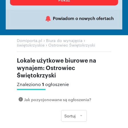
Powiadom o nowych ofertach
›
›
Domiporta.pl
Biura do wynajęcia
›
świętokrzyskie
Ostrowiec Świętokrzyski
Lokale użytkowe biurowe na
wynajem: Ostrowiec
Świętokrzyski
1
Znaleziono
ogłoszenie
Jak pozycjonowane są ogłoszenia?
Sortuj