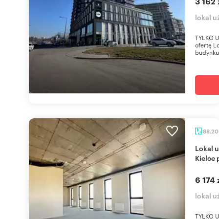
3 162 
lokal u
TYLKO U
ofertę L
budynku 
88,2
Lokal użytkowy 88 m² w prestiżowym budynku
Kielce
6 174 
lokal u
TYLKO U