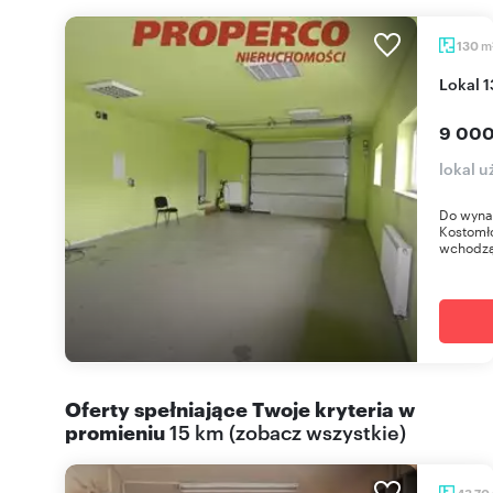
m
130
Lokal 
9 000
lokal 
Do wynaj
Kostomło
wchodzą
Oferty spełniające Twoje kryteria w
promieniu
15 km
(
zobacz wszystkie
)