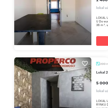
lokal 
LOKAL U
U Do wyn
36 m ², 
200
Lokal 
5 000
lokal 
LOKAL U
RYNKU D
powierzc