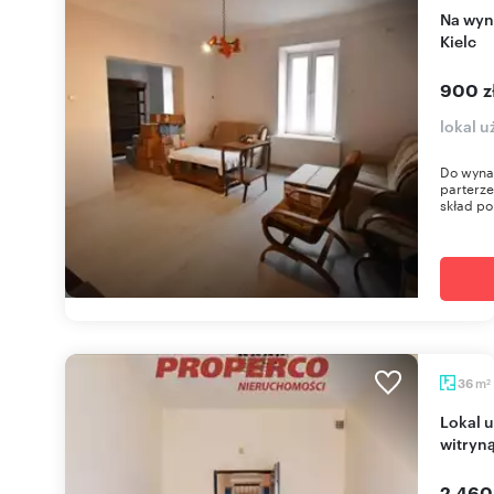
Na wynajem przestronny lokal 34 m² w centrum
Kielc
900 z
lokal 
Do wynaj
parterze
skład po
m
36
2
Lokal użytkowy 36 m² w centrum Kielc z dużą
witryn
2 460