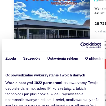
Wynajmę przestronny lokal handlowo-usługowy
479 m² 
28 72
lokal 
Do wynaj
zlokaliz
wchodzą:
Zgoda
Szczegóły
Ustawienia reklam
O plikach c
Odpowiedzialne wykorzystanie Twoich danych
Wraz z
naszymi 1022 partnerami
przetwarzamy Twoje
205
osobiste dane, np. adres IP, korzystając z takich
technologii jak pliki cookie, w celu wyświetlania
Nowoczesny lokal biurowy 205 m2 z windą i
parkin
spersonalizowanych reklam i treści, analizowania tychże,
wychodzenia naprzeciw oczekiwaniom użytkowników i