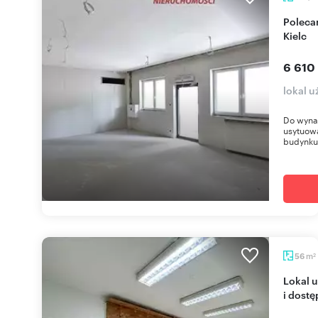
Polecam nowoczesny lokal 154 m² w centrum
Kielc
6 610
lokal u
Do wynaj
usytuow
budynku
m
56
2
Lokal usługowy 56 m² w centrum Kielc, widoczny
i dost