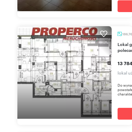
186,7
Lokal gastronomiczny 187m² w centrum Kielc -
poleca
13 784
lokal 
Do wyna
powstałe
charakte