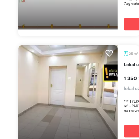
Zagnańsk
m
25
2
Lokal
1 350 
lokal u
*** TYL
m² - PAR
na rozwój