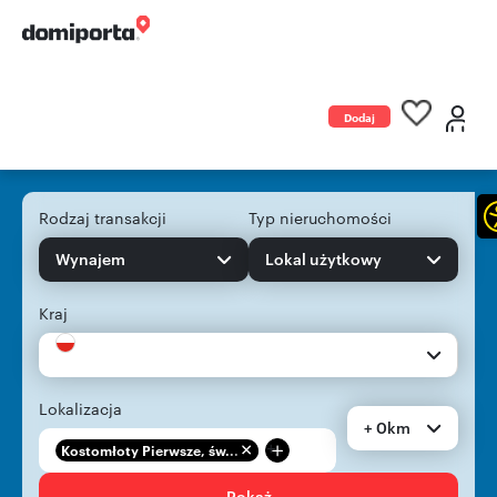
Dodaj
ogłoszenie
Rodzaj transakcji
Typ nieruchomości
Wynajem
Lokal użytkowy
Kraj
Lokalizacja
+ 0km
+
Kostomłoty Pierwsze, św...
Pokaż