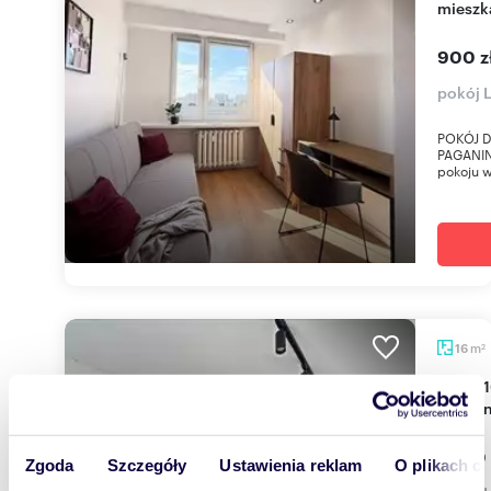
mieszk
900 z
pokój 
POKÓJ D
PAGANIN
pokoju w 
m
16
2
Pokój 16m2 z prywatną łazienką i aneksem
kuche
1 500
Zgoda
Szczegóły
Ustawienia reklam
O plikach c