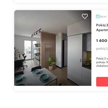
m
16
2
Pokój 2-osobowy z aneksem i łazienką w Zeus
Apartm
1 400
pokój L
Pokój 2
pokoju 
zlokaliz