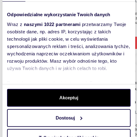
pokój L
Samodzi
Odpowiedzialne wykorzystanie Twoich danych
(45m2) z
Zeus Apa
Wraz z
naszymi 1022 partnerami
przetwarzamy Twoje
osobiste dane, np. adres IP, korzystając z takich
technologii jak pliki cookie, w celu wyświetlania
spersonalizowanych reklam i treści, analizowania tychże,
wychodzenia naprzeciw oczekiwaniom użytkowników i
rozwoju produktów. Masz wybór odnośnie tego, kto
używa Twoich danych i w jakich celach to robi.
m
16
2
Nowoczesny pokój 2-osobowy z aneksem i
Dowiedz się więcej odnośnie tego, jak Twoje osobiste
łazien
dane są przetwarzane oraz ustaw własne preferencje w
sekcji szczegółów
. W Deklaracji plików cookie możesz
Akceptuj
1 400
zmienić lub wycofać swoją zgodę w dowolnej chwili.
pokój L
Dostosuj
Wykorzystujemy pliki cookie do spersonalizowania treści
Pokój 2
i reklam, aby oferować funkcje społecznościowe i
pokoju 
zlokaliz
analizować ruch w naszej witrynie. Informacje o tym, jak