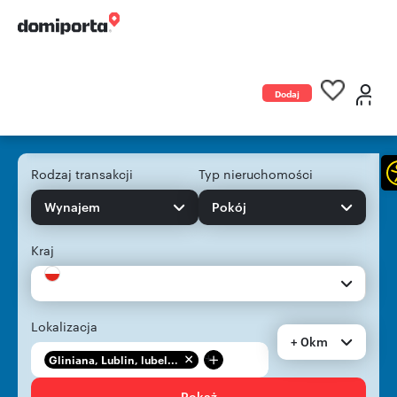
Dodaj
ogłoszenie
Rodzaj transakcji
Typ nieruchomości
Wynajem
Pokój
Kraj
Lokalizacja
+ 0km
+
Gliniana, Lublin, lubel...
Pokaż