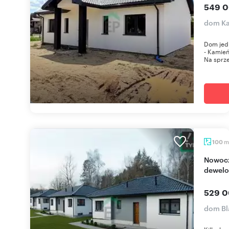
549 0
dom Ka
Dom jed
- Kamień
Na sprze
m
100
Nowoczesny dom 100 m2 z ogrodem - stan
dewelo
529 0
dom Bl