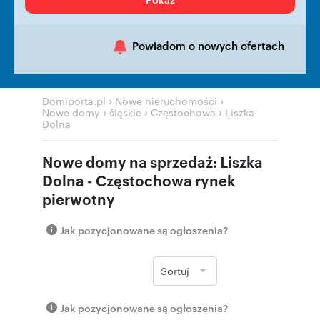
Powiadom o nowych ofertach
›
›
Domiporta.pl
Nowe nieruchomości
›
›
›
Nowe domy
śląskie
Częstochowa
Liszka
Dolna
Nowe domy na sprzedaż: Liszka
Dolna - Częstochowa rynek
pierwotny
Jak pozycjonowane są ogłoszenia?
Sortuj
Jak pozycjonowane są ogłoszenia?