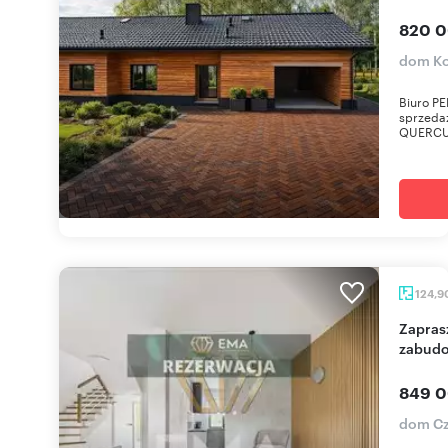
820 0
dom Ko
Biuro P
sprzeda
QUERCUS 
124,9
Zapraszam do obejrzenia nowoczesnego domu w
zabudo
849 0
dom Cz