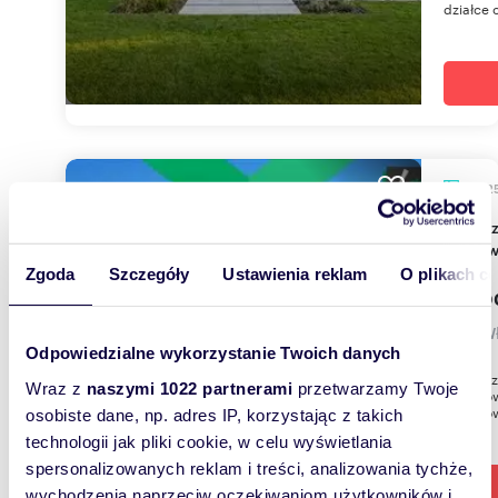
działce 
126,2
Na sprzedaż dom bliźniak 126 m² z ogrodem i
ogrze
Zgoda
Szczegóły
Ustawienia reklam
O plikach c
419 0
dom W
Odpowiedzialne wykorzystanie Twoich danych
Dom w za
Wraz z
naszymi 1022 partnerami
przetwarzamy Twoje
miejscow
miejscow
osobiste dane, np. adres IP, korzystając z takich
technologii jak pliki cookie, w celu wyświetlania
spersonalizowanych reklam i treści, analizowania tychże,
wychodzenia naprzeciw oczekiwaniom użytkowników i