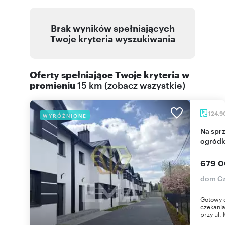
Brak wyników spełniających
Twoje kryteria wyszukiwania
Oferty spełniające Twoje kryteria w
promieniu
15 km
(
zobacz wszystkie
)
124,9
WYRÓŻNIONE
Na sprzedaż nowoczesny dom 124 m² z
ogródk
679 0
dom Cz
Gotowy 
czekani
przy ul. 