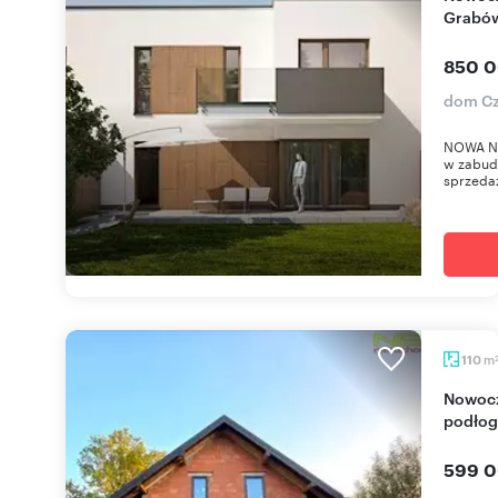
Grabów
850 0
dom Cz
NOWA NI
w zabud
sprzeda
m
110
Nowoczesny dom 110 m2 z ogrzewaniem
podło
599 0