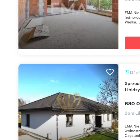
EMA Nie
jednoro
Wielka, 
m
124
Sprzedam nowoczesny dom 124 m² nad stawem w
Libidzy
680 0
dom Li
EMA Nie
wolnosto
Częstoch