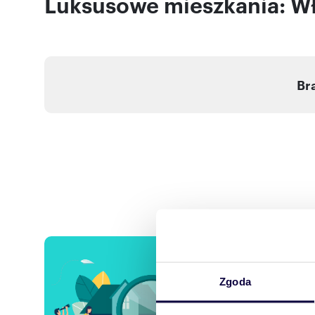
Luksusowe mieszkania: W
Br
Chcesz
Zostaw sw
Zgoda
preferencji