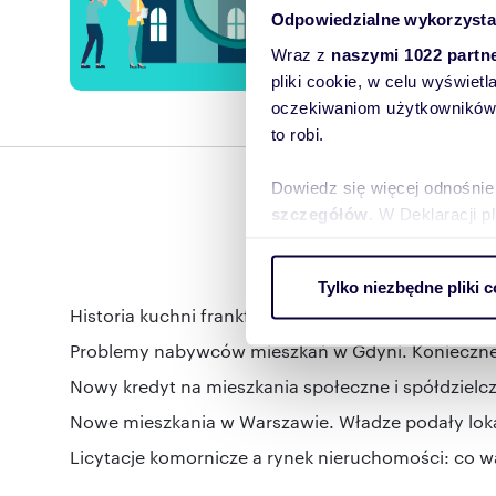
Odpowiedzialne wykorzysta
Powiad
Wraz z
naszymi 1022 partn
pliki cookie, w celu wyświet
oczekiwaniom użytkowników i
to robi.
Dowiedz się więcej odnośnie
szczegółów
. W Deklaracji 
Wykorzystujemy pliki cookie 
Tylko niezbędne pliki c
ruch w naszej witrynie. Inf
Historia kuchni frankfurckiej. Zmienia mieszkania d
reklamowym i analitycznym. 
uzyskanymi podczas korzysta
Problemy nabywców mieszkań w Gdyni. Konieczne 
Nowy kredyt na mieszkania społeczne i spółdzielc
Nowe mieszkania w Warszawie. Władze podały loka
Licytacje komornicze a rynek nieruchomości: co w