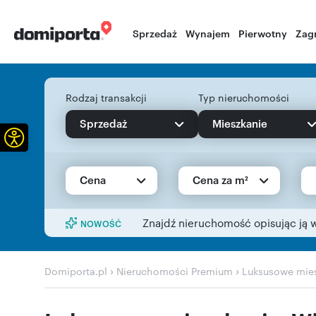
Sprzedaż
Wynajem
Pierwotny
Zag
Rodzaj transakcji
Typ nieruchomości
Sprzedaż
Mieszkanie
Otwórz pasek narzędzi
Cena
Cena za m²
Znajdź nieruchomość opisując ją 
NOWOŚĆ
›
›
Domiporta.pl
Nieruchomości Premium
Luksusowe mies