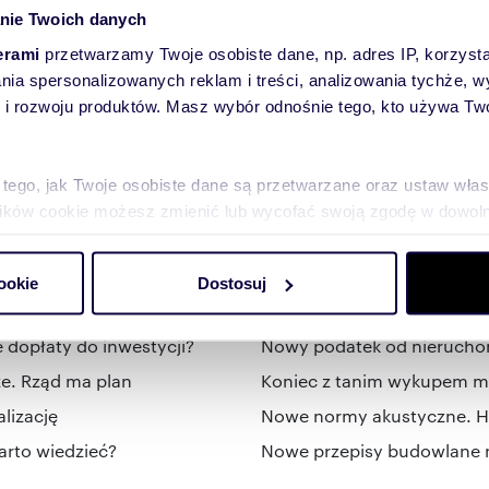
nie Twoich danych
om o nowych ofertach
erami
przetwarzamy Twoje osobiste dane, np. adres IP, korzystaj
lania spersonalizowanych reklam i treści, analizowania tychże,
 rozwoju produktów. Masz wybór odnośnie tego, kto używa Twoi
 tego, jak Twoje osobiste dane są przetwarzane oraz ustaw wła
plików cookie możesz zmienić lub wycofać swoją zgodę w dowolne
Najnowsze artykuły
do spersonalizowania treści i reklam, aby oferować funkcje sp
ookie
Dostosuj
ormacje o tym, jak korzystasz z naszej witryny, udostępniamy p
o dziś
Koniec meldunku? Zmiany 
Partnerzy mogą połączyć te informacje z innymi danymi otrzym
nia z ich usług.
dopłaty do inwestycji?
Nowy podatek od nierucho
ze. Rząd ma plan
Koniec z tanim wykupem m
lizację
Nowe normy akustyczne. Hał
arto wiedzieć?
Nowe przepisy budowlane n