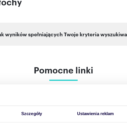
łochy
ak wyników spełniających Twoje kryteria wyszukiwa
Pomocne linki
 otrzymać powiadomienia o nowych of
ój adres e-mail, a my wyślemy Ci powiadomienie o
Szczegóły
Ustawienia reklam
.