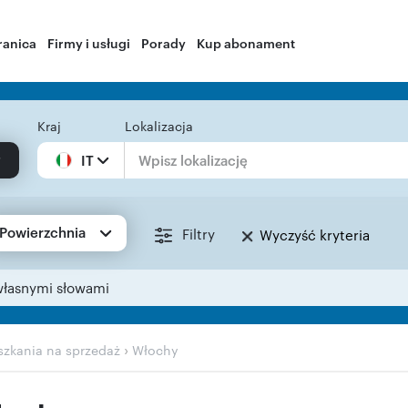
ranica
Firmy i usługi
Porady
Kup abonament
Kraj
Lokalizacja
IT
Powierzchnia
Filtry
Wyczyść kryteria
własnymi słowami
›
zkania na sprzedaż
Włochy