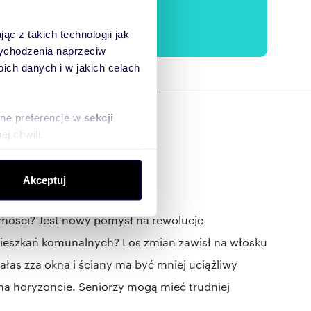
ąc z takich technologii jak
 wychodzenia naprzeciw
ch danych i w jakich celach
sne preferencje w
sekcji
j chwili.
ołecznościowe i analizować
Akceptuj
artnerom społecznościowym,
dla wynajmujących
anymi od Ciebie lub
mości? Jest nowy pomysł na rewolucję
ieszkań komunalnych? Los zmian zawisł na włosku
as zza okna i ściany ma być mniej uciążliwy
a horyzoncie. Seniorzy mogą mieć trudniej