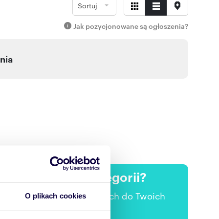
Sortuj
Jak pozycjonowane są ogłoszenia?
nia
ertach w tej kategorii?
 nowych ofertach pasujących do Twoich
O plikach cookies