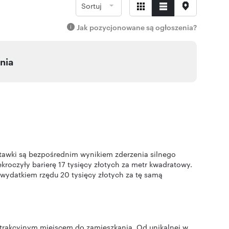
Sortuj
Jak pozycjonowane są ogłoszenia?
nia
stawki są bezpośrednim wynikiem zderzenia silnego
roczyły barierę 17 tysięcy złotych za metr kwadratowy.
 wydatkiem rzędu 20 tysięcy złotych za tę samą
atrakcyjnym miejscem do zamieszkania. Od unikalnej w