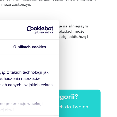
ra może zaskoczyć.
 stacji podziemnej kolei pozostaje najsilniejszym
ślił wizję, która w najbliższych dekadach może
czyć aż dziewięć dzielnic, stając się najdłuższą i
O plikach cookies
ąc z takich technologii jak
 wychodzenia naprzeciw
ch danych i w jakich celach
ertach w tej kategorii?
sne preferencje w
sekcji
 nowych ofertach pasujących do Twoich
j chwili.