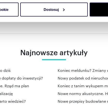
do spersonalizowania treści i reklam, aby oferować funkcje sp
ookie
Dostosuj
ormacje o tym, jak korzystasz z naszej witryny, udostępniamy p
om o nowych ofertach
Partnerzy mogą połączyć te informacje z innymi danymi otrzym
nia z ich usług.
Najnowsze artykuły
o dziś
Koniec meldunku? Zmiany 
dopłaty do inwestycji?
Nowy podatek od nierucho
ze. Rząd ma plan
Koniec z tanim wykupem m
lizację
Nowe normy akustyczne. Hał
arto wiedzieć?
Nowe przepisy budowlane n