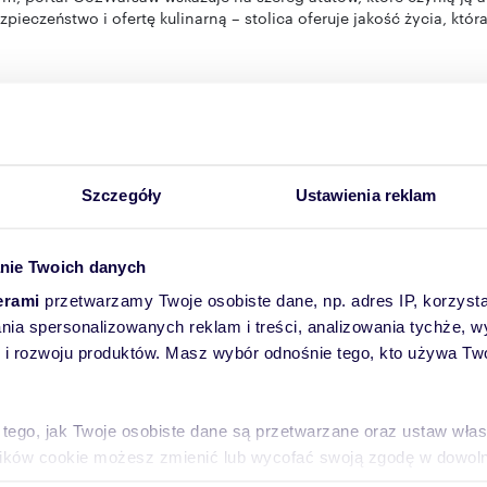
ezpieczeństwo i ofertę kulinarną – stolica oferuje jakość życia, któ
 infrastruktury transportowej z ogromnym entuzjazmem, a bliskość
 założeń nowej linii metra M4, prezydent Rafał Trzaskowski nakre
i w stolicy. Planowana trasa o długości ponad 26 kilometrów ma połą
jnym miasta.
Szczegóły
Ustawienia reklam
Pomocne linki
nie Twoich danych
erami
przetwarzamy Twoje osobiste dane, np. adres IP, korzystaj
lania spersonalizowanych reklam i treści, analizowania tychże,
 rozwoju produktów. Masz wybór odnośnie tego, kto używa Twoi
 otrzymać powiadomienia o nowych of
 tego, jak Twoje osobiste dane są przetwarzane oraz ustaw wła
ój adres e-mail, a my wyślemy Ci powiadomienie o
plików cookie możesz zmienić lub wycofać swoją zgodę w dowolne
.