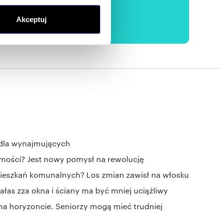
ołecznościowe i analizować
Akceptuj
artnerom społecznościowym,
anymi od Ciebie lub
dla wynajmujących
mości? Jest nowy pomysł na rewolucję
ieszkań komunalnych? Los zmian zawisł na włosku
as zza okna i ściany ma być mniej uciążliwy
a horyzoncie. Seniorzy mogą mieć trudniej