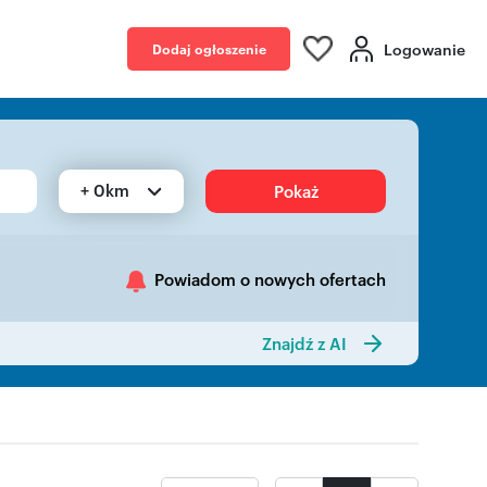
Logowanie
Dodaj ogłoszenie
+ 0km
Pokaż
Powiadom o nowych ofertach
Znajdź z AI