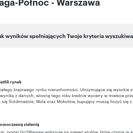
raga-Północ - Warszawa
ak wyników spełniających Twoje kryteria wyszukiwa
tlili rynek
 całego krajowego rynku nieruchomości. Utrzymujące się wysokie 
wynika z danych, wiosną tego roku średnie wyceny w mieście przek
 się Śródmieście, Wola oraz Mokotów, kupujący muszą liczyć się z
 nowoczesną zielenią
m, portal Go2Warsaw wskazuje na szereg atutów, które czynią ją 