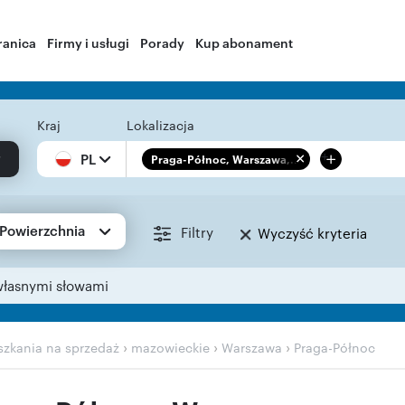
ranica
Firmy i usługi
Porady
Kup abonament
Kraj
Lokalizacja
+
PL
Praga-Północ, Warszawa,...
Powierzchnia
Filtry
Wyczyść kryteria
własnymi słowami
›
›
›
zkania na sprzedaż
mazowieckie
Warszawa
Praga-Północ