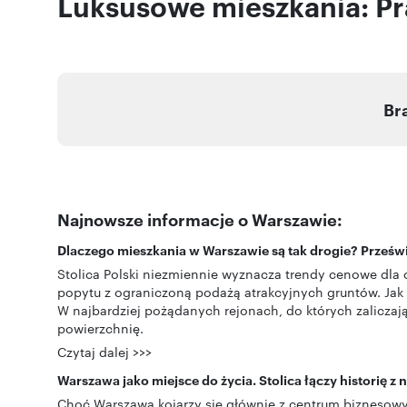
Luksusowe mieszkania: P
Br
Najnowsze informacje o Warszawie:
Dlaczego mieszkania w Warszawie są tak drogie? Prześwie
Stolica Polski niezmiennie wyznacza trendy cenowe dla
popytu z ograniczoną podażą atrakcyjnych gruntów. Jak 
W najbardziej pożądanych rejonach, do których zaliczają
powierzchnię.
Czytaj dalej >>>
Warszawa jako miejsce do życia. Stolica łączy historię z
Choć Warszawa kojarzy się głównie z centrum biznesowy