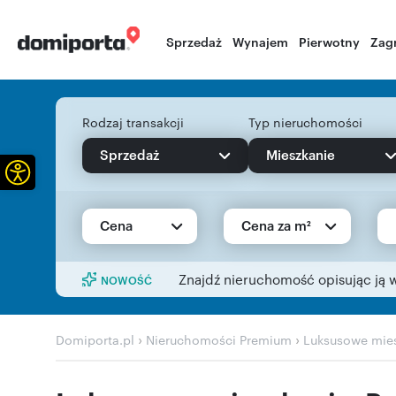
Sprzedaż
Wynajem
Pierwotny
Zag
Rodzaj transakcji
Typ nieruchomości
Sprzedaż
Mieszkanie
Otwórz pasek narzędzi
Cena
Cena za m²
Znajdź nieruchomość opisując ją 
NOWOŚĆ
›
›
Domiporta.pl
Nieruchomości Premium
Luksusowe mies