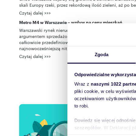
skali Europy rzeki, przez rekordową ilość zieleni, aż po b
Czytaj dalej >>>
Metro M4 w Warszawie – wpływ na ceny mieszkań
Warszawski rynek nieruchomości od lat reaguje na rozwój
argumentem sprzedażowym. Podczas niedawnej prezentacji
całkowicie przedefiniować pojęcie atrakcyjnej lokalizacj
najnowocześniejszą nitką w całym systemie komunikacy
Zgoda
Czytaj dalej >>>
Odpowiedzialne wykorzysta
Wraz z
naszymi 1022 partn
pliki cookie, w celu wyświet
oczekiwaniom użytkowników i
to robi.
Chcesz
Dowiedz się więcej odnośnie
Zostaw sw
szczegółów
. W Deklaracji 
preferencji