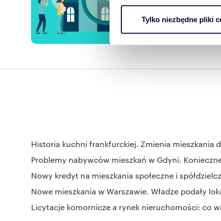
Wykorzystujemy pliki cookie 
Tylko niezbędne pliki c
ruch w naszej witrynie. Inf
Powiad
reklamowym i analitycznym. 
uzyskanymi podczas korzysta
Historia kuchni frankfurckiej. Zmienia mieszkania d
Problemy nabywców mieszkań w Gdyni. Konieczne 
Nowy kredyt na mieszkania społeczne i spółdzielc
Nowe mieszkania w Warszawie. Władze podały loka
Licytacje komornicze a rynek nieruchomości: co w