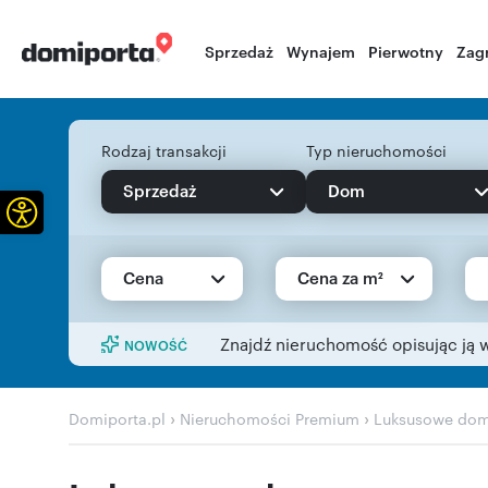
Sprzedaż
Wynajem
Pierwotny
Zag
Rodzaj transakcji
Typ nieruchomości
Sprzedaż
Dom
Otwórz pasek narzędzi
Cena
Cena za m²
Znajdź nieruchomość opisując ją 
NOWOŚĆ
›
›
Domiporta.pl
Nieruchomości Premium
Luksusowe dom