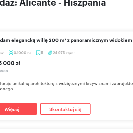
aż: Alicante - Hiszpania
edam elegancką willę 200 m² z panoramicznym widokiem 
m
0,1000
ha
5
24 975
zł/m
2
2
5 000 zł
avea
eruje unikalną architekturę z wdzięcznymi krzywiznami zaprojek
onego...
Więcej
Skontaktuj się