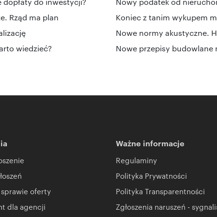
dopłaty do inwestycji?
Nowy podatek od nierucho
ze. Rząd ma plan
Koniec z tanim wykupem m
lizację
Nowe normy akustyczne. Hał
arto wiedzieć?
Nowe przepisy budowlane n
ia
Ważne informacje
oszenie
Regulaminy
łoszeń
Polityka Prywatności
 sprawie oferty
Polityka Transparentności
 dla agencji
Zgłoszenia naruszeń - sygnali