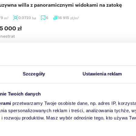
luzywna willa z panoramicznymi widokami na zatokę
79
m
0,0723
ha
6
16 915
zł/m
2
2
5 000 zł
nestrat
rojekt 3 ostatnich ekskluzywnych i niezależnych willi, w najlepszej
Szczegóły
Ustawienia reklam
Więcej
Skontaktuj się
nie Twoich danych
erami
przetwarzamy Twoje osobiste dane, np. adres IP, korzystaj
lania spersonalizowanych reklam i treści, analizowania tychże,
Pomocne linki
 rozwoju produktów. Masz wybór odnośnie tego, kto używa Twoi