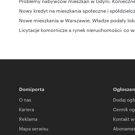
Problemy nabywców mieszkań w Gdyni. Konieczne 
Nowy kredyt na mieszkania społeczne i spółdzielc
Nowe mieszkania w Warszawie. Władze podały loka
Licytacje komornicze a rynek nieruchomości: co w
Domiporta
Ogłoszen
O nas
Dodaj ogł
Kariera
Cennik og
Reklama
Kontakt w
Mapa serwisu
Abonament