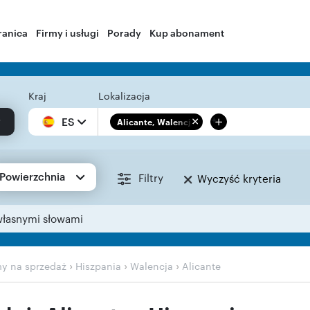
ranica
Firmy i usługi
Porady
Kup abonament
Kraj
Lokalizacja
+
ES
Alicante, Walencja
Powierzchnia
Filtry
Wyczyść kryteria
własnymi słowami
›
›
›
y na sprzedaż
Hiszpania
Walencja
Alicante