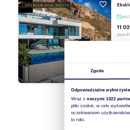
Eksk
PREMIUM REAL ESTATE
651,
11 02
dom Fi
Nowy p
na...
Zgoda
Odpowiedzialne wykorzysta
Wraz z
naszymi 1022 partn
pliki cookie, w celu wyświet
oczekiwaniom użytkowników i
to robi.