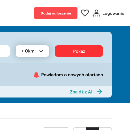
Logowanie
Dodaj ogłoszenie
+ 0km
Pokaż
Powiadom o nowych ofertach
Znajdź z AI