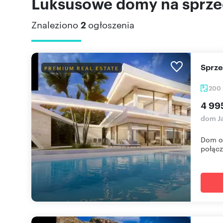
Luksusowe domy na sprzed
Znaleziono
2
ogłoszenia
Sprz
PREMIUM REAL ESTATE
200
4 99
dom J
Dom of
połącz