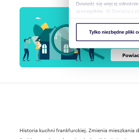
Dowiedz się więcej odnośnie
szczegółów
. W Deklaracji 
Chcesz
Zostaw sw
Wykorzystujemy pliki cookie 
Tylko niezbędne pliki c
ruch w naszej witrynie. Inf
preferencji
reklamowym i analitycznym. 
uzyskanymi podczas korzysta
Powiad
Historia kuchni frankfurckiej. Zmienia mieszkania d