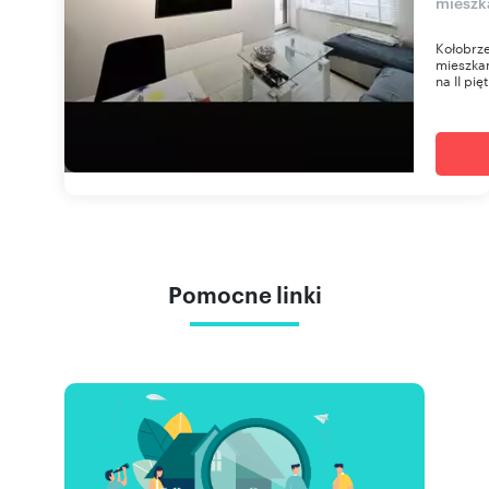
mieszk
Kołobrze
mieszkan
na II pię
Pomocne linki