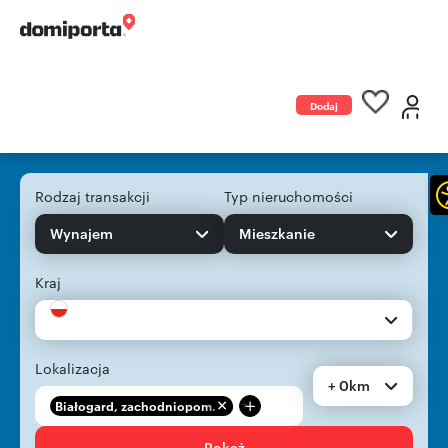
Dodaj
ogłoszenie
Rodzaj transakcji
Typ nieruchomości
Wynajem
Mieszkanie
Kraj
Lokalizacja
+ 0km
+
Białogard, zachodniopom...
Pokaż