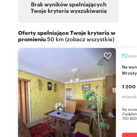
Brak wyników spełniających
Twoje kryteria wyszukiwania
Oferty spełniające Twoje kryteria w
promieniu
50 km
(
zobacz wszystkie
)
52,8
Na wynajem przestronne mieszkanie 53 m² w
Mrzeży
1 200
mieszk
Na wynaj
Oglądani
700 800 