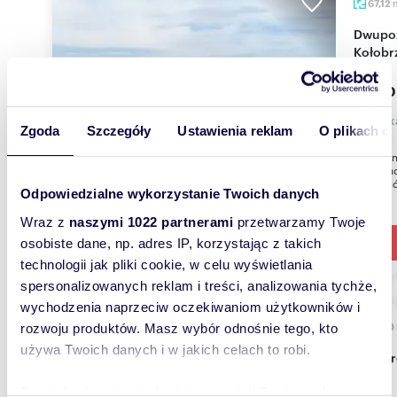
67,12
Dwupoziomowe mieszkanie 67m2 blisko plaży w
Kołobr
2 500
mieszk
Zgoda
Szczegóły
Ustawienia reklam
O plikach c
Oferuje
Nierucho
Obrońców
Odpowiedzialne wykorzystanie Twoich danych
Wraz z
naszymi 1022 partnerami
przetwarzamy Twoje
osobiste dane, np. adres IP, korzystając z takich
technologii jak pliki cookie, w celu wyświetlania
spersonalizowanych reklam i treści, analizowania tychże,
wychodzenia naprzeciw oczekiwaniom użytkowników i
27,50
rozwoju produktów. Masz wybór odnośnie tego, kto
używa Twoich danych i w jakich celach to robi.
Przestronne mieszkanie z lokalem usługowym,
Łobez
Dowiedz się więcej odnośnie tego, jak Twoje osobiste