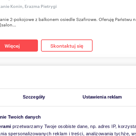
anie Konin, Erazma Pietrygi
anie 2-pokojowe z balkonem osiedle Szafirowe. Oferuję Państwu
(salon...
Więcej
Skontaktuj się
ajmę nowoczesne 3-pokojowe mieszkanie z tarasem w Vill
m
3
58
zł/m
2
2
0 zł
Szczegóły
Ustawienia reklam
+ czynsz: 1 200 zł
/mc
kanie Konin, Adama Mickiewcza
nie Twoich danych
towe mieszkanie na wynajem - Villa Park, Konin Zapraszamy do z
ania położo...
erami
przetwarzamy Twoje osobiste dane, np. adres IP, korzystaj
lania spersonalizowanych reklam i treści, analizowania tychże,