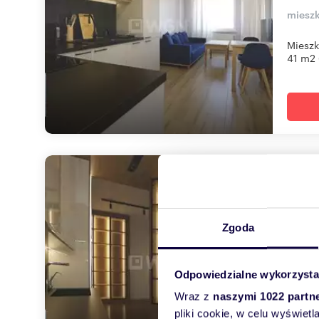
mieszk
Mieszk
41 m2 
Wyn
60
3 50
Zgoda
miesz
Odpowiedzialne wykorzysta
Komfor
mieszk
Wraz z
naszymi 1022 partn
pliki cookie, w celu wyświet