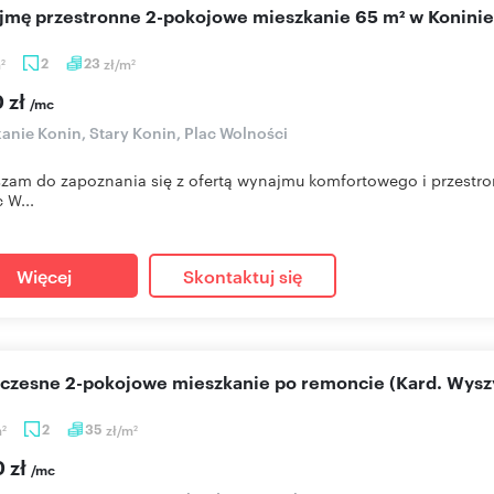
ajmę przestronne 2-pokojowe mieszkanie 65 m² w Koninie
m
2
23
zł/m
2
2
 zł
/mc
anie Konin, Stary Konin, Plac Wolności
zam do zapoznania się z ofertą wynajmu komfortowego i przestr
c W...
Więcej
Skontaktuj się
oczesne 2-pokojowe mieszkanie po remoncie (Kard. Wysz
m
2
35
zł/m
2
2
0 zł
/mc