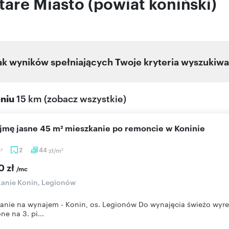
are Miasto (powiat koniński)
ak wyników spełniających Twoje kryteria wyszukiwa
eniu
15 km
(
zobacz wszystkie
)
ajmę jasne 45 m² mieszkanie po remoncie w Koninie
m
2
44
zł/m
2
2
0 zł
/mc
anie Konin, Legionów
anie na wynajem - Konin, os. Legionów Do wynajęcia świeżo wyr
ne na 3. pi...