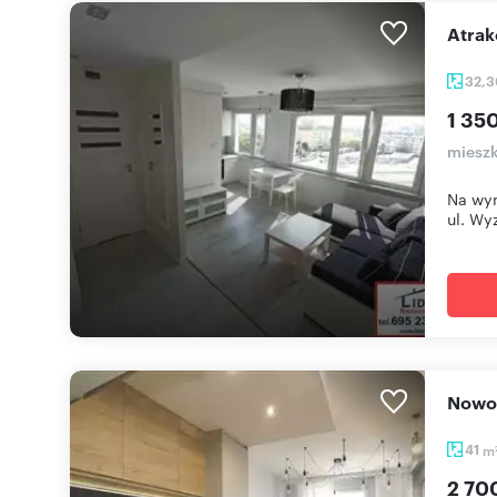
Atra
32,
1 350
mieszk
Na wyn
ul. Wy
Now
41
m
2 70