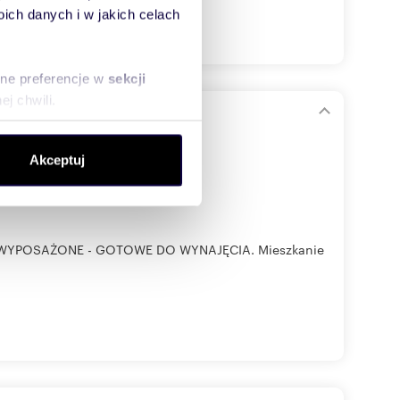
ch danych i w jakich celach
sne preferencje w
sekcji
j chwili.
ołecznościowe i analizować
Akceptuj
artnerom społecznościowym,
anymi od Ciebie lub
ANIE WYPOSAŻONE - GOTOWE DO WYNAJĘCIA. Mieszkanie