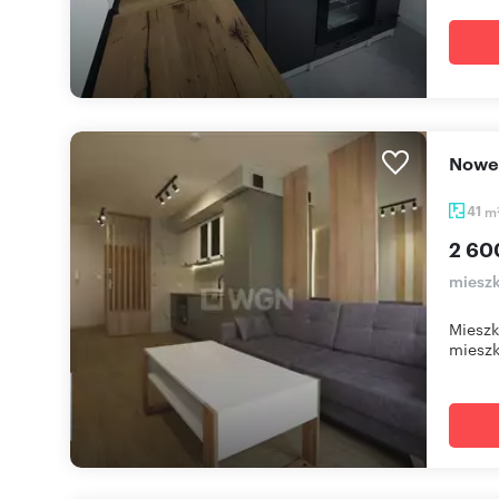
Now
41
m
2 60
mieszk
Miesz
mieszk