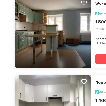
Wyn
65
1 500
mieszk
Zapras
ul. Pla
Now
40
1 40