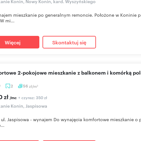
anie Konin, Nowy Konin, kard. Wyszyńskiego
ajem mieszkanie po generalnym remoncie. Położone w Koninie pr
 W mi...
Więcej
Skontaktuj się
ortowe 2-pokojowe mieszkanie z balkonem i komórką po
2
56
zł/m
2
2
0 zł
+ czynsz: 350 zł
/mc
anie Konin, Jaspisowa
 ul. Jaspisowa - wynajem Do wynajęcia komfortowe mieszkanie o po
...