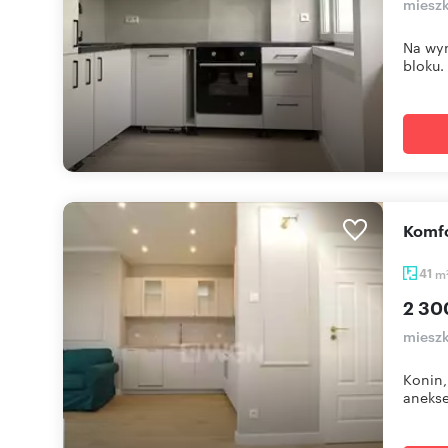
mieszk
Na wyn
bloku.
Komf
41
m
2 30
mieszk
Konin,
anekse