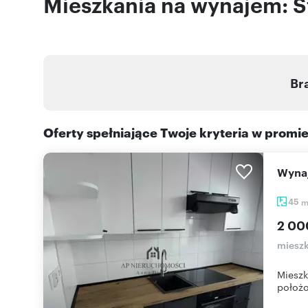
Mieszkania na wynajem: St
Br
Oferty spełniające Twoje kryteria w promi
Wyn
45
2 00
mieszk
Mieszk
położo