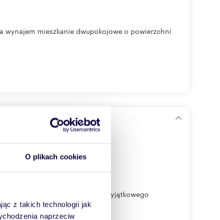
 na wynajem mieszkanie dwupokojowe o powierzchni
a Park
O plikach cookies
apoznania się z ofertą wynajmu wyjątkowego
ąc z takich technologii jak
 wychodzenia naprzeciw