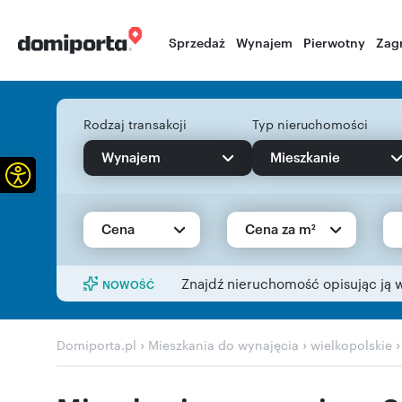
Sprzedaż
Wynajem
Pierwotny
Zag
Rodzaj transakcji
Typ nieruchomości
Wynajem
Mieszkanie
Otwórz pasek narzędzi
Cena
Cena za m²
Znajdź nieruchomość opisując ją 
NOWOŚĆ
›
›
Domiporta.pl
Mieszkania do wynajęcia
wielkopolskie