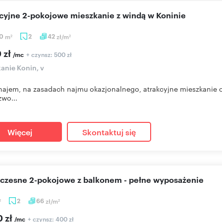
kcyjne 2-pokojowe mieszkanie z windą w Koninie
30
m
2
42
zł/m
2
2
 zł
+ czynsz: 500 zł
/mc
anie Konin, v
ajem, na zasadach najmu okazjonalnego, atrakcyjne mieszkanie o
zwo...
Więcej
Skontaktuj się
oczesne 2-pokojowe z balkonem - pełne wyposażenie
2
66
zł/m
2
2
0 zł
+ czynsz: 400 zł
/mc