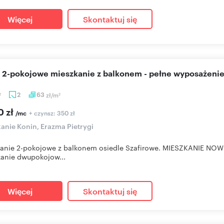
Więcej
Skontaktuj się
e 2-pokojowe mieszkanie z balkonem - pełne wyposażeni
2
63
zł/m
2
2
0 zł
+ czynsz: 350 zł
/mc
anie Konin, Erazma Pietrygi
kanie 2-pokojowe z balkonem osiedle Szafirowe. MIESZKANIE NO
anie dwupokojow...
Więcej
Skontaktuj się