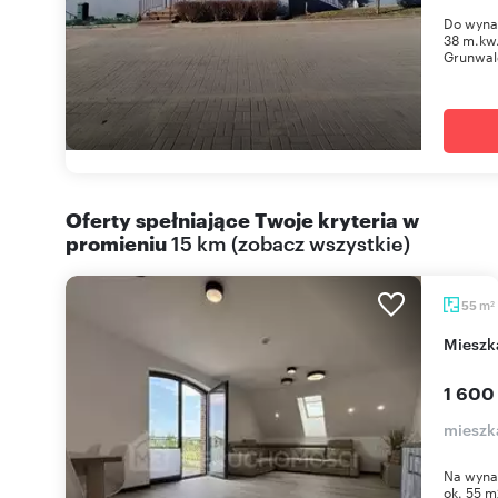
Do wynaj
38 m.kw.
Grunwald
Oferty spełniające Twoje kryteria w
promieniu
15 km
(
zobacz wszystkie
)
m
55
2
mies
1 600
mieszk
Na wyna
ok. 55 m