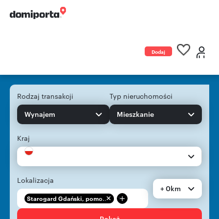
Dodaj
ogłoszenie
Rodzaj transakcji
Typ nieruchomości
Wynajem
Mieszkanie
Kraj
Lokalizacja
+ 0km
+
Starogard Gdański, pomo...
Pokaż