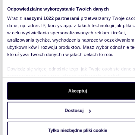
NOWOCZ
Blisko m
Odpowiedzialne wykorzystanie Twoich danych
pokoju | 
Wraz z
naszymi 1022 partnerami
przetwarzamy Twoje osob
dane, np. adres IP, korzystając z takich technologii jak pliki 
w celu wyświetlania spersonalizowanych reklam i treści,
analizowania tychże, wychodzenia naprzeciw oczekiwaniom
użytkowników i rozwoju produktów. Masz wybór odnośnie te
kto używa Twoich danych i w jakich celach to robi.
57,84
Dowiedz się więcej odnośnie tego, jak Twoje osobiste dane 
Na wynajem nowoczesny 2-pokojowy apartament
przetwarzane oraz ustaw własne preferencje w
sekcji
58 m² 
szczegółów
. W Deklaracji plików cookie możesz zmienić lu
4 000
wycofać swoją zgodę w dowolnej chwili.
Akceptuj
mieszk
Wykorzystujemy pliki cookie do spersonalizowania treści i r
Dostosuj
KOMFOR
aby oferować funkcje społecznościowe i analizować ruch w 
długote
witrynie. Informacje o tym, jak korzystasz z naszej witryny,
lokaliz
udostępniamy partnerom społecznościowym, reklamowym i
Tylko niezbędne pliki cookie
analitycznym. Partnerzy mogą połączyć te informacje z inn