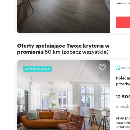
mieszczą
Oferty spełniające Twoje kryteria w
promieniu
50 km
(
zobacz wszystkie
)
m
105
WYRÓŻNIONE
Polecam przestronny apartament 3 pok. w
przedw
12 50
mieszk
APARTAM
apartame
Sztukater