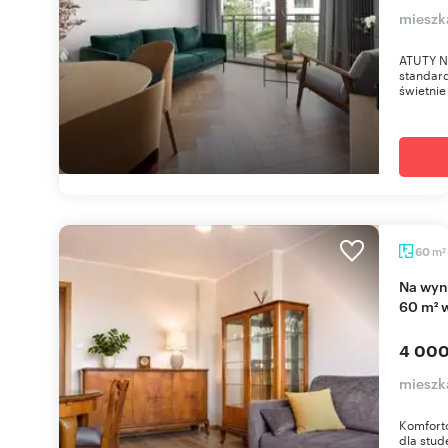
mieszk
ATUTY N
standard
świetnie
m
60
2
Na wynajem komfortowe 3-pokojowe mieszkanie
60 m² 
4 000
mieszk
Komforto
dla stud