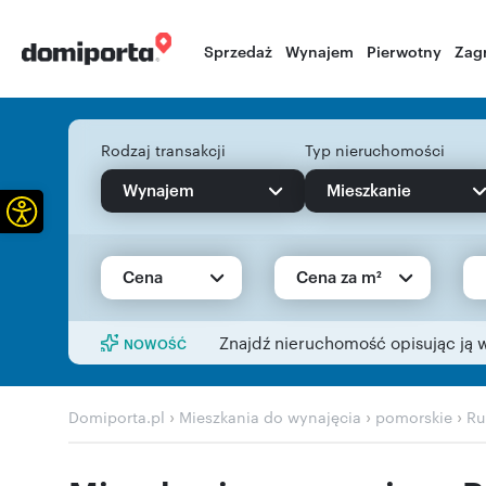
Sprzedaż
Wynajem
Pierwotny
Zag
Rodzaj transakcji
Typ nieruchomości
Wynajem
Mieszkanie
Otwórz pasek narzędzi
Cena
Cena za m²
Znajdź nieruchomość opisując ją 
NOWOŚĆ
›
›
›
Domiporta.pl
Mieszkania do wynajęcia
pomorskie
Ru