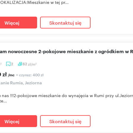
OKALIZACJA:Mieszkanie w tej pr...
Więcej
Skontaktuj się
cam nowoczesne 2-pokojowe mieszkanie z ogródkiem w 
m
2
62
zł/m
2
2
 zł
+ czynsz: 400 zł
/mc
anie Rumia, Jeziorna
u nas !!!2-pokojowe mieszkanie do wynajęcia w Rumi przy ul.Jezio
e...
Więcej
Skontaktuj się