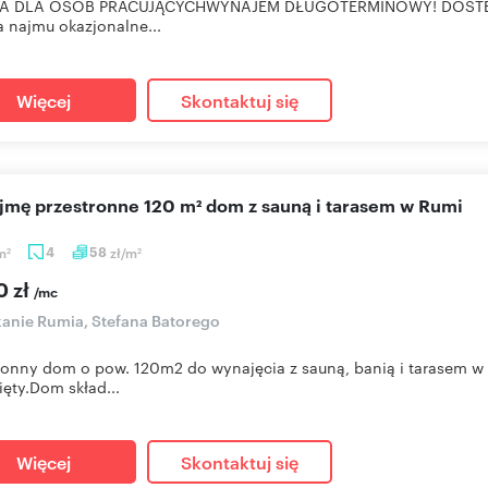
A DLA OSÓB PRACUJĄCYCHWYNAJEM DŁUGOTERMINOWY! DOSTĘPNE 
najmu okazjonalne...
Więcej
Skontaktuj się
ajmę przestronne 120 m² dom z sauną i tarasem w Rumi
m
4
58
zł/m
2
2
0 zł
/mc
anie Rumia, Stefana Batorego
ronny dom o pow. 120m2 do wynajęcia z sauną, banią i tarasem w 
ęty.Dom skład...
Więcej
Skontaktuj się