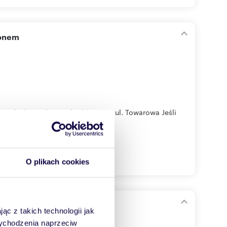
konem
orska | wysoki standard | Rumia, ul. Towarowa Jeśli
O plikach cookies
nia z ogródkiem
ąc z takich technologii jak
 wychodzenia naprzeciw