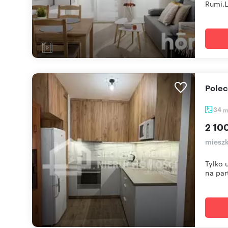
Rumi.L
Pole
34
2 100
mieszk
Tylko 
na part