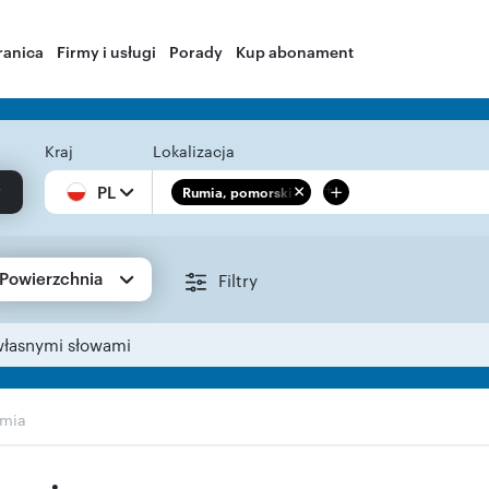
ranica
Firmy i usługi
Porady
Kup abonament
Kraj
Lokalizacja
+
PL
Rumia, pomorskie
Powierzchnia
Filtry
własnymi słowami
mia