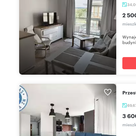
34,
2 50
mieszk
Wynaje
budynk
Prze
69,6
3 60
mieszk