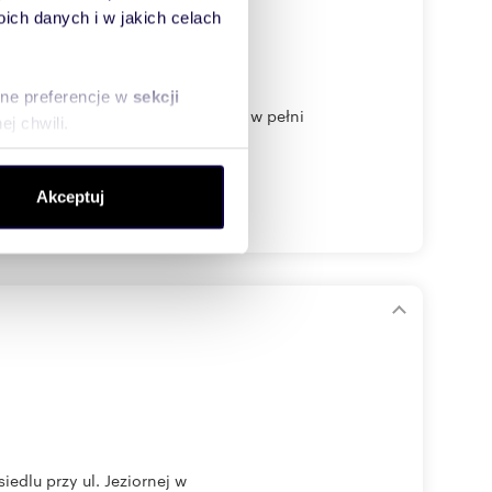
ch danych i w jakich celach
sne preferencje w
sekcji
rowa Jeśli szukasz nowoczesnego, w pełni
j chwili.
ołecznościowe i analizować
Akceptuj
artnerom społecznościowym,
anymi od Ciebie lub
dlu przy ul. Jeziornej w