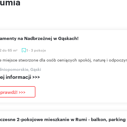
Rumia
rtamenty na Nadbrzeżnej w Gąskach!
2 do 65 m
1 - 3 pokoje
2
e miejsce stworzone dla osób ceniących spokój, naturę i odpoczyn
dniopomorskie, Gąski
j informacji >>>
prawdź! >>>
oczesne 2-pokojowe mieszkanie w Rumi - balkon, parking