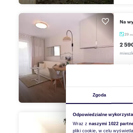
Na 
29
m
2 59
mieszk
2-poko
szukas.
Zgoda
Odpowiedzialne wykorzysta
Zap
Wraz z
naszymi 1022 partn
pliki cookie, w celu wyświet
31,5