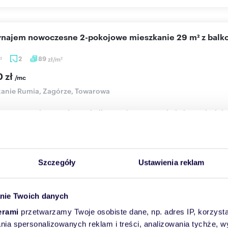
wynajem nowoczesne 2-pokojowe mieszkanie 29 m² z bal
2
89
zł/m
2
2
0 zł
/mc
anie Rumia, Zagórze, Towarowa
jowe mieszkanie z dużym balkonem | miejsce w hali, komórka lokat
..
Więcej
Skontaktuj się
Szczegóły
Ustawienia reklam
nie Twoich danych
raszam do wynajmu nowoczesnego 2-pokojowego mieszka
erami
przetwarzamy Twoje osobiste dane, np. adres IP, korzystaj
lania spersonalizowanych reklam i treści, analizowania tychże,
6
m
2
79
zł/m
2
2