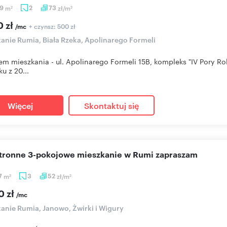
09
m
2
73
zł/m
2
2
0 zł
+ czynsz: 500 zł
/mc
anie Rumia, Biała Rzeka, Apolinarego Formeli
m mieszkania - ul. Apolinarego Formeli 15B, kompleks "IV Pory
u z 20...
Więcej
Skontaktuj się
stronne 3-pokojowe mieszkanie w Rumi zapraszam
7
m
3
52
zł/m
2
2
0 zł
/mc
anie Rumia, Janowo, Żwirki i Wigury