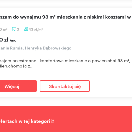
aszam do wynajmu 93 m² mieszkania z niskimi kosztami w
20
m
3
43
zł/m
2
2
0 zł
/mc
kanie Rumia, Henryka Dąbrowskiego
ajem przestronne i komfortowe mieszkanie o powierzchni 93 m²
ieruchomość z...
Więcej
Skontaktuj się
ertach w tej kategorii?