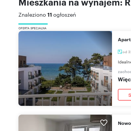
Mieszkania na wynajem: 
Znaleziono
11
ogłoszeń
OFERTA SPECJALNA
Apa
od 3
Idealn
zacho
Więce
S
Now