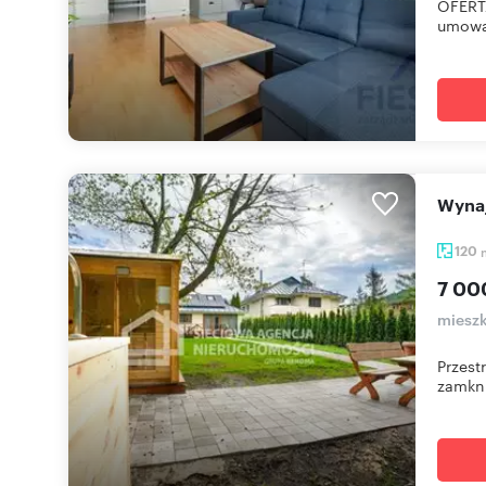
OFERT
umowa 
Wyn
120
7 00
mieszk
Przest
zamkni