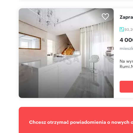
Zapr
93,
4 00
miesz
Na wyn
Rumi.N
Chcesz otrzymać powiadomienia o nowych of