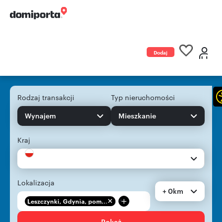
Dodaj
ogłoszenie
Rodzaj transakcji
Typ nieruchomości
Wynajem
Mieszkanie
Kraj
Lokalizacja
+ 0km
+
Leszczynki, Gdynia, pom...
Pokaż