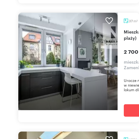
m
37
2
Mieszkanie 37 m² w Sopocie (centrum, blisko
plaży)
2 700
mieszk
Zamen
Urocze 
w niewi
lokum dl