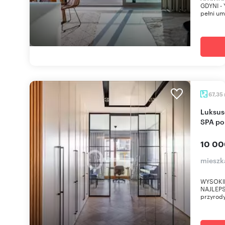
GDYNI -
pełni um
67,35
Luksusowe 3-pokojowe mieszkanie z balkonem i
SPA po
10 00
mieszk
WYSOKI
NAJLEPS
przyrody