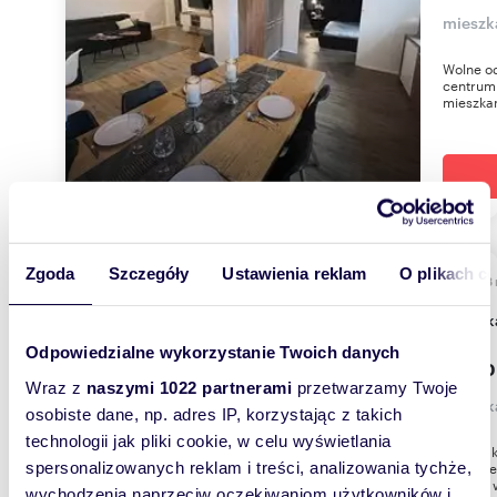
mieszk
Wolne o
centrum 
mieszka
Zgoda
Szczegóły
Ustawienia reklam
O plikach c
57,38
mies
Odpowiedzialne wykorzystanie Twoich danych
3 200
Wraz z
naszymi 1022 partnerami
przetwarzamy Twoje
mieszk
osobiste dane, np. adres IP, korzystając z takich
technologii jak pliki cookie, w celu wyświetlania
Oferta, 
względe
spersonalizowanych reklam i treści, analizowania tychże,
z ofertą
wychodzenia naprzeciw oczekiwaniom użytkowników i