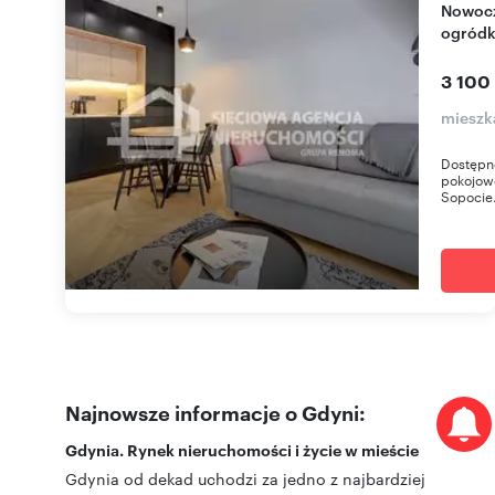
Nowoczesne 2-pokojowe mieszkanie z
ogródk
3 100
mieszk
Dostępno
pokojow
Sopocie.
Najnowsze informacje o Gdyni:
Gdynia. Rynek nieruchomości i życie w mieście
Gdynia od dekad uchodzi za jedno z najbardziej