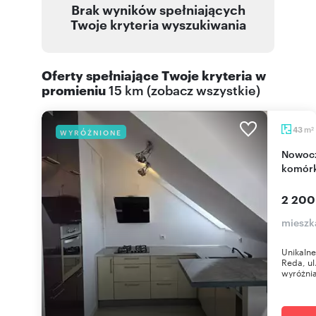
Brak wyników spełniających
Twoje kryteria wyszukiwania
Oferty spełniające Twoje kryteria w
promieniu
15 km
(
zobacz wszystkie
)
m
43
WYRÓŻNIONE
2
Nowoczesne 2 pokoje z antresolą, garaż i
komórk
2 200
mieszk
Unikalne
Reda, ul
wyróżnia 