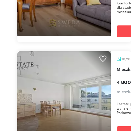
Komforto
dla stud
mieszkan
78,20
mies
4 800
mieszk
Eastate 
wynajem
Parkowe