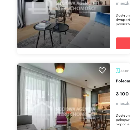
mieszk
Dostępn
dwupozi
powierz
m
38
2
Polec
3 100
mieszk
Dostępno
pokojow
Sopocie.