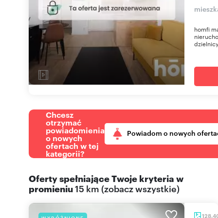
mieszk
homfi m
nierucho
dzielnic
Chcesz
otrzymać
powiadomienia
Powiadom o nowych oferta
o nowych
ofertach w tej
kategorii?
Oferty spełniające Twoje kryteria w
promieniu
15 km
(
zobacz wszystkie
)
128,4
WYRÓŻNIONE