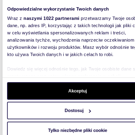
Odpowiedzialne wykorzystanie Twoich danych
m
76
2
Wraz z
naszymi 1022 partnerami
przetwarzamy Twoje osob
Na wynajem przestronne mieszkanie 76 m² z
dane, np. adres IP, korzystając z takich technologii jak pliki 
widoki
w celu wyświetlania spersonalizowanych reklam i treści,
5 900
analizowania tychże, wychodzenia naprzeciw oczekiwaniom
użytkowników i rozwoju produktów. Masz wybór odnośnie te
mieszk
kto używa Twoich danych i w jakich celach to robi.
REPREZE
76 m² |
Dowiedz się więcej odnośnie tego, jak Twoje osobiste dane 
GDAŃSKA
przetwarzane oraz ustaw własne preferencje w
sekcji
szczegółów
. W Deklaracji plików cookie możesz zmienić lu
wycofać swoją zgodę w dowolnej chwili.
Akceptuj
Wykorzystujemy pliki cookie do spersonalizowania treści i r
Dostosuj
aby oferować funkcje społecznościowe i analizować ruch w 
witrynie. Informacje o tym, jak korzystasz z naszej witryny,
57,84
udostępniamy partnerom społecznościowym, reklamowym i
Na wynajem nowoczesny 2-pokojowy apartament
Tylko niezbędne pliki cookie
analitycznym. Partnerzy mogą połączyć te informacje z inn