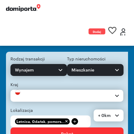
Dodaj
ogłoszenie
Rodzaj transakcji
Typ nieruchomości
Wynajem
Mieszkanie
Kraj
Lokalizacja
+ 0km
+
Letnica, Gdańsk, pomors...
Pokaż