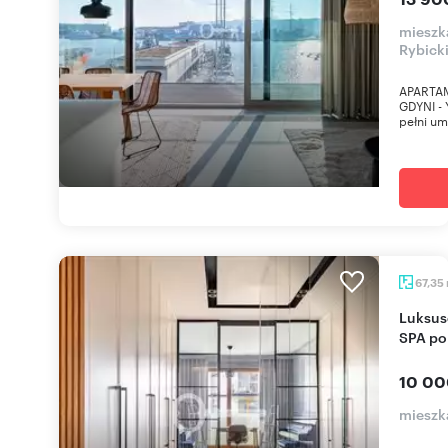
mieszk
Rybick
APARTA
GDYNI -
pełni um
67,35
Luksusowe 3-pokojowe mieszkanie z balkonem i
SPA po
10 00
mieszk