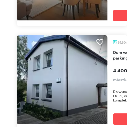
67,60
Dom wolnostojący w Gdańsku - komfort, ogród,
parkin
4 400
mieszk
Do wyna
Oruni, n
komplek