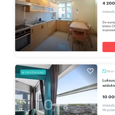
4 200
mieszk
Do wyna
blisko C
wyposaż
m
70
WYRÓŻNIONE
2
Luksusowy penthouse z panoramicznym
widoki
10 00
mieszk
Hrynie