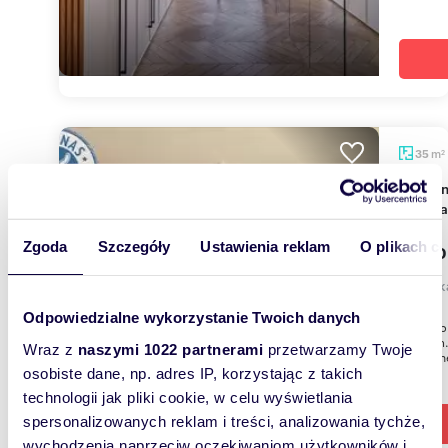
m
35
2
Wynajmę 2-pokojowe mieszkanie 35 m² w
Kowal
Zgoda
Szczegóły
Ustawienia reklam
O plikach c
2 300
mieszk
Odpowiedzialne wykorzystanie Twoich danych
Oferta b
najmem.
Wraz z
naszymi 1022 partnerami
przetwarzamy Twoje
dostępne
osobiste dane, np. adres IP, korzystając z takich
technologii jak pliki cookie, w celu wyświetlania
spersonalizowanych reklam i treści, analizowania tychże,
wychodzenia naprzeciw oczekiwaniom użytkowników i