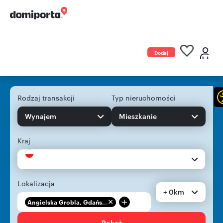
Dodaj
ogłoszenie
Rodzaj transakcji
Typ nieruchomości
Wynajem
Mieszkanie
Kraj
Lokalizacja
+ 0km
+
Angielska Grobla, Gdańs...
Pokaż