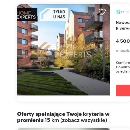
m
77
2
Nowoczesne 3-pokojowe mieszkanie 77 m² -
Riverv
4 500
mieszk
Komfort
zlokaliz
osiedla R
Oferty spełniające Twoje kryteria w
promieniu
15 km
(
zobacz wszystkie
)