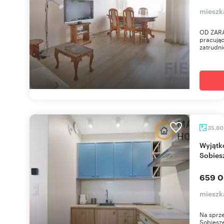
mieszk
OD ZARAZ
pracują
zatrudni
35,8
Wyjątkowe 2-pokojowe mieszkanie na
Sobies
659 0
mieszk
Na sprz
Sobiesz