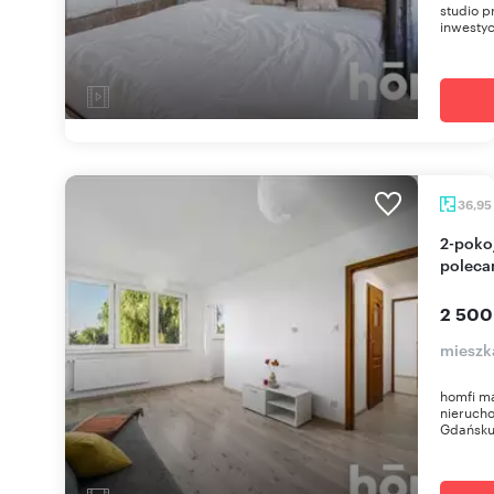
studio p
inwesty
36,95
2-pokojowe mieszkanie 37 m² blisko morza -
poleca
2 500
mieszk
homfi m
nierucho
Gdańsku