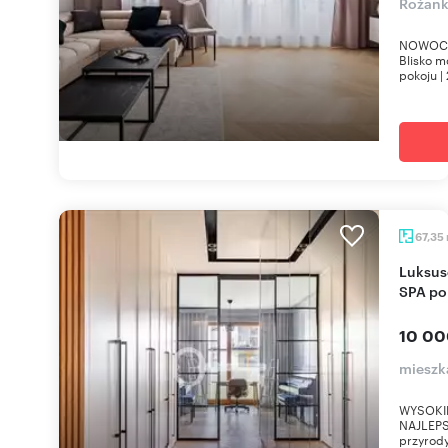
Rożan
NOWOCZ
Blisko m
pokoju | 
67,35
Luksusowe 3-pokojowe mieszkanie z balkonem i
SPA po
10 00
mieszk
WYSOKI
NAJLEPS
przyrody