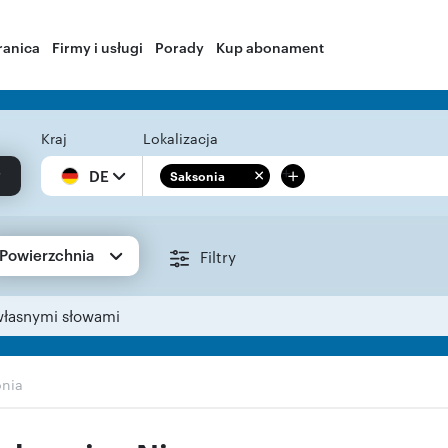
ranica
Firmy i usługi
Porady
Kup abonament
Kraj
Lokalizacja
+
DE
Saksonia
Powierzchnia
Filtry
własnymi słowami
onia