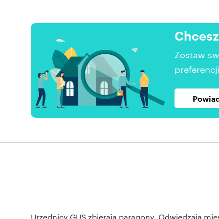
Chcesz
Zostaw sw
preferencji
Powiad
Urzędnicy GUS zbierają paragony. Odwiedzają mie