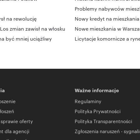
Problemy nabywców mieszka
ł na rewolucję
Nowy kredyt na mieszkania 
os zmian zawisł na włosku
Nowe mieszkania w Warszaw
a być mniej uciążliwy
Licytacje komornicze a ryn
ia
Ważne informacje
oszenie
Regulaminy
łoszeń
Polityka Prywatności
 sprawie oferty
Polityka Transparentności
 dla agencji
Zgłoszenia naruszeń - sygnali