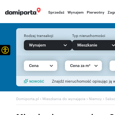
Sprzedaż
Wynajem
Pierwotny
Zag
Rodzaj transakcji
Typ nieruchomości
Wynajem
Mieszkanie
Otwórz pasek narzędzi
Cena
Cena za m²
Znajdź nieruchomość opisując ją 
NOWOŚĆ
›
›
›
Domiporta.pl
Mieszkania do wynajęcia
Niemcy
Saks