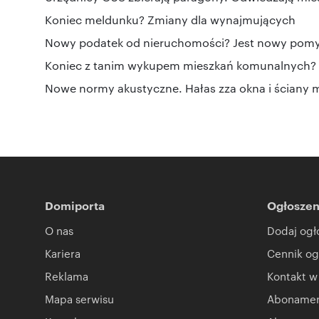
Koniec meldunku? Zmiany dla wynajmujących
Nowy podatek od nieruchomości? Jest nowy pomys
Koniec z tanim wykupem mieszkań komunalnych? L
Nowe normy akustyczne. Hałas zza okna i ściany m
Domiporta
Ogłoszen
O nas
Dodaj ogł
Kariera
Cennik og
Reklama
Kontakt w
Mapa serwisu
Abonament