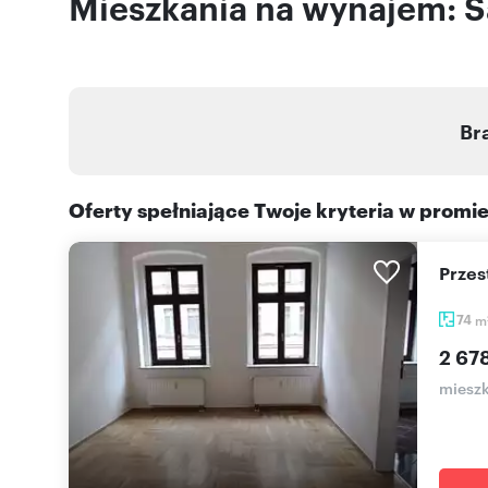
Mieszkania na wynajem: S
Br
Oferty spełniające Twoje kryteria w promi
Prze
74
m
2 678
mieszk