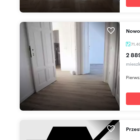
Now
71,4
2 88
mieszk
Pierws
Prze