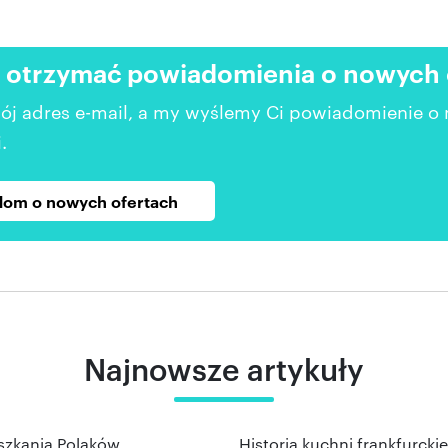
 otrzymać powiadomienia o nowych of
ój adres e-mail, a my wyślemy Ci powiadomienie o
.
om o nowych ofertach
Najnowsze artykuły
szkania Polaków
Historia kuchni frankfurcki