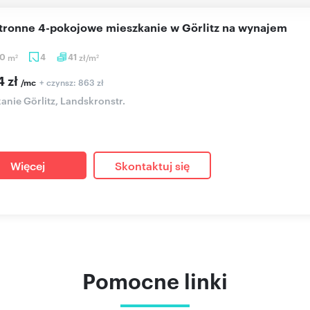
stronne 4-pokojowe mieszkanie w Görlitz na wynajem
90
m
4
41
zł/m
2
2
4 zł
+ czynsz: 863 zł
/mc
anie Görlitz, Landskronstr.
Więcej
Skontaktuj się
Pomocne linki