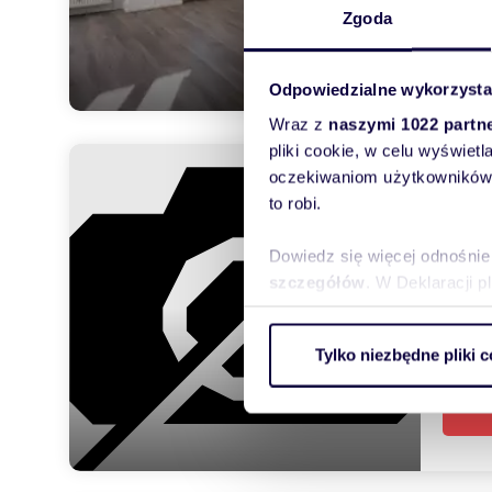
Zgoda
Odpowiedzialne wykorzysta
Wraz z
naszymi 1022 partn
pliki cookie, w celu wyświet
Now
oczekiwaniom użytkowników i
to robi.
95,
3 88
Dowiedz się więcej odnośnie
szczegółów
. W Deklaracji 
mieszk
Wykorzystujemy pliki cookie 
Pierws
Tylko niezbędne pliki c
ruch w naszej witrynie. Inf
reklamowym i analitycznym. 
uzyskanymi podczas korzysta