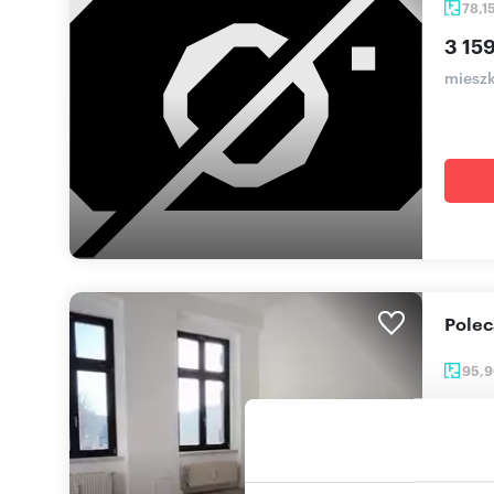
78,1
3 159
mieszk
Pole
95,
3 88
mieszk
Pierws