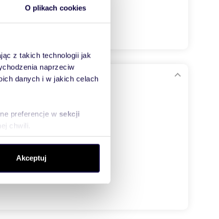
O plikach cookies
ąc z takich technologii jak
 wychodzenia naprzeciw
ch danych i w jakich celach
sne preferencje w
sekcji
j chwili.
ołecznościowe i analizować
Akceptuj
artnerom społecznościowym,
anymi od Ciebie lub