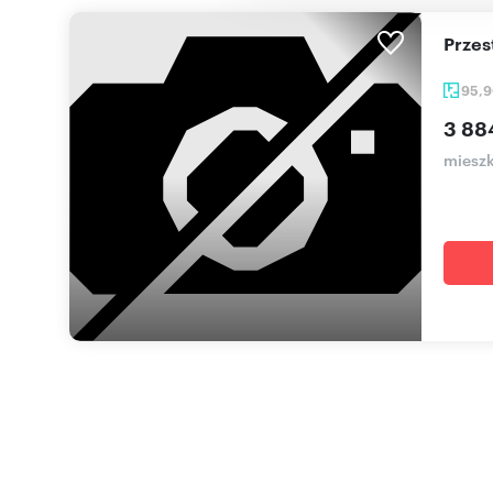
Prze
95,
3 88
mieszk