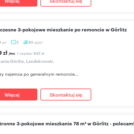
Więcej
Skontaktuj się
oczesne 3-pokojowe mieszkanie po remoncie w Görlitz
0
m
3
40
zł/m
2
2
9 zł
+ czynsz: 642 zł
/mc
anie Görlitz, Landskronstr.
zy najemca po generalnym remoncie...
Więcej
Skontaktuj się
stronne 3-pokojowe mieszkanie 78 m² w Görlitz - polecam