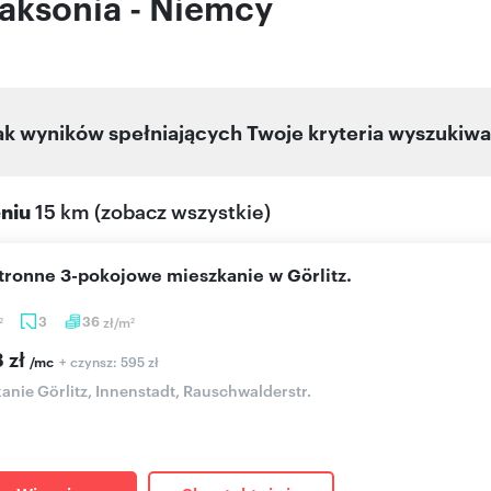
aksonia - Niemcy
ak wyników spełniających Twoje kryteria wyszukiwa
eniu
15 km
(
zobacz wszystkie
)
stronne 3-pokojowe mieszkanie w Görlitz.
3
36
zł/m
2
2
 zł
+ czynsz: 595 zł
/mc
anie Görlitz, Innenstadt, Rauschwalderstr.