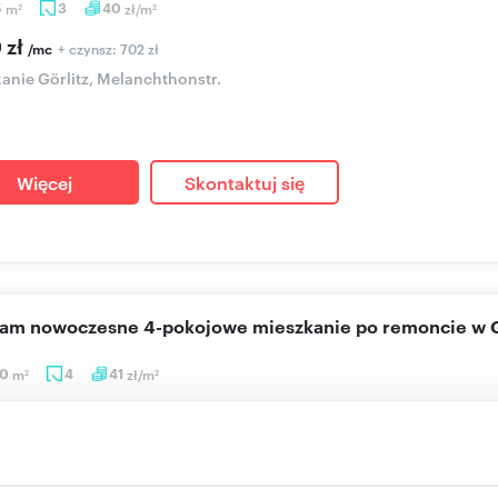
5
m
3
40
zł/m
2
2
 zł
+ czynsz: 702 zł
/mc
anie Görlitz, Melanchthonstr.
Więcej
Skontaktuj się
cam nowoczesne 4-pokojowe mieszkanie po remoncie w G
90
m
4
41
zł/m
2
2
4 zł
+ czynsz: 863 zł
/mc
anie Görlitz, Landskronstr.
zy najemca po generalnym remoncie....