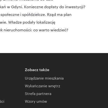
ń w Gdyni. Konieczne dopłaty do inwestycji?
społeczne i spółdzielcze. Rząd ma plan
ie. Władze podały lokalizację
ek nieruchomości: co warto wiedzieć?
Zobacz także
Urządzanie mieszkania
Wykańczanie wnętrz
Strefa partnera
ści
Wzory umów